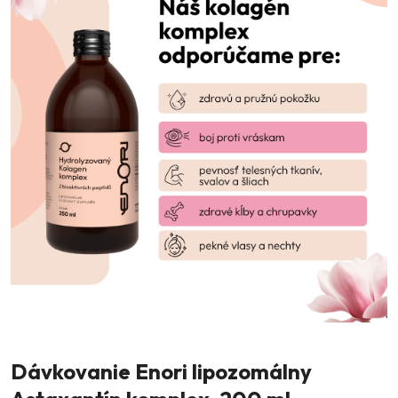
Dávkovanie Enori lipozomálny