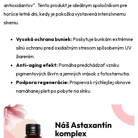
antioxidantov“. Tento produkt je ideálnym spoločníkom pre
horúce letné dni, kedy je pokožka vystavená intenzívnemu
slneniu.
Vysoká ochrana buniek:
Poskytuje bunkám extrémne
silnú ochranu pred oxidačným stresom spôsobeným UV
žiarením.
Anti-aging efekt:
Pomáha predchádzať vzniku
pigmentových škvŕn a jemných vrások z fotostarnutia.
Podpora regenerácie:
Prispieva k rýchlejšej obnove
namáhanej pleti po pobyte na slnku.