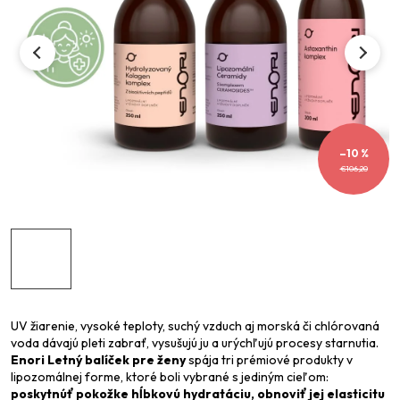
–10 %
€106,20
UV žiarenie, vysoké teploty, suchý vzduch aj morská či chlórovaná
voda dávajú pleti zabrať, vysušujú ju a urýchľujú procesy starnutia.
Enori Letný balíček pre ženy
spája tri prémiové produkty v
lipozomálnej forme, ktoré boli vybrané s jediným cieľom:
poskytnúť pokožke hĺbkovú hydratáciu, obnoviť jej elasticitu