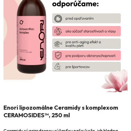
Enori lipozomálne Ceramidy s komplexom
CERAMOSIDES™, 250 ml
Ceramidy sú prirodzenou súčasťou našej kože, ich hladina