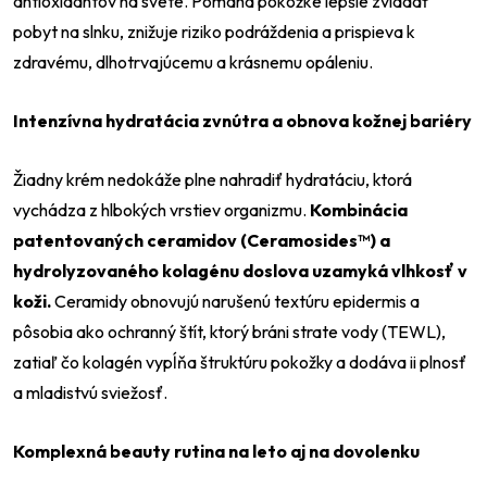
antioxidantov na svete. Pomáha pokožke lepšie zvládať
pobyt na slnku, znižuje riziko podráždenia a prispieva k
zdravému, dlhotrvajúcemu a krásnemu opáleniu.
Intenzívna hydratácia zvnútra a obnova kožnej bariéry
Žiadny krém nedokáže plne nahradiť hydratáciu, ktorá
vychádza z hlbokých vrstiev organizmu.
Kombinácia
patentovaných ceramidov (Ceramosides™) a
hydrolyzovaného kolagénu doslova uzamyká vlhkosť v
koži.
Ceramidy obnovujú narušenú textúru epidermis a
pôsobia ako ochranný štít, ktorý bráni strate vody (TEWL),
zatiaľ čo kolagén vypĺňa štruktúru pokožky a dodáva ii plnosť
a mladistvú sviežosť.
Komplexná beauty rutina na leto aj na dovolenku