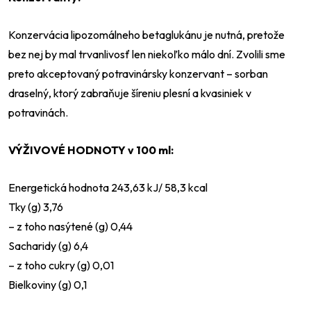
Konzervácia lipozomálneho betaglukánu je nutná, pretože
bez nej by mal trvanlivosť len niekoľko málo dní. Zvolili sme
preto akceptovaný potravinársky konzervant – sorban
draselný, ktorý zabraňuje šíreniu plesní a kvasiniek v
potravinách.
VÝŽIVOVÉ HODNOTY v 100 ml:
Energetická hodnota 243,63 kJ/ 58,3 kcal
Tky (g) 3,76
–⁠ z toho nasýtené (g) 0,44
Sacharidy (g) 6,4
– z toho cukry (g) 0,01
Bielkoviny (g) 0,1