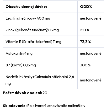
Obsah v dennej dávke:
ODD
%
Lecitín slnečnicový 400 mg
nestanovené
Zinok (glukonát zinočnatý) 15 mg
150 %
Vitamín E (D-alfa-tokoferol) 11 mg
73,3 %
Astaxantín 4 mg
nestanovené
B7 (Biotín) 0,15 mg
300 %
Nechtík lekársky (Calendula officinalis) 2,6
nestanovené
mg
Počet dávok v balení:
20
Skladovanie:
Po otvorení uchovávajte najlepšie v