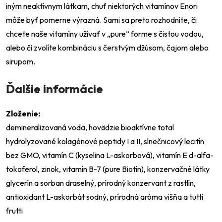
iným neaktívnym látkam, chuť niektorých vitamínov Enori
môže byť pomerne výrazná. Sami sa preto rozhodnite, či
chcete naše vitamíny užívať v „pure“ forme s čistou vodou,
alebo či zvolíte kombináciu s čerstvým džúsom, čajom alebo
sirupom.
Ďalšie informácie
Zloženie:
demineralizovaná voda, hovädzie bioaktívne total
hydrolyzované kolagénové peptidy I a II, slnečnicový lecitín
bez GMO, vitamín C (kyselina L-askorbová), vitamín E d-alfa-
tokoferol, zinok, vitamín B-7 (pure Biotín), konzervačné látky
glycerín a sorban draselný, prírodný konzervant z rastlín,
antioxidant L-askorbát sodný, prírodná aróma višňa a tutti
frutti