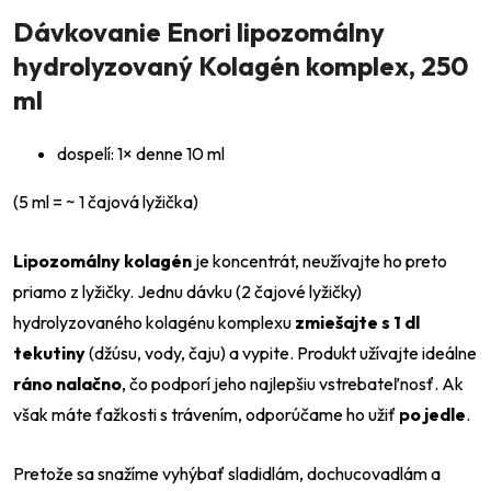
Dávkovanie
Enori lipozomálny
hydrolyzovaný Kolagén komplex, 250
ml
dospelí: 1× denne 10 ml
(5 ml = ~ 1 čajová lyžička)
Lipozomálny kolagén
je koncentrát, neužívajte ho preto
priamo z lyžičky. Jednu dávku (2 čajové lyžičky)
hydrolyzovaného kolagénu komplexu
zmiešajte s 1 dl
tekutiny
(džúsu, vody, čaju) a vypite. Produkt užívajte ideálne
ráno nalačno
, čo podporí jeho najlepšiu vstrebateľnosť. Ak
však máte ťažkosti s trávením, odporúčame ho užiť
po jedle
.
Pretože sa snažíme vyhýbať sladidlám, dochucovadlám a