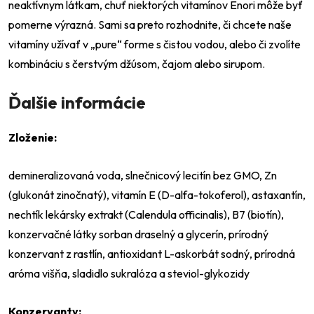
neaktívnym látkam, chuť niektorých vitamínov Enori môže byť
pomerne výrazná. Sami sa preto rozhodnite, či chcete naše
vitamíny užívať v „pure“ forme s čistou vodou, alebo či zvolíte
kombináciu s čerstvým džúsom, čajom alebo sirupom.
Ďalšie informácie
Zloženie:
demineralizovaná voda, slnečnicový lecitín bez GMO, Zn
(glukonát zinočnatý), vitamín E (D-alfa-tokoferol), astaxantín,
nechtík lekársky extrakt (Calendula officinalis), B7 (biotín),
konzervačné látky sorban draselný a glycerín, prírodný
konzervant z rastlín, antioxidant L-askorbát sodný, prírodná
aróma višňa, sladidlo sukralóza a steviol-glykozidy
Konzervanty: