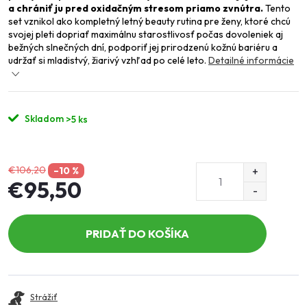
a chrániť ju pred oxidačným stresom priamo zvnútra.
Tento
set vznikol ako kompletný letný beauty rutina pre ženy, ktoré chcú
svojej pleti dopriať maximálnu starostlivosť počas dovoleniek aj
bežných slnečných dní, podporiť jej prirodzenú kožnú bariéru a
udržať si mladistvý, žiarivý vzhľad po celé leto.
Detailné informácie
Skladom
>5 ks
€106,20
–10 %
€95,50
Jednotková
cena:
PRIDAŤ DO KOŠÍKA
Strážiť