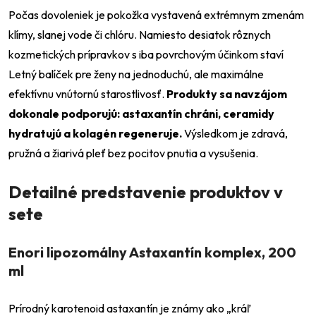
Počas dovoleniek je pokožka vystavená extrémnym zmenám
klímy, slanej vode či chlóru. Namiesto desiatok rôznych
kozmetických prípravkov s iba povrchovým účinkom staví
Letný balíček pre ženy na jednoduchú, ale maximálne
efektívnu vnútornú starostlivosť.
Produkty sa navzájom
dokonale podporujú: astaxantín chráni, ceramidy
hydratujú a kolagén regeneruje.
Výsledkom je zdravá,
pružná a žiarivá pleť bez pocitov pnutia a vysušenia.
Detailné predstavenie produktov v
sete
Enori lipozomálny Astaxantín komplex, 200
ml
Prírodný karotenoid astaxantín je známy ako „kráľ