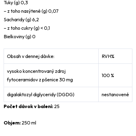
Tuky (g) 0,3
–⁠ z toho nasýtené (g) 0,07
Sacharidy (g) 6,2
– z toho cukry (g) < 0,1
Bielkoviny (g) 0
Obsah v dennej dávke:
RVH%
vysoko koncentrovaný zdroj
100 %
fytoceramidov z pšenice 30 mg
digalaktozyl diglyceridy (DGDG)
nestanovené
Počet dávok v balení:
25
Objem:
250 ml