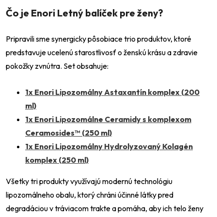
Čo je Enori Letný balíček pre ženy?
Pripravili sme synergicky pôsobiace trio produktov, ktoré
predstavuje ucelenú starostlivosť o ženskú krásu a zdravie
pokožky zvnútra. Set obsahuje:
1x Enori Lipozomálny Astaxantín komplex (200
ml)
1x Enori Lipozomálne Ceramidy s komplexom
Ceramosides™ (250 ml)
1x Enori Lipozomálny Hydrolyzovaný Kolagén
komplex (250 ml)
Všetky tri produkty využívajú modernú technológiu
lipozomálneho obalu, ktorý chráni účinné látky pred
degradáciou v tráviacom trakte a pomáha, aby ich telo ženy