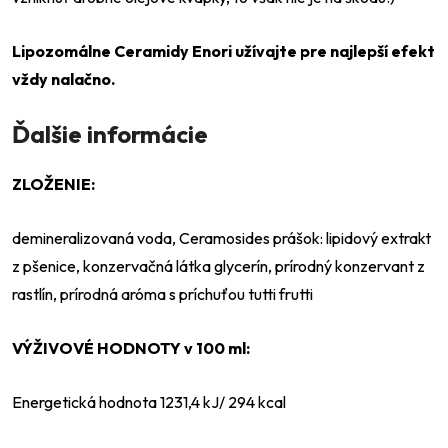
Lipozomálne Ceramidy Enori užívajte pre najlepší efekt
vždy nalačno.
Odeslat
Ďalšie informácie
Powered by chaterimo
ZLOŽENIE:
demineralizovaná voda, Ceramosides prášok: lipidový extrakt
z pšenice, konzervačná látka glycerín, prírodný konzervant z
rastlín, prírodná aróma s príchuťou tutti frutti
VÝŽIVOVÉ HODNOTY v 100 ml:
Energetická hodnota 1231,4 kJ/ 294 kcal