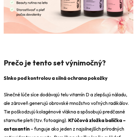
Prečo je tento set výnimočný?
Slnko pod kontrolou a silná ochrana pokožky
Slnečné lúče síce dodávajú telu vitamín D a zlepšujú náladu,
ale zároveň generujú obrovské množstvo voľných radikálov.
Tie poškodzujú kolagénové vlákna a spôsobujú predčasné
starnutie pleti (tzv. fotoaging).
Kľúčová zložka balíčka –
astaxantín
– funguje ako jeden z najsilnejších prírodných