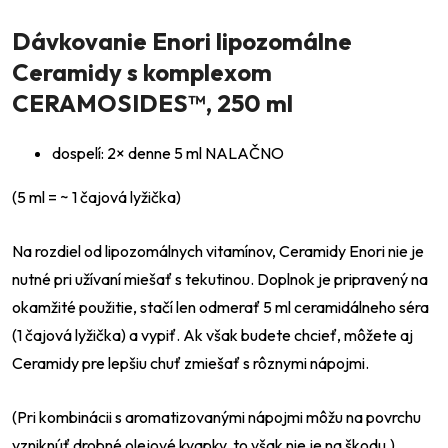
Dávkovanie
Enori lipozomálne
Ceramidy s komplexom
CERAMOSIDES™, 250 ml
dospelí: 2× denne 5 ml NALAČNO
(5 ml = ~ 1 čajová lyžička)
Na rozdiel od lipozomálnych vitamínov, Ceramidy Enori nie je
nutné pri užívaní miešať s tekutinou. Doplnok je pripravený na
okamžité použitie, stačí len odmerať 5 ml ceramidálneho séra
(1 čajová lyžička) a vypiť. Ak však budete chcieť, môžete aj
Ceramidy pre lepšiu chuť zmiešať s rôznymi nápojmi.
(Pri kombinácii s aromatizovanými nápojmi môžu na povrchu
vzniknúť drobné olejové kvapky, to však nie je na škodu.)