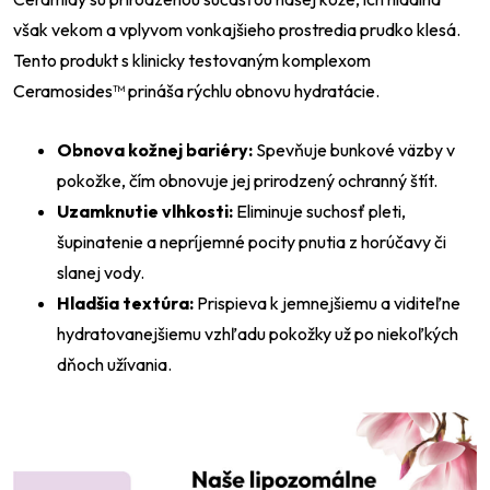
však vekom a vplyvom vonkajšieho prostredia prudko klesá.
Tento produkt s klinicky testovaným komplexom
Ceramosides™ prináša rýchlu obnovu hydratácie.
Obnova kožnej bariéry:
Spevňuje bunkové väzby v
pokožke, čím obnovuje jej prirodzený ochranný štít.
Uzamknutie vlhkosti:
Eliminuje suchosť pleti,
šupinatenie a nepríjemné pocity pnutia z horúčavy či
slanej vody.
Hladšia textúra:
Prispieva k jemnejšiemu a viditeľne
hydratovanejšiemu vzhľadu pokožky už po niekoľkých
dňoch užívania.