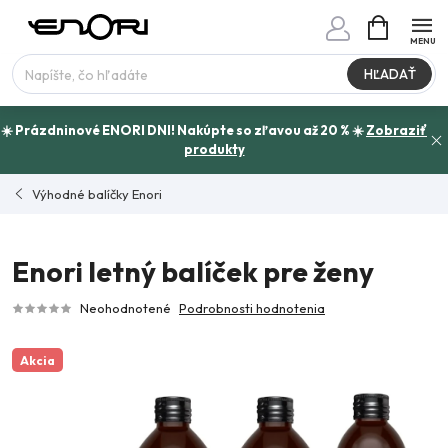
Prejsť
NÁKUPN
www.enori.cz - Chat
KOŠÍK
na
Máte otázku?
obsah
HĽADAŤ
☀️ Prázdninové ENORI DNI! Nakúpte so zľavou až 20 % ☀️
Zobraziť
produkty
Výhodné balíčky Enori
Enori letný balíček pre ženy
Neohodnotené
Podrobnosti hodnotenia
Akcia