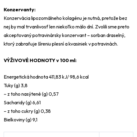
Konzervanty:
Konzervácia lipozomálneho kolagénu je nutná, pretože bez
nej by mal trvanlivosť len niekoľko málo dní. Zvolili sme preto
akceptovaný potravinársky konzervant – sorban draselný,
ktorý zabraňuje šíreniu plesní a kvasiniek v potravinách.
VÝŽIVOVÉ HODNOTY v 100 ml:
Energetická hodnota 411,83 kJ/ 98,6 kcal
Tuky (g) 3,8
–⁠ z toho nasýtené (g) 0,57
Sacharidy (g) 6,61
– z toho cukry (g) 0,38
Bielkoviny (g) 9,1