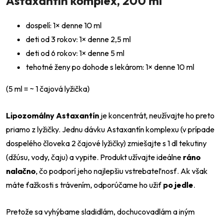
Astaxantín komplex, 200 ml
dospelí: 1× denne 10 ml
deti od 3 rokov: 1× denne 2,5 ml
deti od 6 rokov: 1× denne 5 ml
tehotné ženy po dohode s lekárom: 1× denne 10 ml
(5 ml = ~ 1 čajová lyžička)
Lipozomálny Astaxantín
je koncentrát, neužívajte ho preto
priamo z lyžičky. Jednu dávku Astaxantín komplexu (v prípade
dospelého človeka 2 čajové lyžičky) zmiešajte s 1 dl tekutiny
(džúsu, vody, čaju) a vypite. Produkt užívajte ideálne
ráno
nalačno
, čo podporí jeho najlepšiu vstrebateľnosť. Ak však
máte ťažkosti s trávením, odporúčame ho užiť
po jedle
.
Pretože sa vyhýbame sladidlám, dochucovadlám a iným