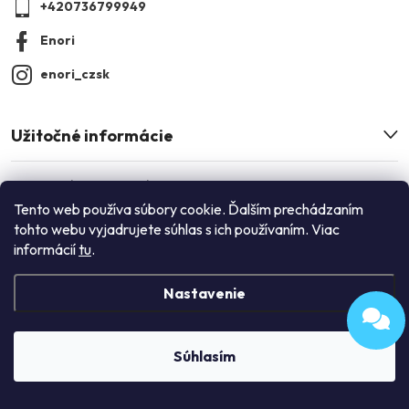
+420736799949
i
Enori
e
enori_czsk
Užitočné informácie
Informácie pre vás
Tento web používa súbory cookie. Ďalším prechádzaním
tohto webu vyjadrujete súhlas s ich používaním. Viac
Instagram
informácií
tu
.
Nastavenie
Súhlasím