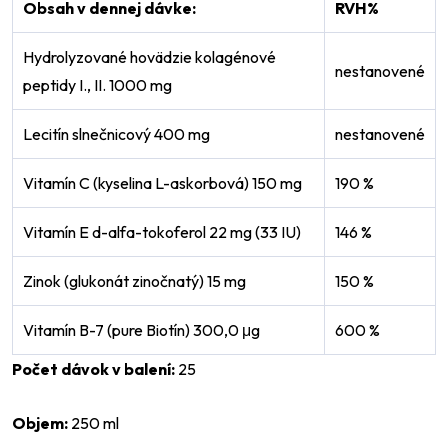
Obsah v dennej dávke:
RVH%
Hydrolyzované hovädzie kolagénové
nestanovené
peptidy I., II. 1000 mg
Lecitín slnečnicový 400 mg
nestanovené
Vitamín C (kyselina L-askorbová) 150 mg
190 %
Vitamín E d-alfa-tokoferol 22 mg (33 IU)
146 %
Zinok (glukonát zinočnatý) 15 mg
150 %
Vitamín B-7 (pure Biotín) 300,0 μg
600 %
Počet dávok v balení:
25
Objem:
250 ml