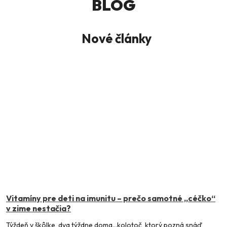
BLOG
Nové články
Vitamíny pre deti na imunitu – prečo samotné „céčko“
v zime nestačia?
Týždeň v škôlke, dva týždne doma…kolotoč, ktorý pozná snáď