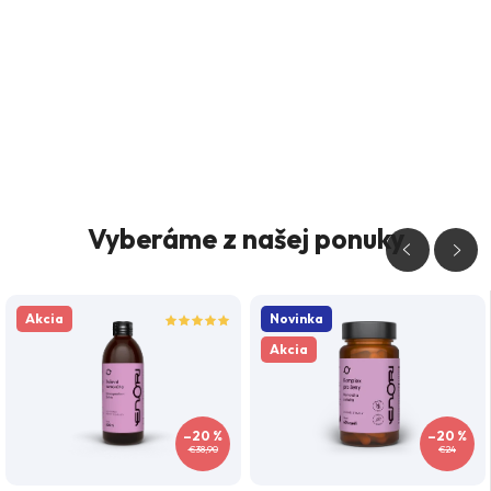
Vyberáme z našej ponuky
Akcia
Novinka
Akcia
–20 %
–20 %
€38,90
€24