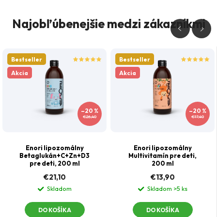
Najobľúbenejšie medzi zákazníkmi
Bestseller
Bestseller
Akcia
Akcia
–20 %
–20 %
€26,40
€17,40
Enori lipozomálny
Enori lipozomálny
Betaglukán+C+Zn+D3
Multivitamín pre deti,
pre deti, 200 ml
200 ml
€21,10
€13,90
Skladom
Skladom
>5 ks
DO KOŠÍKA
DO KOŠÍKA