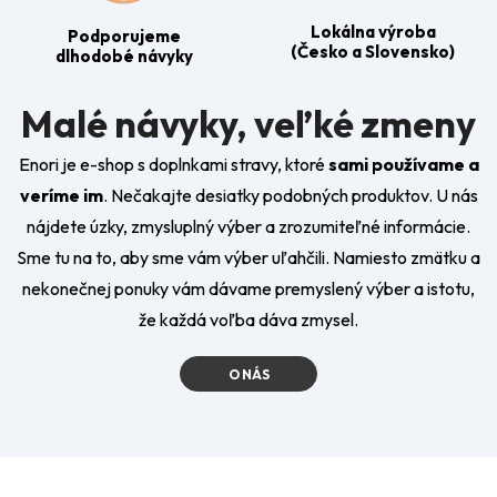
Lokálna výroba
Podporujeme
(Česko a Slovensko)
dlhodobé návyky
Malé návyky, veľké zmeny
Enori je e-shop s doplnkami stravy, ktoré
sami používame a
veríme im
. Nečakajte desiatky podobných produktov. U nás
nájdete úzky, zmysluplný výber a zrozumiteľné informácie.
Sme tu na to, aby sme vám výber uľahčili. Namiesto zmätku a
nekonečnej ponuky vám dávame premyslený výber a istotu,
že každá voľba dáva zmysel.
O NÁS