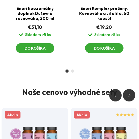
Enori lipozomálny
Enori Komplex pre ženy,
doplnok Duševná
Rovnováha a vitalita, 60
rovnováha, 200 ml
kapsúl
€31,10
€19,20
Skladom
>5 ks
Skladom
>5 ks
DO KOŠÍKA
DO KOŠÍKA
Naše cenovo výhodné sety
Akcia
Akcia