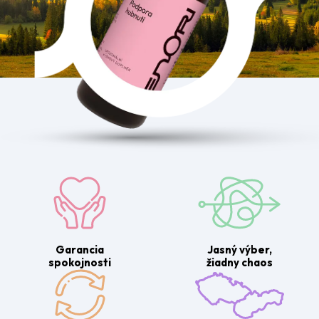
Garancia
Jasný výber,
spokojnosti
žiadny chaos