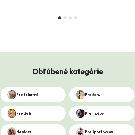
Obľúbené kategórie
Pre tehotné
Pre ženy
Pre deti
Pre mužov
Na vlasy
Pre športovcov