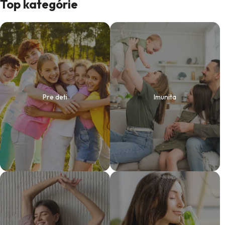
Top kategórie
y
Pre deti
Imunita