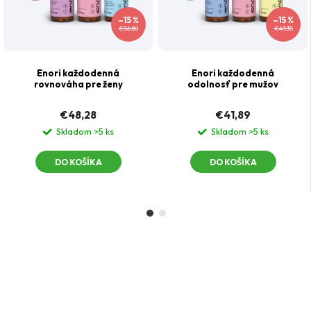
–15 %
–15 %
€56,80
€49,30
Enori každodenná
Enori každodenná
rovnováha pre ženy
odolnosť pre mužov
€48,28
€41,89
Skladom
>5 ks
Skladom
>5 ks
DO KOŠÍKA
DO KOŠÍKA