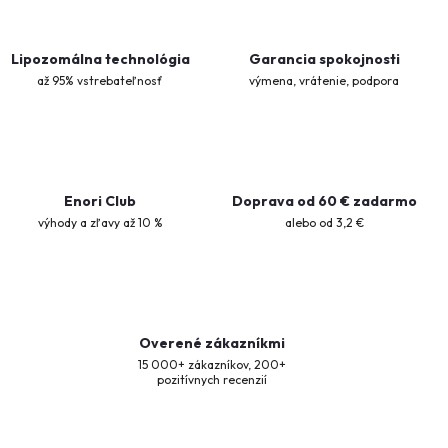
Lipozomálna technológia
Garancia spokojnosti
až 95% vstrebateľnosť
výmena, vrátenie, podpora
Enori Club
Doprava od 60 € zadarmo
výhody a zľavy až 10 %
alebo od 3,2 €
Overené zákazníkmi
15 000+ zákazníkov, 200+
pozitívnych recenzií