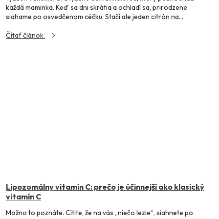
každá maminka. Keď sa dni skrátia a ochladí sa, prirodzene
siahame po osvedčenom céčku. Stačí ale jeden citrón na...
Čítať článok
Lipozomálny vitamín C: prečo je účinnejší ako klasický
vitamín C
Možno to poznáte. Cítite, že na vás „niečo lezie“, siahnete po