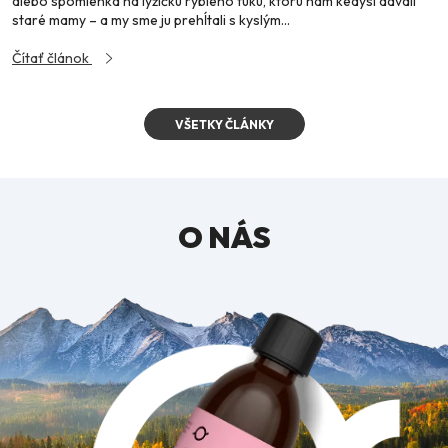
alebo spomienka na lyžičku rybieho tuku, ktorú nám kedysi dávali
staré mamy – a my sme ju prehĺtali s kyslým...
Čítať článok
VŠETKY ČLÁNKY
O NÁS