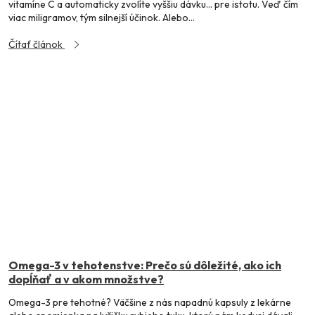
vitamíne C a automaticky zvolíte vyššiu dávku… pre istotu. Veď čím
viac miligramov, tým silnejší účinok. Alebo...
Odeslat
Čítať článok
Powered by chaterimo
Omega-3 v tehotenstve: Prečo sú dôležité, ako ich
dopĺňať a v akom množstve?
Omega-3 pre tehotné? Väčšine z nás napadnú kapsuly z lekárne