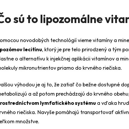
Čo sú to lipozomálne vita
omocou novodobých technológií vieme vitamíny a minerá
ipozómov lecitínu
, ktorý je pre telo prirodzený a tým 
lastne o alternatívu k injekčnej aplikácii vitamínov a 
olekuly mikronutrientov priamo do krvného riečiska.
alšou výhodou je aj to, že zatiaľ čo bežne dostupné dop
etabolizujú a až potom prechádzajú do krvného obehu
rostredníctvom lymfatického systému
a vďaka hrud
rvného riečiska. Navyše pomáhajú transportovať aktívn
eľkom množstve.