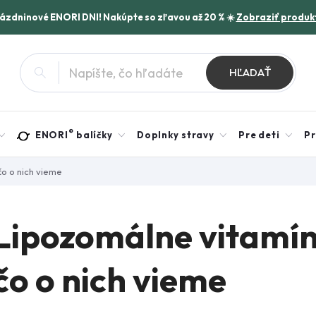
rázdninové ENORI DNI! Nakúpte so zľavou až 20 % ☀️
Zobraziť produk
HĽADAŤ
®
ENORI
balíčky
Doplnky stravy
Pre deti
Pr
čo o nich vieme
Lipozomálne vitamíny
čo o nich vieme