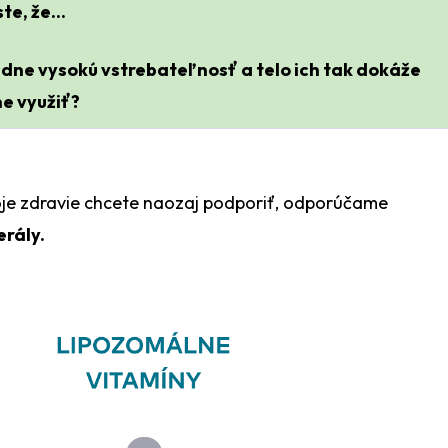
te, že...
adne vysokú vstrebateľnosť a telo ich tak dokáže
e využiť?
je zdravie chcete naozaj podporiť, odporúčame
erály.