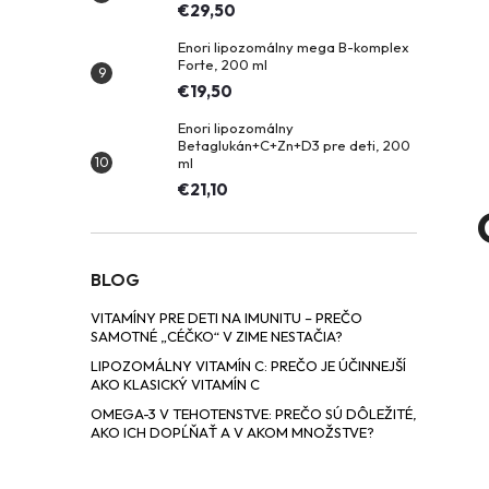
€29,50
Enori lipozomálny mega B-komplex
Forte, 200 ml
€19,50
Enori lipozomálny
Betaglukán+C+Zn+D3 pre deti, 200
ml
€21,10
BLOG
VITAMÍNY PRE DETI NA IMUNITU – PREČO
SAMOTNÉ „CÉČKO“ V ZIME NESTAČIA?
LIPOZOMÁLNY VITAMÍN C: PREČO JE ÚČINNEJŠÍ
AKO KLASICKÝ VITAMÍN C
OMEGA-3 V TEHOTENSTVE: PREČO SÚ DÔLEŽITÉ,
AKO ICH DOPĹŇAŤ A V AKOM MNOŽSTVE?