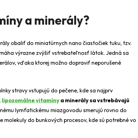
míny a minerály?
ly obaliť do miniatúrnych nano čiastočiek tuku, tzv.
pomáha výrazne zvýšiť vstrebateľnosť látok. Jedná sa
minerálov, vďaka ktorej možno dopraviť neporušené
lnky stravy vstupujú do pečene, kde sa najprv
,
lipozomálne vitamíny
a minerály sa vstrebávajú
nému lymfatickému miazgovodu smerujú rovno do
e molekuly do bunkových procesov, kde sú potrebné vo