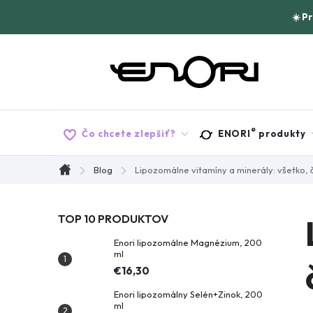
Prejsť
☀️ P
na
obsah
®
Čo chcete zlepšiť?
ENORI
produkty
Blog
Lipozomálne vitamíny a minerály: všetko, 
Domov
B
TOP 10 PRODUKTOV
Enori lipozomálne Magnézium, 200
o
ml
€16,30
č
Enori lipozomálny Selén+Zinok, 200
ml