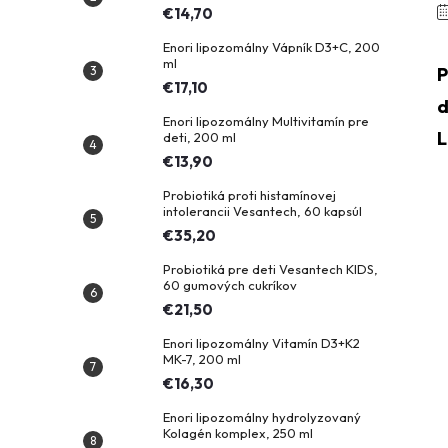
n
€14,70
Enori lipozomálny Vápník D3+C, 200
ý
ml
P
€17,10
d
p
Enori lipozomálny Multivitamín pre
L
deti, 200 ml
€13,90
a
Probiotiká proti histamínovej
intolerancii Vesantech, 60 kapsúl
n
€35,20
e
Probiotiká pre deti Vesantech KIDS,
60 gumových cukríkov
€21,50
l
Enori lipozomálny Vitamín D3+K2
MK-7, 200 ml
€16,30
Enori lipozomálny hydrolyzovaný
Kolagén komplex, 250 ml