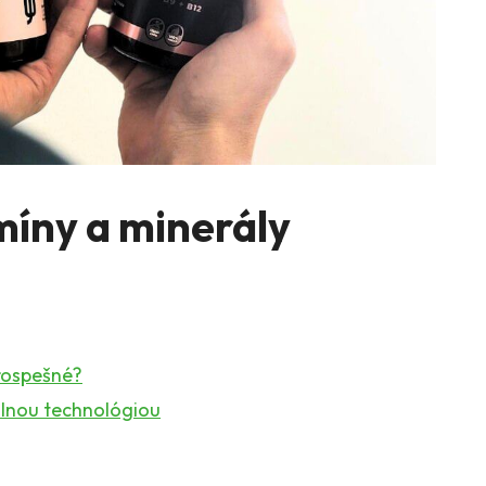
míny a minerály
prospešné?
lnou technológiou