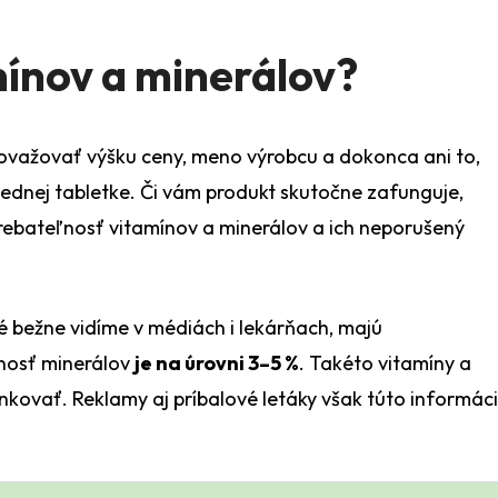
enori.cz - Chat
mínov a minerálov?
ázku?
považovať výšku ceny, meno výrobcu a dokonca ani to,
jednej tabletke. Či vám produkt skutočne zafunguje,
trebateľnosť vitamínov a minerálov a ich neporušený
é bežne vidíme v médiách i lekárňach, majú
ľnosť minerálov
je na úrovni 3–5 %
. Takéto vitamíny a
inkovať. Reklamy aj príbalové letáky však túto informác