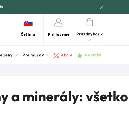
ty
NÁKUPNÝ
KOŠÍK
Prázdny košík
Čeština
Prihlásenie
e ženy
Pre mužov
Akcie
Novinky
 a minerály: všetko