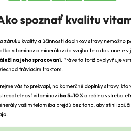
www.
Ako spoznať kvalitu vita
Máte ot
a záruku kvality a účinnosti doplnkov stravy nemožno 
oľko vitamínov a minerálov do svojho tela dostanete v 
áleží na jeho spracovaní.
Práve to totiž ovplyvňuje vs
riechod tráviacim traktom.
rejme vás to prekvapí, no komerčné doplnky stravy, ktor
strebateľnosť vitamínov
iba 5–10 %
a reálna vstrebate
inerály vašim telom iba prejdú bez toho, aby stihli zaúč
aja.