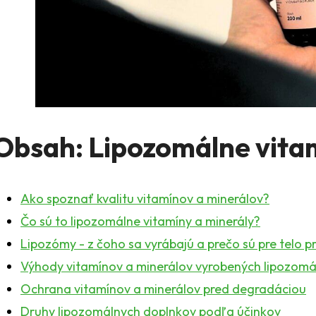
Obsah: Lipozomálne vita
Ako spoznať kvalitu vitamínov a minerálov?
Čo sú to lipozomálne vitamíny a minerály?
Lipozómy - z čoho sa vyrábajú a prečo sú pre telo 
Výhody vitamínov a minerálov vyrobených lipozomá
Ochrana vitamínov a minerálov pred degradáciou
Druhy lipozomálnych doplnkov podľa účinkov