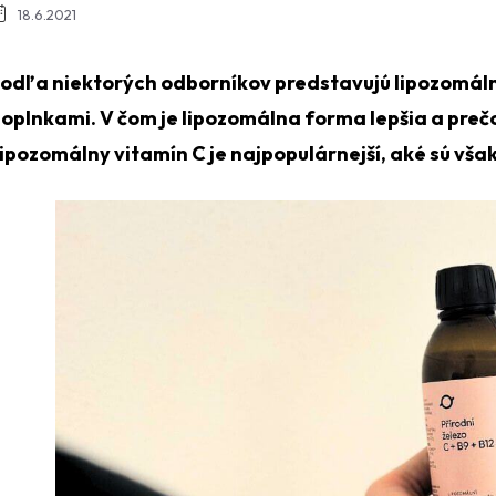
18.6.2021
odľa niektorých odborníkov predstavujú lipozomálne
oplnkami. V čom je lipozomálna forma lepšia a prečo
ipozomálny vitamín C je najpopulárnejší, aké sú vš