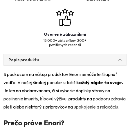
Overené zákazníkmi
15 000+ zákazníkov, 200+
pozitívnych recenzií
Popis produktu
S poukazom na nákup produktov Enori nemôžete šliapnuť
vedľa. V našej širokej ponuke si totiž
každý nájde to svoje.
Je len na obdarovanom, či si vyberie doplnky stravy na
posilnenie imunity
,
kĺbovú výživu
, produkty na
podporu zdravia
pleti
alebo niektorý z prípravkov na
upokojenie a relaxáciu.
Prečo práve Enori?