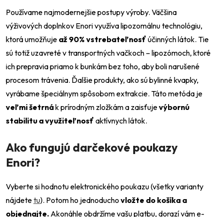
Používame najmodernejšie postupy výroby. Väčšina
výživových doplnkov Enori využíva lipozomálnu technológiu,
ktorá umožňuje
až 90% vstrebateľnosť
účinných látok. Tie
sú totiž uzavreté v transportných vačkoch – lipozómoch, ktoré
ich prepravia priamo k bunkám bez toho, aby boli narušené
procesom trávenia. Ďalšie produkty, ako sú bylinné kvapky,
vyrábame špeciálnym spôsobom extrakcie. Táto metóda je
veľmi šetrná
k prírodným zložkám a zaisťuje
výbornú
stabilitu a využiteľnosť
aktívnych látok.
Ako fungujú darčekové poukazy
Enori?
Vyberte si hodnotu elektronického poukazu (všetky varianty
nájdete
tu
). Potom ho jednoducho
vložte do košíka a
objednajte.
Akonáhle obdržíme vašu platbu, dorazí vám e-