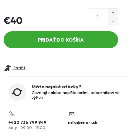
€40
Jednotková
cena:
PRIDAŤ DO KOŠÍKA
Strážiť
Máte nejaké otázky?
Zavolajte alebo napíšte nášmu odborníkovi na
výživu.
+420 736 799 949
info
@
enori.sk