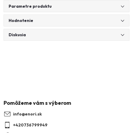
Parametre produktu
Hodnotenie
Diskusia
Z
á
p
ä
info
@
enori.sk
t
+420736799949
i