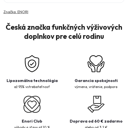
Značka:
ENORI
Česká značka funkčných výživových
doplnkov pre celú rodinu
Lipozomálna technológia
Garancia spokojnosti
až 95% vstrebateľnosť
výmena, vrátenie, podpora
Enori Club
Doprava od 60 € zadarmo
výhody a zľavy až 10 %
alebo od 3,2 €