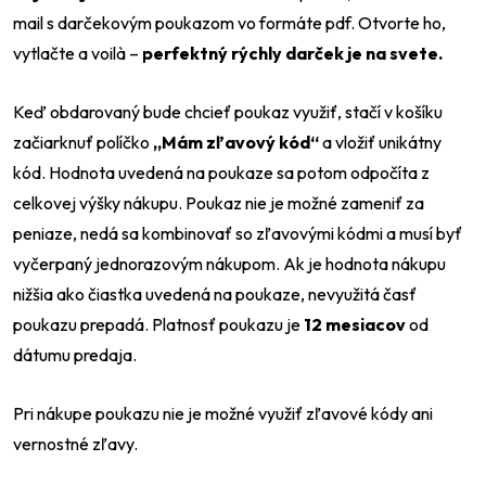
mail s darčekovým poukazom vo formáte pdf. Otvorte ho,
vytlačte a voilà –
perfektný rýchly darček je na svete.
Keď obdarovaný bude chcieť poukaz využiť, stačí v košíku
začiarknuť políčko
„Mám zľavový kód“
a vložiť unikátny
kód. Hodnota uvedená na poukaze sa potom odpočíta z
celkovej výšky nákupu. Poukaz nie je možné zameniť za
Odeslat
peniaze, nedá sa kombinovať so zľavovými kódmi a musí byť
vyčerpaný jednorazovým nákupom. Ak je hodnota nákupu
Powered by chaterimo
nižšia ako čiastka uvedená na poukaze, nevyužitá časť
poukazu prepadá. Platnosť poukazu je
12 mesiacov
od
dátumu predaja.
Pri nákupe poukazu nie je možné využiť zľavové kódy ani
vernostné zľavy.