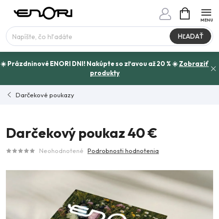
Prejsť
NÁKUPN
www.enori.cz - Chat
KOŠÍK
na
Máte otázku?
obsah
HĽADAŤ
☀️ Prázdninové ENORI DNI! Nakúpte so zľavou až 20 % ☀️
Zobraziť
produkty
Darčekové poukazy
Darčekový poukaz 40 €
Neohodnotené
Podrobnosti hodnotenia