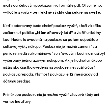
mail s darčekovým poukazom vo formáte pdf. Otvorte ho,
vytlačte a voilà –
perfektný rýchly darček je na svete.
Keď obdarovaný bude chcieť poukaz využiť, stačí v košíku
začiarknuť políčko
„Mám zľavový kód“
a vložiť unikátny
kód. Hodnota uvedená na poukaze sa potom odpočíta z
celkovej výšky nákupu. Poukaz nie je možné zameniť za
Odeslat
peniaze, nedá sa kombinovať so zľavovými kódmi a musí byť
vyčerpaný jednorazovým nákupom. Ak je hodnota nákupu
Powered by chaterimo
nižšia ako čiastka uvedená na poukaze, nevyužitá časť
poukazu prepadá. Platnosť poukazu je
12 mesiacov
od
dátumu predaja.
Pri nákupe poukazu nie je možné využiť zľavové kódy ani
vernostné zľavy.