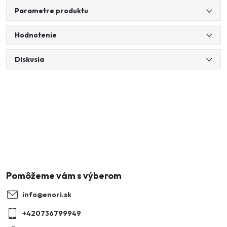
Parametre produktu
Hodnotenie
Diskusia
Z
á
p
ä
info
@
enori.sk
t
+420736799949
i