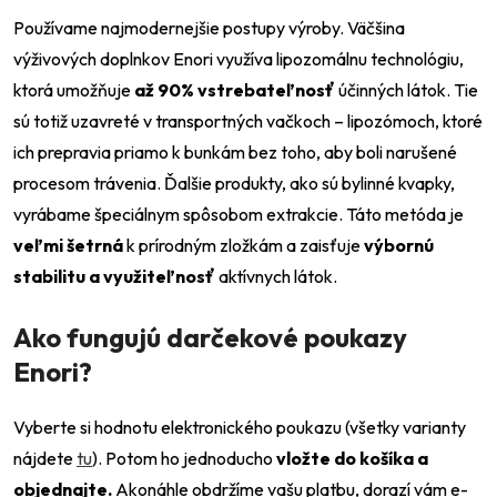
Používame najmodernejšie postupy výroby. Väčšina
výživových doplnkov Enori využíva lipozomálnu technológiu,
ktorá umožňuje
až 90% vstrebateľnosť
účinných látok. Tie
sú totiž uzavreté v transportných vačkoch – lipozómoch, ktoré
ich prepravia priamo k bunkám bez toho, aby boli narušené
procesom trávenia. Ďalšie produkty, ako sú bylinné kvapky,
vyrábame špeciálnym spôsobom extrakcie. Táto metóda je
veľmi šetrná
k prírodným zložkám a zaisťuje
výbornú
stabilitu a využiteľnosť
aktívnych látok.
Ako fungujú darčekové poukazy
Enori?
Vyberte si hodnotu elektronického poukazu (všetky varianty
nájdete
tu
). Potom ho jednoducho
vložte do košíka a
objednajte.
Akonáhle obdržíme vašu platbu, dorazí vám e-