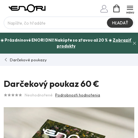
Prejsť
NÁKUPN
www.enori.cz - Chat
KOŠÍK
na
Máte otázku?
obsah
HĽADAŤ
☀️ Prázdninové ENORI DNI! Nakúpte so zľavou až 20 % ☀️
Zobraziť
produkty
Darčekové poukazy
Darčekový poukaz 60 €
Neohodnotené
Podrobnosti hodnotenia