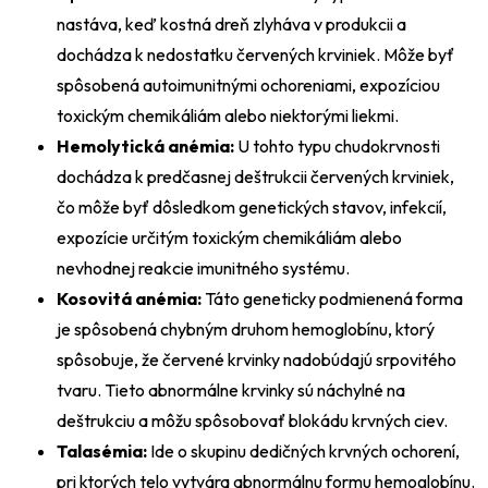
nastáva, keď kostná dreň zlyháva v produkcii a
dochádza k nedostatku červených krviniek. Môže byť
spôsobená autoimunitnými ochoreniami, expozíciou
toxickým chemikáliám alebo niektorými liekmi.
Hemolytická anémia:
U tohto typu chudokrvnosti
dochádza k predčasnej deštrukcii červených krviniek,
čo môže byť dôsledkom genetických stavov, infekcií,
expozície určitým toxickým chemikáliám alebo
nevhodnej reakcie imunitného systému.
Kosovitá anémia:
Táto geneticky podmienená forma
je spôsobená chybným druhom hemoglobínu, ktorý
spôsobuje, že červené krvinky nadobúdajú srpovitého
tvaru. Tieto abnormálne krvinky sú náchylné na
deštrukciu a môžu spôsobovať blokádu krvných ciev.
Talasémia:
Ide o skupinu dedičných krvných ochorení,
pri ktorých telo vytvára abnormálnu formu hemoglobínu.