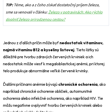
TIP:
Téme, ako a z čoho získať dostatočný príjem železa,
sme sa venovali v článku:
Železo v potravinách: Ako rýchlo
doplniť železo prirodzenou cestou?
Jednou z ďalších príčin môže byť
nedostatok vitamínov,
najmä vitamínu B12 a kyseliny listovej
. Tieto látky sú
dôležité pre tvorbu zdravých červených krviniek a ich
nedostatok môže viesť k megaloblastickej anémii, pri ktorej
telo produkuje abnormálne veľké červené krvinky.
Ďalšími príčinami anémie bývajú
chronické ochorenia
, ako
napríklad chronické ochorenie obličiek, autoimunitné
ochorenia alebo infekčné ochorenia, ako napríklad HIV. Tie
môžu negatívne ovplyvniť tvorbu červených krviniek alebo