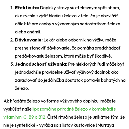
Efektivita:
Doplnky stravy sú efektívnym spôsobom,
ako rýchlo zvýšiť hladinu železa v tele, čo je obzvlášť
dôležité pre osoby s významným nedostatkom železa
alebo anémií.
Dávkovanie:
Lekár alebo odborník na výživu môže
presne stanoviť dávkovanie, čo pomáha predchádzať
predávkovaniu železom, ktoré môže byť škodlivé.
Jednoduchosť užívania:
Pre niektorých ľudí môže byť
jednoduchšie pravidelne užívať výživový doplnok ako
zaraďovať do jedálnička dostatok potravín bohatých na
železo.
Ak hľadáte železo vo forme výživového doplnku, môžete
vyskúšať naše
lipozomálne prírodné železo v kombinácii s
vitamínmi C, B9 a B12
. Čisté rituálne železo je unikátne tým, že
nie je syntetické - vyrába sa z listov kustovnice (
Murraya