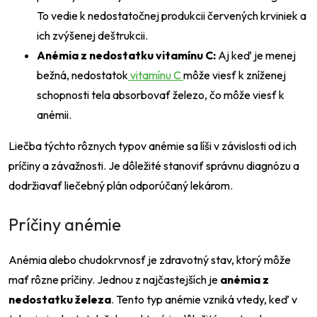
To vedie k nedostatočnej produkcii červených krviniek a
ich zvýšenej deštrukcii.
Anémia z nedostatku vitamínu C:
Aj keď je menej
bežná, nedostatok
vitamínu C
môže viesť k zníženej
schopnosti tela absorbovať železo, čo môže viesť k
anémii.
Liečba týchto rôznych typov anémie sa líši v závislosti od ich
príčiny a závažnosti. Je dôležité stanoviť správnu diagnózu a
dodržiavať liečebný plán odporúčaný lekárom.
Príčiny anémie
Anémia alebo chudokrvnosť je zdravotný stav, ktorý môže
mať rôzne príčiny. Jednou z najčastejších je
anémia z
nedostatku železa
. Tento typ anémie vzniká vtedy, keď v