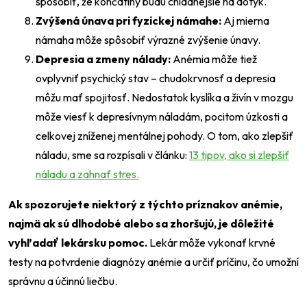
spôsobiť, že končatiny budú chladnejšie na dotyk.
Zvýšená únava pri fyzickej námahe:
Aj mierna
námaha môže spôsobiť výrazné zvýšenie únavy.
Depresia a zmeny nálady:
Anémia môže tiež
ovplyvniť psychický stav – chudokrvnosť a depresia
môžu mať spojitosť. Nedostatok kyslíka a živín v mozgu
môže viesť k depresívnym náladám, pocitom úzkosti a
celkovej zníženej mentálnej pohody. O tom, ako zlepšiť
náladu, sme sa rozpísali v článku:
13 tipov, ako si zlepšiť
náladu a zahnať stres.
Ak spozorujete niektorý z týchto príznakov anémie,
najmä ak sú dlhodobé alebo sa zhoršujú, je dôležité
vyhľadať lekársku pomoc.
Lekár môže vykonať krvné
testy na potvrdenie diagnózy anémie a určiť príčinu, čo umožní
správnu a účinnú liečbu.