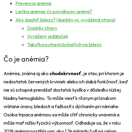
Prevencia anémie
Liečba anémie: čo pomáha pri anémii?
Ako doplniť železo? (doplnky vs. vyvážená strava)
Doplnky stravy
Vyvážený jedálniček
Tabuľka potravín bohatých na železo
Čo je anémia?
Anémia, známa aj ako
chudokrvnosť
, je stav, pri ktorom je
nedostatok červených krviniek alebo ich slabá funkčnosť, keď
nie sú schopné prenášať dostatok kyslíka v dôsledku nízkej
hladiny hemoglobínu. To môže viesť k rôznym príznakom
vrátane únavy, bledosti a ťažkostí s dýchaním pri námahe.
Osoba trpiaca anémiou sa môže cítiť chronicky unavená a
môže mať nižšiu fyzickú výkonnosť. Odhaduje sa, že v roku
2019 anémia postihla viac ako 1,74 miliardy ľudí na celom