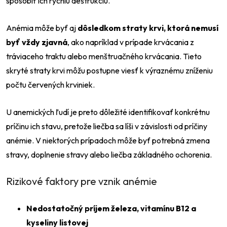
spôsobiť ich rýchlu deštrukciu.
Anémia môže byť aj
dôsledkom straty krvi, ktorá nemusí
byť vždy zjavná
, ako napríklad v prípade krvácania z
tráviaceho traktu alebo menštruačného krvácania. Tieto
skryté straty krvi môžu postupne viesť k výraznému zníženiu
počtu červených krviniek.
U anemických ľudí je preto dôležité identifikovať konkrétnu
príčinu ich stavu, pretože liečba sa líši v závislosti od príčiny
anémie. V niektorých prípadoch môže byť potrebná zmena
stravy, doplnenie stravy alebo liečba základného ochorenia.
Rizikové faktory pre vznik anémie
Nedostatočný príjem železa, vitamínu B12 a
kyseliny listovej