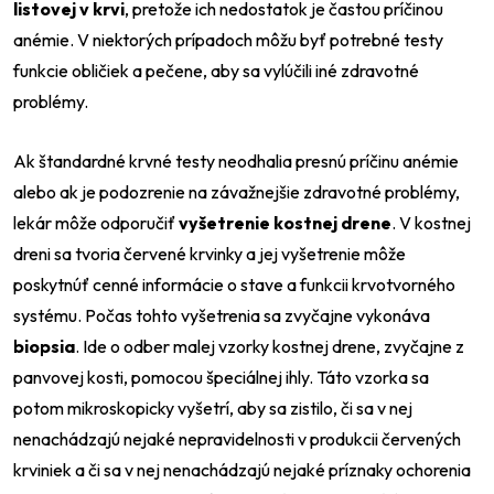
listovej v krvi
, pretože ich nedostatok je častou príčinou
anémie. V niektorých prípadoch môžu byť potrebné testy
funkcie obličiek a pečene, aby sa vylúčili iné zdravotné
problémy.
Ak štandardné krvné testy neodhalia presnú príčinu anémie
alebo ak je podozrenie na závažnejšie zdravotné problémy,
lekár môže odporučiť
vyšetrenie kostnej drene
. V kostnej
dreni sa tvoria červené krvinky a jej vyšetrenie môže
poskytnúť cenné informácie o stave a funkcii krvotvorného
systému. Počas tohto vyšetrenia sa zvyčajne vykonáva
biopsia
. Ide o odber malej vzorky kostnej drene, zvyčajne z
panvovej kosti, pomocou špeciálnej ihly. Táto vzorka sa
potom mikroskopicky vyšetrí, aby sa zistilo, či sa v nej
nenachádzajú nejaké nepravidelnosti v produkcii červených
krviniek a či sa v nej nenachádzajú nejaké príznaky ochorenia