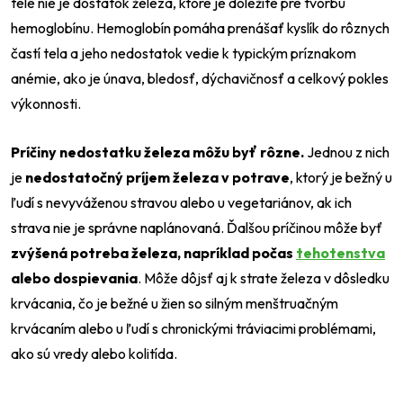
tele nie je dostatok železa, ktoré je dôležité pre tvorbu
hemoglobínu. Hemoglobín pomáha prenášať kyslík do rôznych
častí tela a jeho nedostatok vedie k typickým príznakom
anémie, ako je únava, bledosť, dýchavičnosť a celkový pokles
výkonnosti.
Príčiny nedostatku železa môžu byť rôzne.
Jednou z nich
je
nedostatočný príjem železa v potrave
, ktorý je bežný u
ľudí s nevyváženou stravou alebo u vegetariánov, ak ich
strava nie je správne naplánovaná. Ďalšou príčinou môže byť
zvýšená potreba železa, napríklad počas
tehotenstva
alebo dospievania
. Môže dôjsť aj k strate železa v dôsledku
krvácania, čo je bežné u žien so silným menštruačným
krvácaním alebo u ľudí s chronickými tráviacimi problémami,
ako sú vredy alebo kolitída.