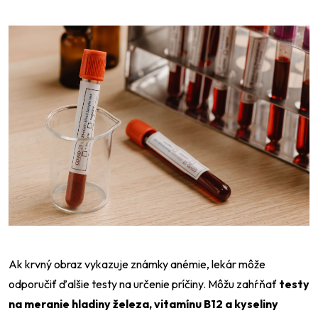
Ak krvný obraz vykazuje známky anémie, lekár môže
odporučiť ďalšie testy na určenie príčiny. Môžu zahŕňať
testy
na meranie hladiny železa, vitamínu B12 a kyseliny