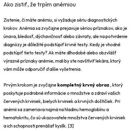
Ako zistiť, že trpím anémiou
Zistenie, či máte anémiu, si vyžaduje sériu diagnostických
krokov. Anémia sa zvyčajne prejavuje sériou príznakov, ako je
únava, bledosť, dýchavičnosť alebo závraty, ale na potvrdenie
diagnózy je dôležité podstúpiť krvné testy. Kedy je vhodné
podstúpiť tieto testy? Ak máte dlhodobé alebo obzvlášť
výrazné príznaky anémie, mali by ste navštíviť lekára, ktorý
vám môže odporučiť ďalšie vyšetrenia.
Prvým krokom je zvyčajne
kompletný krvný obraz
, ktorý
poskytuje podrobné informácie o množstve a zdraví vašich
červených krviniek, bielych krviniek a krvných doštičiek. Pri
anémii sa zameriava najmä na hladinu hemoglobínu a
hematokritu, čo sú ukazovatele množstva červených krviniek
a ich schopnosti prenášať kyslík. [3]