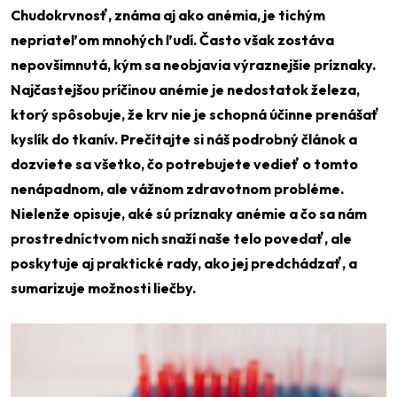
Chudokrvnosť, známa aj ako anémia, je tichým
nepriateľom mnohých ľudí. Často však zostáva
nepovšimnutá, kým sa neobjavia výraznejšie príznaky.
Najčastejšou príčinou anémie je nedostatok železa,
ktorý spôsobuje, že krv nie je schopná účinne prenášať
kyslík do tkanív. Prečítajte si náš podrobný článok a
dozviete sa všetko, čo potrebujete vedieť o tomto
nenápadnom, ale vážnom zdravotnom probléme.
Nielenže opisuje, aké sú príznaky anémie a čo sa nám
prostredníctvom nich snaží naše telo povedať, ale
poskytuje aj praktické rady, ako jej predchádzať, a
sumarizuje možnosti liečby.