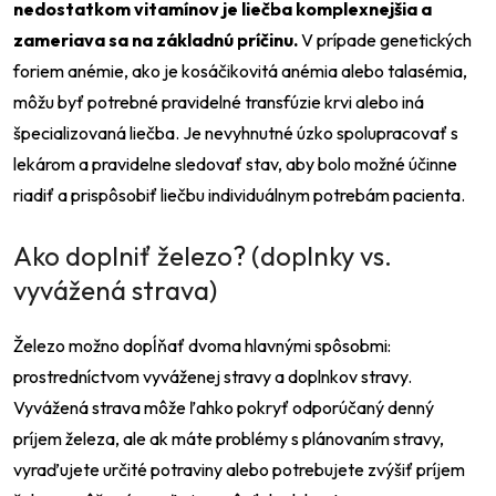
nedostatkom vitamínov je liečba komplexnejšia a
zameriava sa na základnú príčinu.
V prípade genetických
foriem anémie, ako je kosáčikovitá anémia alebo talasémia,
môžu byť potrebné pravidelné transfúzie krvi alebo iná
špecializovaná liečba. Je nevyhnutné úzko spolupracovať s
lekárom a pravidelne sledovať stav, aby bolo možné účinne
riadiť a prispôsobiť liečbu individuálnym potrebám pacienta.
Ako doplniť železo? (doplnky vs.
vyvážená strava)
Železo možno dopĺňať dvoma hlavnými spôsobmi:
prostredníctvom vyváženej stravy a doplnkov stravy.
Vyvážená strava môže ľahko pokryť odporúčaný denný
príjem železa, ale ak máte problémy s plánovaním stravy,
vyraďujete určité potraviny alebo potrebujete zvýšiť príjem