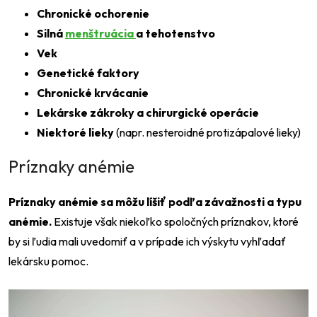
Chronické ochorenie
Silná
menštruácia
a tehotenstvo
Vek
Genetické faktory
Chronické krvácanie
Lekárske zákroky a chirurgické operácie
Niektoré lieky
(napr. nesteroidné protizápalové lieky)
Príznaky anémie
Príznaky anémie sa môžu líšiť podľa závažnosti a typu
anémie.
Existuje však niekoľko spoločných príznakov, ktoré
by si ľudia mali uvedomiť a v prípade ich výskytu vyhľadať
lekársku pomoc.