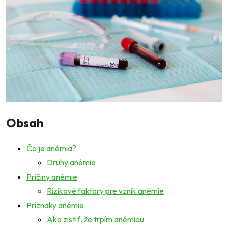
Obsah
Čo je anémia?
Druhy anémie
Príčiny anémie
Rizikové faktory pre vznik anémie
Príznaky anémie
Ako zistiť, že trpím anémiou