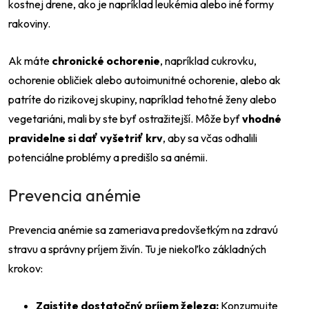
kostnej drene, ako je napríklad leukémia alebo iné formy
rakoviny.
Ak máte
chronické ochorenie
, napríklad cukrovku,
ochorenie obličiek alebo autoimunitné ochorenie, alebo ak
patríte do rizikovej skupiny, napríklad tehotné ženy alebo
vegetariáni, mali by ste byť ostražitejší. Môže byť
vhodné
pravidelne si dať vyšetriť krv
, aby sa včas odhalili
potenciálne problémy a predišlo sa anémii.
Prevencia anémie
Prevencia anémie sa zameriava predovšetkým na zdravú
stravu a správny príjem živín. Tu je niekoľko základných
krokov:
Zaistite dostatočný príjem železa:
Konzumujte