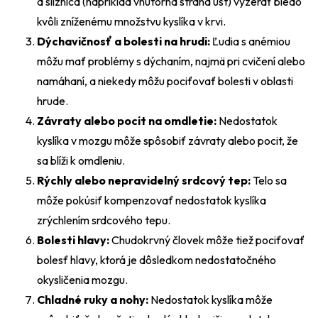
a sliznica (napríklad vnútorná strana úst) vyzerať bledo
kvôli zníženému množstvu kyslíka v krvi.
Dýchavičnosť a bolesti na hrudi:
Ľudia s anémiou
môžu mať problémy s dýchaním, najmä pri cvičení alebo
namáhaní, a niekedy môžu pociťovať bolesti v oblasti
hrude.
Závraty alebo pocit na omdletie:
Nedostatok
kyslíka v mozgu môže spôsobiť závraty alebo pocit, že
sa blíži k omdleniu.
Rýchly alebo nepravidelný srdcový tep:
Telo sa
môže pokúsiť kompenzovať nedostatok kyslíka
zrýchlením srdcového tepu.
Bolesti hlavy:
Chudokrvný človek môže tiež pociťovať
bolesť hlavy, ktorá je dôsledkom nedostatočného
okysličenia mozgu.
Chladné ruky a nohy:
Nedostatok kyslíka môže