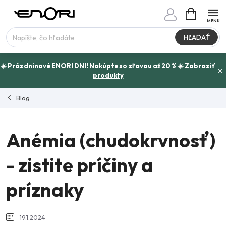
Prejsť
NÁKUPN
www.enori.cz - Chat
KOŠÍK
na
Máte otázku?
obsah
HĽADAŤ
☀️ Prázdninové ENORI DNI! Nakúpte so zľavou až 20 % ☀️
Zobraziť
produkty
Blog
Anémia (chudokrvnosť)
- zistite príčiny a
príznaky
19.1.2024