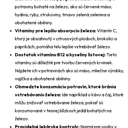
potraviny bohaté na železo, ako sú červené mäso,
hydina, ryby, strukoviny, tmavo zelená zelenina a
obohatené obilniny.
Vitamíny pre lepšiu absorpciu železa:
Vitamín C,
ktorý je obsiahnutý v citrusových plodoch, brokolici a
paprikách, pomáha telu lepšie vstrebávať železo.
Dostatok vitamínu B12 a kyseliny listovej:
Tieto
vitamíny sú dôležité pre tvorbu červených krviniek.
Nájdete ich v potravinách ako sú mäso, mliečne výrobky,
vajíčka a obohatené obilniny.
Obmedzte konzumáciu potravín, ktoré bránia
vstrebávaniu železa:
Ide napríklad o kávu a čaj, ktoré
môžu znižovať vstrebávanie železa, pokiaľ sú
konzumované v tesnej blízkosti jedál bohatých na
železo.
Pravidelné lekárske kontroly:
Najmä pre osoby v