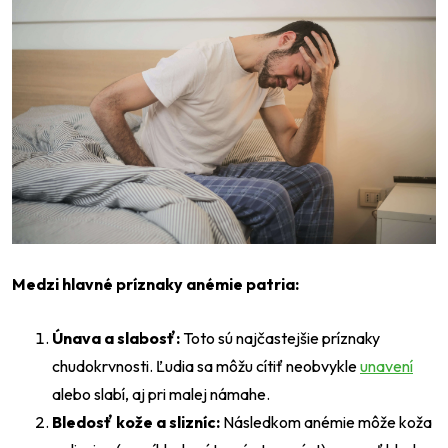
Medzi hlavné príznaky anémie patria:
Únava a slabosť:
Toto sú najčastejšie príznaky
chudokrvnosti. Ľudia sa môžu cítiť neobvykle
unavení
alebo slabí, aj pri malej námahe.
Bledosť kože a slizníc:
Následkom anémie môže koža