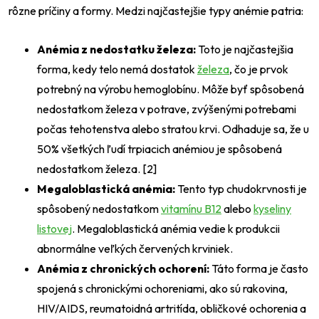
rôzne príčiny a formy. Medzi najčastejšie typy anémie patria:
Anémia z nedostatku železa:
Toto je najčastejšia
forma, kedy telo nemá dostatok
železa
, čo je prvok
potrebný na výrobu hemoglobínu. Môže byť spôsobená
nedostatkom železa v potrave, zvýšenými potrebami
počas tehotenstva alebo stratou krvi. Odhaduje sa, že u
50% všetkých ľudí trpiacich anémiou je spôsobená
nedostatkom železa. [2]
Megaloblastická anémia:
Tento typ chudokrvnosti je
spôsobený nedostatkom
vitamínu B12
alebo
kyseliny
listovej
. Megaloblastická anémia vedie k produkcii
abnormálne veľkých červených krviniek.
Anémia z chronických ochorení:
Táto forma je často
spojená s chronickými ochoreniami, ako sú rakovina,
HIV/AIDS, reumatoidná artritída, obličkové ochorenia a