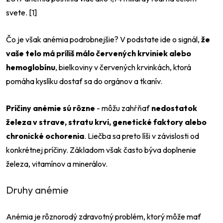
svete. [1]
Čo je však anémia podrobnejšie? V podstate ide o signál,
že
vaše telo má príliš málo červených krviniek alebo
hemoglobínu
, bielkoviny v červených krvinkách, ktorá
pomáha kyslíku dostať sa do orgánov a tkanív.
Príčiny anémie sú rôzne
- môžu zahŕňať
nedostatok
železa v strave, stratu krvi, genetické faktory alebo
chronické ochorenia
. Liečba sa preto líši v závislosti od
konkrétnej príčiny. Základom však často býva doplnenie
železa, vitamínov a minerálov.
Druhy anémie
Anémia je rôznorodý zdravotný problém, ktorý môže mať