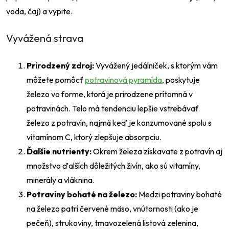
voda, čaj) a vypite.
Vyvážená strava
Prirodzený zdroj:
Vyvážený jedálniček, s ktorým vám
môžete pomôcť
potravinová pyramída
, poskytuje
železo vo forme, ktorá je prirodzene prítomná v
potravinách. Telo má tendenciu lepšie vstrebávať
železo z potravín, najmä keď je konzumované spolu s
vitamínom C, ktorý zlepšuje absorpciu.
Ďalšie nutrienty:
Okrem železa získavate z potravín aj
množstvo ďalších dôležitých živín, ako sú vitamíny,
minerály a vláknina.
Potraviny bohaté na železo:
Medzi potraviny bohaté
na železo patrí červené mäso, vnútornosti (ako je
pečeň), strukoviny, tmavozelená listová zelenina,