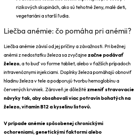
rizikových skupinách, ako sú tehotné ženy, malé deti,
vegetariáni a starší ľudia.
Liečba anémie: čo pomáha pri anémii?
Odeslat
Powered by chaterimo
Liečba anémie závisí od jej príčiny a závažnosti. Pri bežnej
anémii z nedostatku železa sa zvyčajne
začne podávať
železo
, a to buď vo forme tabliet, alebo v ťažších prípadoch
intravenóznymi injekciami. Doplnky železa pomáhajú obnoviť
hladinu železa v tele a podporujú tvorbu hemoglobínu a
červených krviniek. Zároveň je dôležité
zmeniť stravovacie
návyky tak, aby obsahovali viac potravín bohatých na
železo, vitamín B12 a kyselinu listovú.
V prípade anémie spôsobenej chronickými
ochoreniami, genetickými faktormi alebo