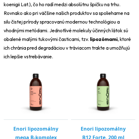
koenigii Lat.
), čo ho radí medzi absolútnu špičku na trhu.
Rovnako ako pri väčšine našich produktov sa spoliehame na
silu čistej prírody spracovanú modernou technológiou a
vhodnými metódami. Jednotlivé molekuly účinných látok sú
obalené malými tukovými časticami, tzv.
lipozómami
, ktoré
ich chránia pred degradáciou v tráviacom trakte a umožňujú
ich lepšie vstrebávanie.