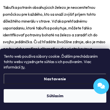
Tabuľka potravín obsahujúcich železo je neoceniteľnou
pomôckou pre každého, kto sa snaží zvýšiť príjem tohto
dôležitého minerálu v strave. Vďaka prehľadnému
usporiadaniu, ktoré tabuľka poskytuje, môžete ľahko
identifikovať potraviny bohaté na železo a zaradiť ich do
svojho jedálnička. Či už hľadáte živočíšne zdroje, ako je mäso
a ryby, alebo rastlinné alternatívy, ako sú strukoviny a
zelenina, naša tabuľka potravín obsahujúcich železo vám
Tento web používa súbory cookie. Ďalším prechádzaním
tohto webu vyjadrujete súhlas s ich používaním. Viac
pomôže vybrať si tie správne potraviny.
Poskytuje
informácií
tu
.
informácie o množstve železa na 100 gramov potravín,
vďaka čomu môžete ľahko sledovať svoj denný príjem
Nastavenie
tohto kľúčového minerálu.
Ak chcete zabezpečiť, aby
vaša strava obsahovala dostatok železa, použite našu
Súhlasím
tabuľku potravín bohatých na železo ako spoľahlivého
sprievodcu zdravým stravovaním. [6]