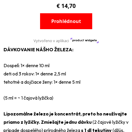
DÁVKOVANIE NÁŠHO ŽELEZA:
Dospelí: 1× denne 10 ml
deti od 3 rokov: 1× denne 2,5 ml
tehotné a dojčiace ženy: 1× denne 5 ml
(5 ml = ~ 1 čajová lyžička)
Lipozomálne železo je koncentrát, preto ho neužívajte
priamo z lyžičky.
Zmiešajte jednu dávku
(2 čajové lyžičky v
prípade dospelého) prírodného železa
s 1 dl tekutiny
(džús,