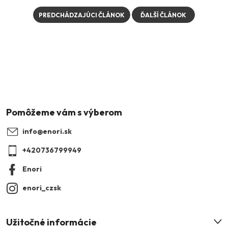
PREDCHÁDZAJÚCI ČLÁNOK
ĎALŠÍ ČLÁNOK
Z
á
p
ä
info
@
enori.sk
t
+420736799949
i
Enori
e
enori_czsk
Užitočné informácie