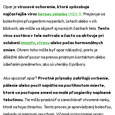
Opar je
vírusové ochorenie, ktoré spôsobuje
najčastejšie vírus
herpes simplex
(HSV-1)
. Prejavuje sa
bolestivými pľuzgierikmi na perách, ústach alebo v ich
blízkosti, ale môže sa objaviť aj na iných častiach tela.
Tento
vírus zostáva v tele natrvalo a často sa aktivuje pri
oslabení
imunity
,
stresu
alebo počas hormonálnych
zmien
. Okrem toho môže byť opar nákazlivý, preto je
dôležité dávať pozor na prenos priamym kontaktom alebo
zdieľaním predmetov, ako sú uteráky či príbory.
Ako spoznať opar?
Prvotné príznaky zahŕňajú svrbenie,
pálenie alebo pocit napätia na postihnutom mieste,
ktoré sa postupne zmení na malé pľuzgieriky naplnené
tekutinou.
Tie môžu prasknúť a zanechávať otvorené ranky,
ktoré sa hoja chrastou. Tento proces je sprevádzaný bolesťou,
niekedy aj miernym opuchom. Včasné rozpoznanie oparu