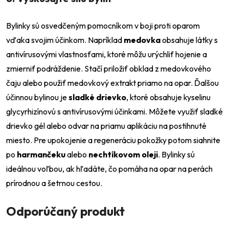
Bylinky sú osvedčeným pomocníkom v boji proti oparom
vďaka svojim účinkom. Napríklad
medovka
obsahuje látky s
antivírusovými vlastnosťami, ktoré môžu urýchliť hojenie a
zmierniť podráždenie. Stačí priložiť obklad z medovkového
čaju alebo použiť medovkový extrakt priamo na opar. Ďalšou
účinnou bylinou je
sladké drievko
, ktoré obsahuje kyselinu
glycyrhizínovú s antivírusovými účinkami. Môžete využiť sladké
drievko gél alebo odvar na priamu aplikáciu na postihnuté
miesto. Pre upokojenie a regeneráciu pokožky potom siahnite
po
harmančeku
alebo
nechtíkovom oleji
. Bylinky sú
ideálnou voľbou, ak hľadáte, čo pomáha na opar na perách
prírodnou a šetrnou cestou.
Odporúčaný produkt