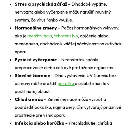
Stres a psychická záťaž
– Dlhodobé vypätie,
nervozita alebo vyčerpanie môžu narušiť imunitný
systém, čo vírus ľahko využije.
Hormonálne zmeny
– Počas hormonálnych výkyvov,
ako je
menštruácia
,
tehotenstvo
, dojčenie alebo
menopauza, dochádza k väčšej náchylnosti na aktiváciu
oparu.
Fyzické vyčerpanie
– Nedostatok spánku,
prepracovanie alebo celkové preťaženie organizmu.
Slnečné žiarenie
– Dlhé vystavenie UV žiareniu bez
ochrany môže dráždiť
pokožku
a oslabiť imunitu v
postihnutej oblasti.
Chlad a mráz
– Zimné mesiace môžu vysušiť a
podráždiť pokožku, najmä pery, čím vytvárajú priaznivé
prostredie pre vznik oparu.
Infekcia alebo horúčka
– Prechladnutie, chrípka