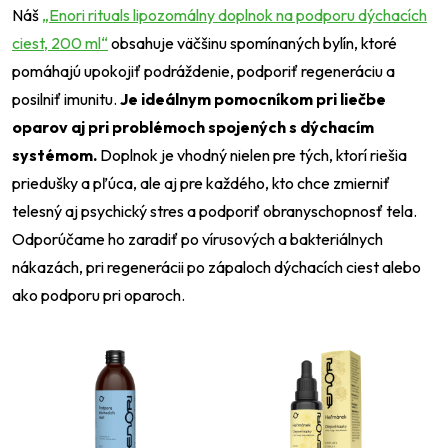
Náš
„Enori rituals lipozomálny doplnok na podporu dýchacích
ciest, 200 ml“
obsahuje väčšinu spomínaných bylín, ktoré
pomáhajú upokojiť podráždenie, podporiť regeneráciu a
posilniť imunitu.
Je ideálnym pomocníkom pri liečbe
oparov aj pri problémoch spojených s dýchacím
systémom.
Doplnok je vhodný nielen pre tých, ktorí riešia
priedušky a pľúca, ale aj pre každého, kto chce zmierniť
telesný aj psychický stres a podporiť obranyschopnosť tela.
Odporúčame ho zaradiť po vírusových a bakteriálnych
nákazách, pri regenerácii po zápaloch dýchacích ciest alebo
ako podporu pri oparoch.