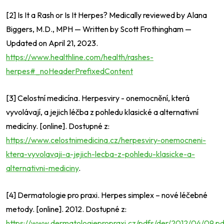
[2] Is It a Rash or Is It Herpes? Medically reviewed by Alana
Biggers, M.D., MPH — Written by Scott Frothingham —
Updated on April 21, 2023.
https://www.healthline.com/health/rashes-
herpes#_noHeaderPrefixedContent
[3] Celostní medicína. Herpesviry - onemocnění, která
vyvolávají, a jejich léčba z pohledu klasické a alternativní
medicíny. [online]. Dostupné z:
https://www.celostnimedicina.cz/herpesviry-onemocneni-
ktera-vyvolavaji-a-jejich-lecba-z-pohledu-klasicke-a-
alternativni-mediciny
.
[4] Dermatologie pro praxi. Herpes simplex – nové léčebné
metody. [online]. 2012. Dostupné z:
https://www.dermatologiepropraxi.cz/pdfs/der/2012/04/09.pd