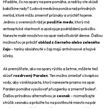
Hľadáte, čo na opary na pere pomáha, a radi by ste skúsili
babičkine rady? Ľudová medicína ponúka rad prírodných
metód, ktoré môžu zmierniť príznaky a urýchliť hojenie.
Jednou z overených rád je
použitie medu
, ktorý má
antiseptické vlastnosti a upokojuje podráždenú pokožku.
Naneste malé množstvo na opar niekoľkokrát denne. Ďalšou
možnosťou je priložiť
obklad z čierneho alebo zeleného
čaju
– taníny obsiahnuté v čaji majú antivírusové a hojivé
účinky.
Ak premýšľate, ako na opary rýchlo a šetrne, môžete tiež
skúsiť
rozdrvený Paralen
. Ten možno zmiešať s kvapkou
vody, aby vznikla pasta, ktorú nanesiete priamo na opar.
Paralen pomáha vysušovať pľuzgieriky a zmierniť bolesť.
Ďalšou prírodnou alternatívou je
cesnak
– rozmačkajte
strúčik cesnaku a priložte ho na postihnuté miesto na pár