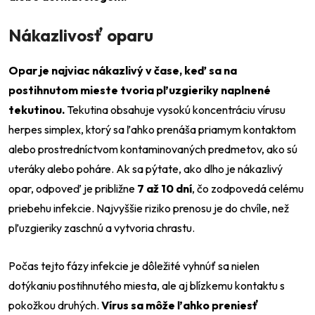
Nákazlivosť oparu
Opar je najviac nákazlivý v čase, keď sa na
postihnutom mieste tvoria pľuzgieriky naplnené
tekutinou.
Tekutina obsahuje vysokú koncentráciu vírusu
herpes simplex, ktorý sa ľahko prenáša priamym kontaktom
alebo prostredníctvom kontaminovaných predmetov, ako sú
uteráky alebo poháre. Ak sa pýtate, ako dlho je nákazlivý
opar, odpoveď je približne
7 až 10 dní
, čo zodpovedá celému
priebehu infekcie. Najvyššie riziko prenosu je do chvíle, než
pľuzgieriky zaschnú a vytvoria chrastu.
Počas tejto fázy infekcie je dôležité vyhnúť sa nielen
dotýkaniu postihnutého miesta, ale aj blízkemu kontaktu s
pokožkou druhých.
Vírus sa môže ľahko preniesť