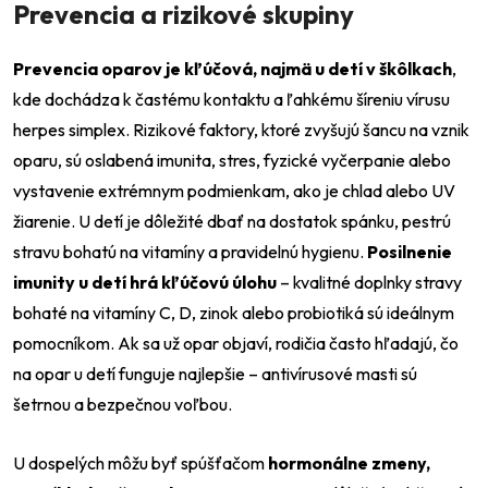
Prevencia a rizikové skupiny
Prevencia oparov je kľúčová, najmä u detí v škôlkach
,
kde dochádza k častému kontaktu a ľahkému šíreniu vírusu
Odeslat
herpes simplex. Rizikové faktory, ktoré zvyšujú šancu na vznik
Powered by chaterimo
oparu, sú oslabená imunita, stres, fyzické vyčerpanie alebo
vystavenie extrémnym podmienkam, ako je chlad alebo UV
žiarenie. U detí je dôležité dbať na dostatok spánku, pestrú
stravu bohatú na vitamíny a pravidelnú hygienu.
Posilnenie
imunity u detí hrá kľúčovú úlohu
– kvalitné doplnky stravy
bohaté na vitamíny C, D, zinok alebo probiotiká sú ideálnym
pomocníkom. Ak sa už opar objaví, rodičia často hľadajú, čo
na opar u detí funguje najlepšie – antivírusové masti sú
šetrnou a bezpečnou voľbou.
U dospelých môžu byť spúšťačom
hormonálne zmeny,