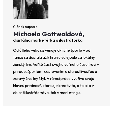
Michaela Gottwaldová,
digitálna marketérka a ilustrátorka
Od útleho veku sa venuje aktívne športu –⁠ od
tanca sa dostala až k hraniu volejbalu za lokálny
ženský tím. Veľkú časť svojho voľného času trávi v
prírode, športom, cestovaním a starostlivosťou o
zdravý životný štýl. V rámci práce využíva svoju
hlavnú prednosť, ktorou je kreativita, a to ako v
oblasti ilustrátorstva, tak v marketingu.