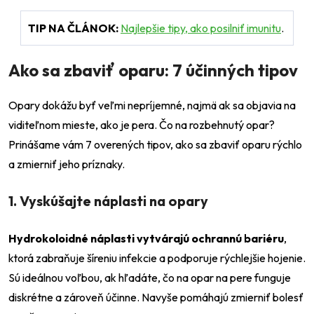
TIP NA ČLÁNOK:
Najlepšie tipy, ako posilniť imunitu
.
Ako sa zbaviť oparu: 7 účinných tipov
Opary dokážu byť veľmi nepríjemné, najmä ak sa objavia na
viditeľnom mieste, ako je pera. Čo na rozbehnutý opar?
Prinášame vám 7 overených tipov, ako sa zbaviť oparu rýchlo
a zmierniť jeho príznaky.
1. Vyskúšajte náplasti na opary
Hydrokoloidné náplasti vytvárajú ochrannú bariéru
,
ktorá zabraňuje šíreniu infekcie a podporuje rýchlejšie hojenie.
Sú ideálnou voľbou, ak hľadáte, čo na opar na pere funguje
diskrétne a zároveň účinne. Navyše pomáhajú zmierniť bolesť