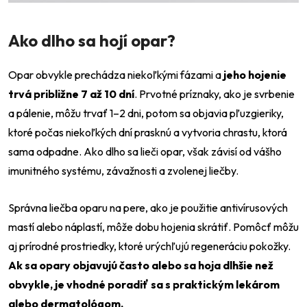
Ako dlho sa hojí opar?
Opar obvykle prechádza niekoľkými fázami a
jeho hojenie
trvá približne 7 až 10 dní
. Prvotné príznaky, ako je svrbenie
a pálenie, môžu trvať 1–2 dni, potom sa objavia pľuzgieriky,
ktoré počas niekoľkých dní prasknú a vytvoria chrastu, ktorá
sama odpadne. Ako dlho sa lieči opar, však závisí od vášho
imunitného systému, závažnosti a zvolenej liečby.
Správna liečba oparu na pere, ako je použitie antivírusových
mastí alebo náplastí, môže dobu hojenia skrátiť. Pomôcť môžu
aj prírodné prostriedky, ktoré urýchľujú regeneráciu pokožky.
Ak sa opary objavujú často alebo sa hoja dlhšie než
obvykle, je vhodné poradiť sa s praktickým lekárom
alebo dermatológom.