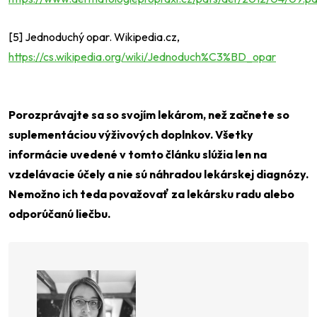
[5] Jednoduchý opar. Wikipedia.cz,
https://cs.wikipedia.org/wiki/Jednoduch%C3%BD_opar
Porozprávajte sa so svojím lekárom, než začnete so
suplementáciou výživových doplnkov. Všetky
informácie uvedené v tomto článku slúžia len na
vzdelávacie účely a nie sú náhradou lekárskej diagnózy.
Nemožno ich teda považovať za lekársku radu alebo
odporúčanú liečbu.