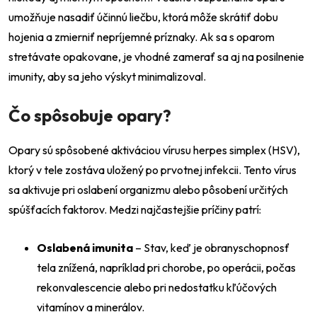
umožňuje nasadiť účinnú liečbu, ktorá môže skrátiť dobu
hojenia a zmierniť nepríjemné príznaky. Ak sa s oparom
stretávate opakovane, je vhodné zamerať sa aj na posilnenie
imunity, aby sa jeho výskyt minimalizoval.
Čo spôsobuje opary?
Opary sú spôsobené aktiváciou vírusu herpes simplex (HSV),
ktorý v tele zostáva uložený po prvotnej infekcii. Tento vírus
sa aktivuje pri oslabení organizmu alebo pôsobení určitých
spúšťacích faktorov. Medzi najčastejšie príčiny patrí:
Oslabená imunita
– Stav, keď je obranyschopnosť
tela znížená, napríklad pri chorobe, po operácii, počas
rekonvalescencie alebo pri nedostatku kľúčových
vitamínov a minerálov.