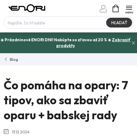
Prejsť
NÁKUPN
www.enori.cz - Chat
KOŠÍK
na
Máte otázku?
obsah
HĽADAŤ
☀️ Prázdninové ENORI DNI! Nakúpte so zľavou až 20 % ☀️
Zobraziť
produkty
Blog
Čo pomáha na opary: 7
tipov, ako sa zbaviť
oparu + babskej rady
13.12.2024