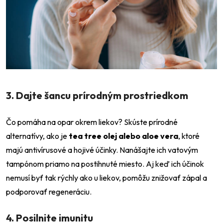
3. Dajte šancu prírodným prostriedkom
Čo pomáha na opar okrem liekov? Skúste prírodné
alternatívy, ako je
tea tree olej alebo aloe vera
, ktoré
majú antivírusové a hojivé účinky. Nanášajte ich vatovým
tampónom priamo na postihnuté miesto. Aj keď ich účinok
nemusí byť tak rýchly ako u liekov, pomôžu znižovať zápal a
podporovať regeneráciu.
4. Posilnite imunitu