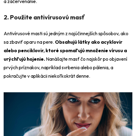
a začervenanie.
2. Použite antivírusovú masť
Antivírusové masti sú jedným z najúčinnejších spôsobov, ako
sa zbaviť oparu na pere.
Obsahujú látky ako acyklovir
alebo penciklovir, ktoré spomaľujú množenie vírusu a
urýchľujú hojenie.
Nanášajte masť čo najskôr po objavení
prvých príznakov, napríklad svrbenia alebo pálenia, a
pokračujte v aplikácii niekoľkokrát denne.