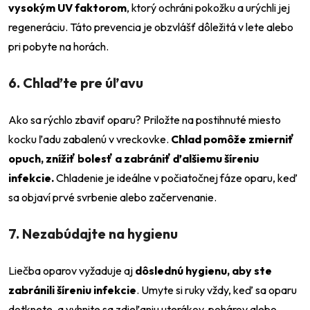
vysokým UV faktorom
, ktorý ochráni pokožku a urýchli jej
regeneráciu. Táto prevencia je obzvlášť dôležitá v lete alebo
pri pobyte na horách.
6. Chlaďte pre úľavu
Ako sa rýchlo zbaviť oparu? Priložte na postihnuté miesto
kocku ľadu zabalenú v vreckovke.
Chlad pomôže zmierniť
opuch, znížiť bolesť a zabrániť ďalšiemu šíreniu
infekcie.
Chladenie je ideálne v počiatočnej fáze oparu, keď
sa objaví prvé svrbenie alebo začervenanie.
7. Nezabúdajte na hygienu
Liečba oparov vyžaduje aj
dôslednú hygienu, aby ste
zabránili šíreniu infekcie
. Umyte si ruky vždy, keď sa oparu
dotknete, a vyhnite sa zdieľaniu uterákov, pohárov alebo