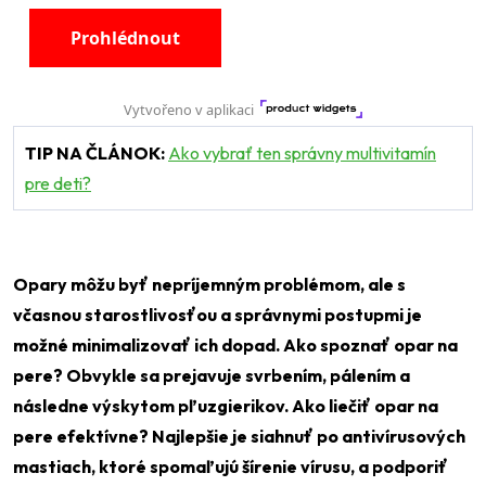
TIP NA ČLÁNOK:
Ako vybrať ten správny multivitamín
pre deti?
Opary môžu byť nepríjemným problémom, ale s
včasnou starostlivosťou a správnymi postupmi je
možné minimalizovať ich dopad. Ako spoznať opar na
pere? Obvykle sa prejavuje svrbením, pálením a
následne výskytom pľuzgierikov. Ako liečiť opar na
pere efektívne? Najlepšie je siahnuť po antivírusových
mastiach, ktoré spomaľujú šírenie vírusu, a podporiť