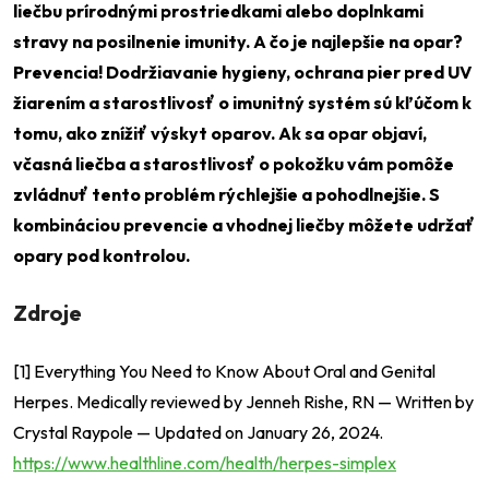
liečbu prírodnými prostriedkami alebo doplnkami
stravy na posilnenie imunity. A čo je najlepšie na opar?
Prevencia! Dodržiavanie hygieny, ochrana pier pred UV
žiarením a starostlivosť o imunitný systém sú kľúčom k
tomu, ako znížiť výskyt oparov. Ak sa opar objaví,
včasná liečba a starostlivosť o pokožku vám pomôže
zvládnuť tento problém rýchlejšie a pohodlnejšie. S
kombináciou prevencie a vhodnej liečby môžete udržať
opary pod kontrolou.
Zdroje
[1] Everything You Need to Know About Oral and Genital
Herpes. Medically reviewed by Jenneh Rishe, RN — Written by
Crystal Raypole — Updated on January 26, 2024.
https://www.healthline.com/health/herpes-simplex