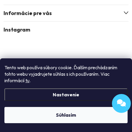
Informácie pre vás
Instagram
Tento web používa súbory cookie. Ďalším prechádzaním
tohto webu vyjadrujete súhlas s ich používaním. Viac
informácií
tu
.
Nastavenie
Sledovať na Instagrame
Súhlasím
Copyright 2026
Enori
. Všetky práva vyhradené.
Upraviť nastavenie