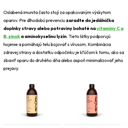
Oslabená imunita často stojí za opakovaným výskytom
oparov. Pre dlhodobú prevenciu
zaradte do jedálnička
doplnky stravy alebo potraviny bohaté na
vitamíny C a
B, zinok
a aminokyselinu lyzín
. Tieto látky podporujú
hojenie a pomáhajú telu bojovať s vírusom. Kombinácia
zdravej stravy a dostatku odpočinku je kľúčom k tomu, ako sa
zbaviť oparu do druhého dňa alebo aspoň minimalizovať jeho
prejavy.