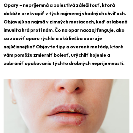
Opary – nepríjemná a bolestivá záležitosť, ktorá
dokáže prekvapiť v tých najmenej vhodných chvíľach.
Objavujú sa najmä v zimných mesiacoch, keď oslabená
imunita hrá proti nám. Čo na opar naozaj funguje, ako
sa zbaviť oparu rýchlo a aká liečba oparu je
najúčinnejšia? Objavte tipy a overené metódy, ktoré
vám pomôžu zmierniť bolesť, urýchliť hojenie a
zabrániť opakovaniu týchto drobných nepríjemností.