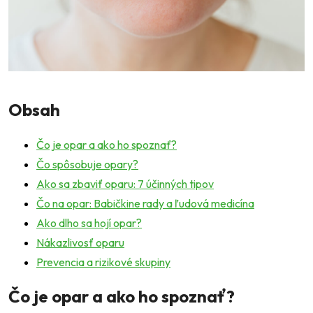
Obsah
Čo je opar a ako ho spoznať?
Čo spôsobuje opary?
Ako sa zbaviť oparu: 7 účinných tipov
Čo na opar: Babičkine rady a ľudová medicína
Ako dlho sa hojí opar?
Nákazlivosť oparu
Prevencia a rizikové skupiny
Čo je opar a ako ho spoznať?