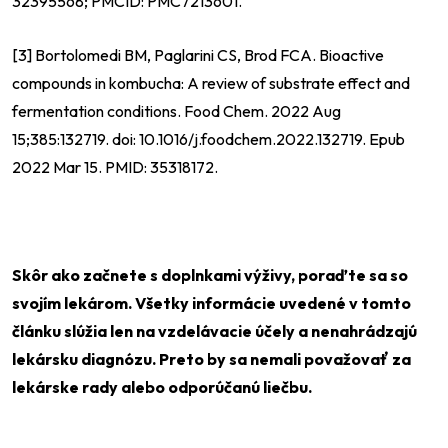
32395568; PMCID: PMC7213601.
[3] Bortolomedi BM, Paglarini CS, Brod FCA. Bioactive
compounds in kombucha: A review of substrate effect and
fermentation conditions. Food Chem. 2022 Aug
15;385:132719. doi: 10.1016/j.foodchem.2022.132719. Epub
2022 Mar 15. PMID: 35318172.
Skôr ako začnete s doplnkami výživy, poraďte sa so
svojím lekárom. Všetky informácie uvedené v tomto
článku slúžia len na vzdelávacie účely a nenahrádzajú
lekársku diagnózu. Preto by sa nemali považovať za
lekárske rady alebo odporúčanú liečbu.