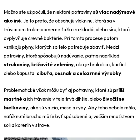
Možno ste už počuli, že niektoré potraviny
sú viac nadýmavé
ako iné
. Je to preto, že obsahujú vlákninu, ktorá sa v
tráviacom trakte pomerne ťažko rozkladá, alebo síru, ktorá
ovplyvňuje črevné baktérie. Pri tomto procese potom
vznikajú plyny, ktorých sa telo potrebuje zbaviť. Medzi
potraviny, ktoré spôsobujú nadúvanie, patria napríklad
strukoviny, krížovité zeleniny
, ako je brokolica, karfiol
alebo kapusta,
cibuľa, cesnak a celozrnné výrobky
.
Problematické však môžu byť aj potraviny, ktoré sú
príliš
mastné
a ich trávenie v tele trvá dlhšie, alebo
živočíšne
bielkoviny
, ako sú vajcia, mäso a ryby. Aby toho nebolo málo,
nafúknuté brucho môže byť spôsobené aj väčším množstvom
soli a korenín v strave.