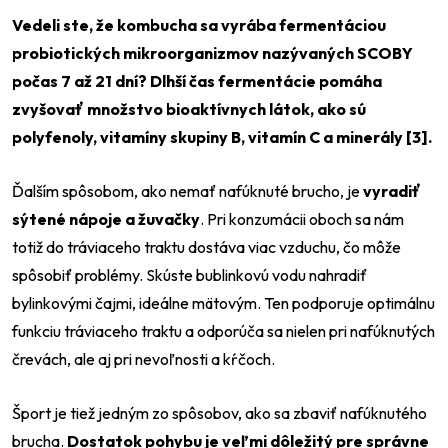
Vedeli ste, že kombucha sa vyrába fermentáciou
probiotických mikroorganizmov nazývaných SCOBY
počas 7 až 21 dní? Dlhší čas fermentácie pomáha
zvyšovať množstvo bioaktívnych látok, ako sú
polyfenoly, vitamíny skupiny B, vitamín C a minerály [3].
Ďalším spôsobom, ako nemať nafúknuté brucho, je
vyradiť
sýtené nápoje a žuvačky
. Pri konzumácii oboch sa nám
totiž do tráviaceho traktu dostáva viac vzduchu, čo môže
spôsobiť problémy. Skúste bublinkovú vodu nahradiť
bylinkovými čajmi, ideálne mätovým. Ten podporuje optimálnu
funkciu tráviaceho traktu a odporúča sa nielen pri nafúknutých
črevách, ale aj pri nevoľnosti a kŕčoch.
Šport je tiež jedným zo spôsobov, ako sa zbaviť nafúknutého
brucha.
Dostatok pohybu je veľmi dôležitý pre správne