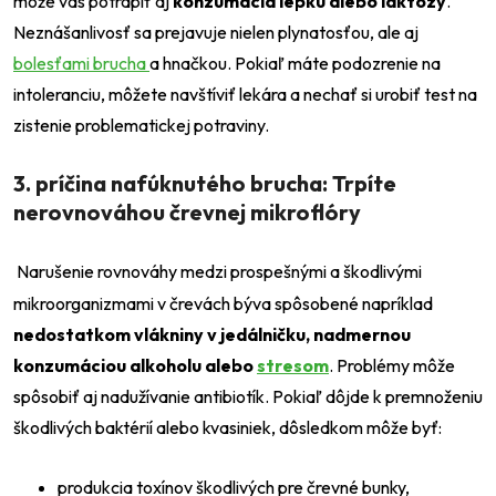
môže vás potrápiť aj
konzumácia lepku alebo laktózy
.
Neznášanlivosť sa prejavuje nielen plynatosťou, ale aj
bolesťami brucha
a hnačkou. Pokiaľ máte podozrenie na
intoleranciu, môžete navštíviť lekára a nechať si urobiť test na
zistenie problematickej potraviny.
3. príčina nafúknutého brucha: Trpíte
nerovnováhou črevnej mikroflóry
Narušenie rovnováhy medzi prospešnými a škodlivými
mikroorganizmami v črevách býva spôsobené napríklad
nedostatkom vlákniny v jedálničku, nadmernou
konzumáciou alkoholu alebo
stresom
. Problémy môže
spôsobiť aj nadužívanie antibiotík. Pokiaľ dôjde k premnoženiu
škodlivých baktérií alebo kvasiniek, dôsledkom môže byť:
produkcia toxínov škodlivých pre črevné bunky,