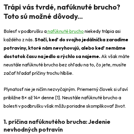
Trápi vás tvrdé, nafúknuté brucho?
Toto sú možné dôvody...
Bolesť v podbrušku a
nafúknuté brucho
niekedy trápia asi
každého z nás.
Stačí, keď do svojho jedálnička zaradíme
potraviny, ktoré nám nevyhovujú, alebo keď nemáme
dostatok času na jedlo a rýchlo sa najeme.
Ak však máte
neustále nafúknuté brucho bez ohľadu na to, čo jete, musíte
začať hľadať príčiny trochu hlbšie.
Plynatosť nie je ničím nezvyčajným. Priemerný človek si uľaví
približne 8× až 14× denne [1]. Neustále nafúknuté brucho a
bolesti v podbrušku však môžu poriadne skomplikovať život.
1. príčina nafúknutého brucha: Jedenie
nevhodných potravín