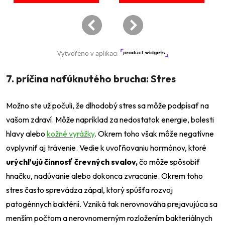
7. príčina nafúknutého brucha: Stres
Možno ste už počuli, že dlhodobý stres sa môže podpísať na
vašom zdraví. Môže napríklad za nedostatok energie, bolesti
hlavy alebo
kožné vyrážky
. Okrem toho však môže negatívne
ovplyvniť aj trávenie. Vedie k uvoľňovaniu hormónov, ktoré
urýchľujú činnosť črevných svalov,
čo môže spôsobiť
hnačku, nadúvanie alebo dokonca zvracanie. Okrem toho
stres často sprevádza zápal, ktorý spúšťa rozvoj
patogénnych baktérií. Vzniká tak nerovnováha prejavujúca sa
menším počtom a nerovnomerným rozložením bakteriálnych