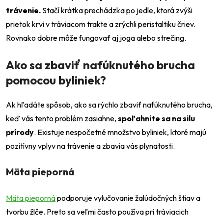
trávenie.
Stačí krátka prechádzka po jedle, ktorá zvýši
prietok krvi v tráviacom trakte a zrýchli peristaltiku čriev.
Rovnako dobre môže fungovať aj joga alebo strečing.
Ako sa zbaviť nafúknutého brucha
pomocou byliniek?
Ak hľadáte spôsob, ako sa rýchlo zbaviť nafúknutého brucha,
Odeslat
keď vás tento problém zasiahne,
spoľahnite sa na silu
Powered by chaterimo
prírody
. Existuje nespočetné množstvo byliniek, ktoré majú
pozitívny vplyv na trávenie a zbavia vás plynatosti.
Mäta pieporná
Mäta pieporná
podporuje vylučovanie žalúdočných štiav a
tvorbu žlče. Preto sa veľmi často používa pri tráviacich