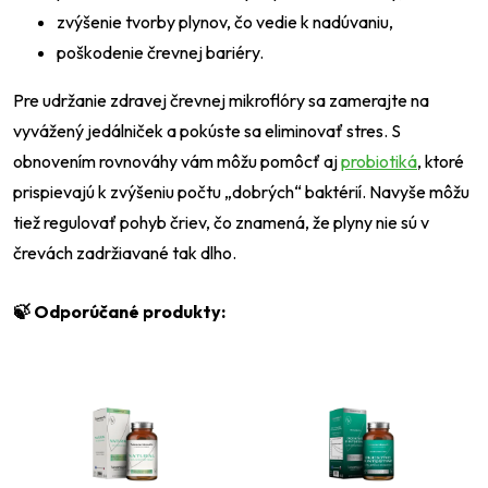
zvýšenie tvorby plynov, čo vedie k nadúvaniu,
poškodenie črevnej bariéry.
Pre udržanie zdravej črevnej mikroflóry sa zamerajte na
vyvážený jedálniček a pokúste sa eliminovať stres. S
obnovením rovnováhy vám môžu pomôcť aj
probiotiká
, ktoré
prispievajú k zvýšeniu počtu „dobrých“ baktérií. Navyše môžu
tiež regulovať pohyb čriev, čo znamená, že plyny nie sú v
črevách zadržiavané tak dlho.
🍃 Odporúčané produkty: