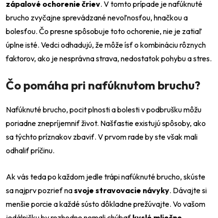
zápalové ochorenie čriev
. V tomto prípade je nafúknuté
brucho zvyčajne sprevádzané nevoľnosťou, hnačkou a
bolesťou. Čo presne spôsobuje toto ochorenie, nie je zatiaľ
úplne isté. Vedci odhadujú, že môže ísť o kombináciu rôznych
faktorov, ako je nesprávna strava, nedostatok pohybu a stres.
Čo pomáha pri nafúknutom bruchu?
Nafúknuté brucho, pocit plnosti a bolesti v podbrušku môžu
poriadne znepríjemniť život. Našťastie existujú spôsoby, ako
sa týchto príznakov zbaviť. V prvom rade by ste však mali
odhaliť príčinu.
Ak vás teda po každom jedle trápi nafúknuté brucho, skúste
sa najprv pozrieť na
svoje stravovacie návyky
. Dávajte si
menšie porcie a každé sústo dôkladne prežúvajte. Vo vašom
jedálničku by rozhodne nemali chýbať
kyslé mliečne