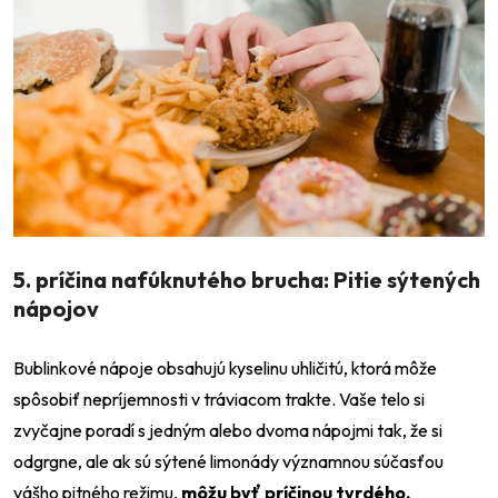
5. príčina nafúknutého brucha: Pitie sýtených
nápojov
Bublinkové nápoje obsahujú kyselinu uhličitú, ktorá môže
spôsobiť nepríjemnosti v tráviacom trakte. Vaše telo si
zvyčajne poradí s jedným alebo dvoma nápojmi tak, že si
odgrgne, ale ak sú sýtené limonády významnou súčasťou
vášho pitného režimu,
môžu byť príčinou tvrdého,