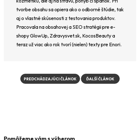
kozmetiku, ale aj na stravu, pohyb či spánok. Pri
tvorbe obsahu sa opiera ako o odborné štúdie, tak
aj o vlastné skúsenosti z testovania produktov.
Pracovala na obsahovej a SEO stratégii pre e-
shopy GlowUp, Zdravysvet.sk, KocosBeauty a
teraz už viac ako rok tvorí (nielen) texty pre Enori.
PREDCHÁDZAJÚCI ČLÁNOK
ĎALŠÍ ČLÁNOK
Z
á
p