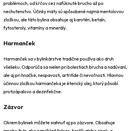
problémoch, od kŕčov cez nafúknuté brucho až po
nechutenstvo. Účinky mäty sú spôsobené najmä mentolovou
zložkou, ale táto bylina obsahuje aj karotén, betaín,
fytosteroly, vitamíny a minerály.
Harmanček
Harmanček sa v bylinkárstve tradične používa ako druh
všelieku. Odporúča sa nielen pri bolestiach brucha a nadúvaní,
ale aj pri hnačke, nespavosti, artritíde či nevoľnosti. Hlavnou
účinnou zložkou harmančeka je éterický olej, ktorý pôsobí
protizápalovo a dezinfekčne.
Zázvor
Okrem byliniek môžete siahnuť aj po zázvore. Obsahuje
mnoho živín, ako napríklad železo, horčík alebo zinok, a