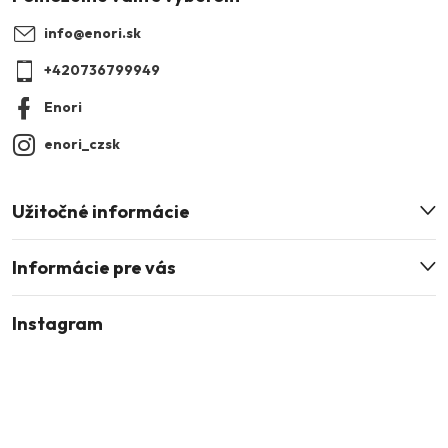
ä
info
@
enori.sk
t
+420736799949
i
Enori
e
enori_czsk
Užitočné informácie
Informácie pre vás
Instagram