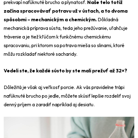
prekvapí nafúknuté brucho a plynatosť.
Naše telo totiž
začína spracovávať potravu už v ústach, a to dvoma
spôsobmi –⁠ mechanickým a chemickým.
Dôkladná
mechanická príprava sústa, teda jeho prežúvanie, uľahčuje
trávenie a je tiež kľúčom k funkčnému chemickému
spracovaniu, pri ktorom sa potrava mieša so slinami, ktoré
môžu rozkladať niektoré sacharidy.
Vedeli ste, že každé sústo by ste mali prežuť až 32×?
Dôležitá je však aj veľkosť porcie. Ak vás pravidelne trápi
nafúknuté brucho po jedle, môžete skúsiť lepšie rozdeliť svoj
denný príjem a zaradiť napríklad aj desiatu.