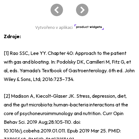
Zdroje:
[1] Rao SSC, Lee YY. Chapter 40: Approach to the patient
with gas and bloating. In: Podolsky DK, Camilleri M, Fitz G, et
al, eds. Yamada’s Textbook of Gastroenterology. 6th ed. John
Wiley & Sons, Ltd; 2016:723–734.
[2] Madison A, Kiecolt-Glaser JK. Stress, depression, diet,
and the gut microbiota: human-bacteria interactions at the
core of psychoneuroimmunology and nutrition. Curr Opin
Behav Sci. 2019 Aug;28:105-110. doi:
10.1016/j.cobeha.2019.01.011. Epub 2019 Mar 25. PMID: