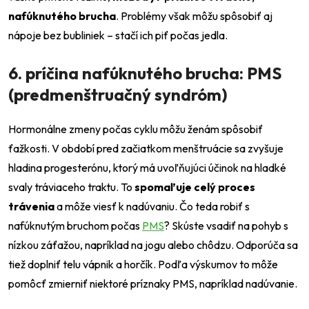
nafúknutého brucha
. Problémy však môžu spôsobiť aj
nápoje bez bubliniek – stačí ich piť počas jedla.
6. príčina nafúknutého brucha: PMS
(predmenštruačný syndróm)
Hormonálne zmeny počas cyklu môžu ženám spôsobiť
ťažkosti. V období pred začiatkom menštruácie sa zvyšuje
hladina progesterónu, ktorý má uvoľňujúci účinok na hladké
svaly tráviaceho traktu. To
spomaľuje celý proces
trávenia
a môže viesť k nadúvaniu. Čo teda robiť s
nafúknutým bruchom počas
PMS
? Skúste vsadiť na pohyb s
nízkou záťažou, napríklad na jogu alebo chôdzu. Odporúča sa
tiež doplniť telu vápnik a horčík. Podľa výskumov to môže
pomôcť zmierniť niektoré príznaky PMS, napríklad nadúvanie.