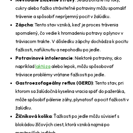
cukry alebo ťažko stráviteľné potraviny môžu spomaliť
trávenie a spôsobiť nepríjemný pocit v žalúdku.
Zápcha
: Tento stav vzniká, keď je proces trávenia
spomalený, čo vedie k hromadeniu potravy a plynov v
tráviacom trakte. V dôsledku zápchy dochádza k pocitu
ťažkosti, nafúknutiu a nepohodliu po jedle.
Potravinové intolerancie
: Niektoré potraviny, ako
napríklad
laktóza
alebo lepok, môžu spôsobovať
tráviace problémy vrátane ťažkosti po jedle.
Gastroezofageálny reflux (GERD)
: Tento stav, pri
ktorom sa žalúdočná kyselina vracia späť do pažeráka,
môže spôsobiť pálenie záhy, plynatosť a pocit ťažkosti v
žalúdku.
Žlčníková kolika
: Ťažkosti po jedle môžu súvisieť s
blokádou žlčových ciest, ktorá vzniká najmä po
mastnejších jedlách.