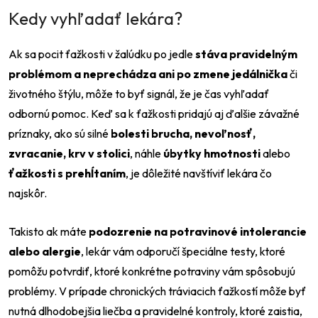
Kedy vyhľadať lekára?
Ak sa pocit ťažkosti v žalúdku po jedle
stáva pravidelným
problémom a neprechádza ani po zmene jedálnička
či
životného štýlu, môže to byť signál, že je čas vyhľadať
odbornú pomoc. Keď sa k ťažkosti pridajú aj ďalšie závažné
príznaky, ako sú silné
bolesti brucha, nevoľnosť,
zvracanie, krv v stolici
, náhle
úbytky hmotnosti
alebo
ťažkosti s prehĺtaním
, je dôležité navštíviť lekára čo
najskôr.
Takisto ak máte
podozrenie na potravinové intolerancie
alebo alergie
, lekár vám odporučí špeciálne testy, ktoré
pomôžu potvrdiť, ktoré konkrétne potraviny vám spôsobujú
problémy. V prípade chronických tráviacich ťažkostí môže byť
nutná dlhodobejšia liečba a pravidelné kontroly, ktoré zaistia,