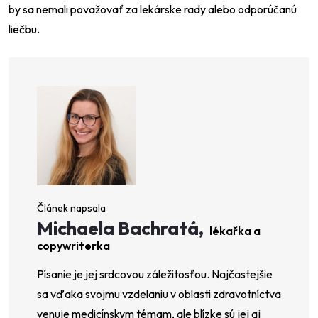
by sa nemali považovať za lekárske rady alebo odporúčanú
liečbu.
Michaela Bachratá,
lékařka a
copywriterka
Písanie je jej srdcovou záležitosťou. Najčastejšie
sa vďaka svojmu vzdelaniu v oblasti zdravotníctva
venuje medicínskym témam, ale blízke sú jej aj