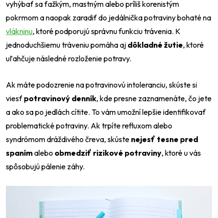
vyhýbať sa ťažkým, mastným alebo príliš korenistým
pokrmom a naopak zaradiť do jedálnička potraviny bohaté na
vlákninu
, ktoré podporujú správnu funkciu trávenia. K
jednoduchšiemu tráveniu pomáha aj
dôkladné žutie
, ktoré
uľahčuje následné rozloženie potravy.
Ak máte podozrenie na potravinovú intoleranciu, skúste si
viesť
potravinový denník
, kde presne zaznamenáte, čo jete
a ako sa po jedlách cítite. To vám umožní lepšie identifikovať
problematické potraviny. Ak trpíte refluxom alebo
syndrómom dráždivého čreva, skúste
nejesť tesne pred
spaním
alebo
obmedziť rizikové potraviny
, ktoré u vás
spôsobujú pálenie záhy.