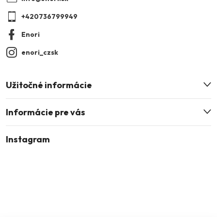
t
+420736799949
i
Enori
e
enori_czsk
Užitočné informácie
Informácie pre vás
Instagram