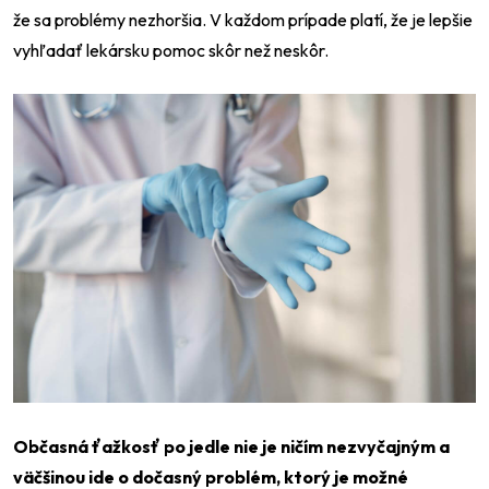
že sa problémy nezhoršia. V každom prípade platí, že je lepšie
vyhľadať lekársku pomoc skôr než neskôr.
Občasná ťažkosť po jedle nie je ničím nezvyčajným a
väčšinou ide o dočasný problém, ktorý je možné