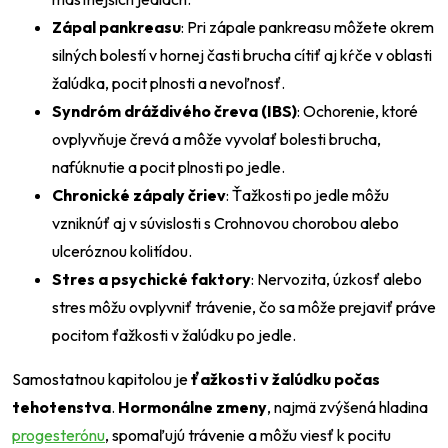
Zápal pankreasu
: Pri zápale pankreasu môžete okrem
silných bolestí v hornej časti brucha cítiť aj kŕče v oblasti
žalúdka, pocit plnosti a nevoľnosť.
Syndróm dráždivého čreva (IBS)
: Ochorenie, ktoré
ovplyvňuje črevá a môže vyvolať bolesti brucha,
nafúknutie a pocit plnosti po jedle.
Chronické zápaly čriev
: Ťažkosti po jedle môžu
vzniknúť aj v súvislosti s Crohnovou chorobou alebo
ulceróznou kolitídou.
Stres a psychické faktory
: Nervozita, úzkosť alebo
stres môžu ovplyvniť trávenie, čo sa môže prejaviť práve
pocitom ťažkosti v žalúdku po jedle.
Samostatnou kapitolou je
ťažkosti v žalúdku počas
tehotenstva
.
Hormonálne zmeny
, najmä zvýšená hladina
progesterónu
, spomaľujú trávenie a môžu viesť k pocitu