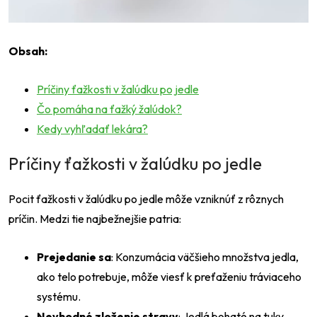
Obsah:
Príčiny ťažkosti v žalúdku po jedle
Čo pomáha na ťažký žalúdok?
Kedy vyhľadať lekára?
Príčiny ťažkosti v žalúdku po jedle
Pocit ťažkosti v žalúdku po jedle môže vzniknúť z rôznych
príčin. Medzi tie najbežnejšie patria:
Prejedanie sa
: Konzumácia väčšieho množstva jedla,
ako telo potrebuje, môže viesť k preťaženiu tráviaceho
systému.
Nevhodné zloženie stravy
: Jedlá bohaté na tuky,