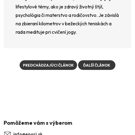
lifestylové témy, ako je zdravý životný štýl,
psychológia či materstvo a rodičovstvo. Je závislá
na zbieraní kilometrov v bežeckých teniskách a
rada medituje pri cvičení jogy.
PREDCHÁDZAJÚCI ČLÁNOK
ĎALŠÍ ČLÁNOK
Z
á
p
ä
info
@
enori.sk