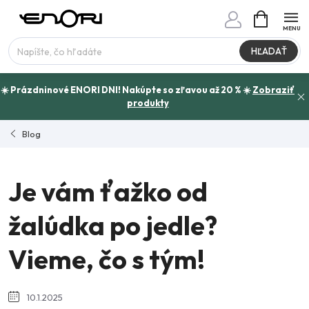
Prejsť
NÁKUPN
www.enori.cz - Chat
KOŠÍK
na
Máte otázku?
obsah
HĽADAŤ
☀️ Prázdninové ENORI DNI! Nakúpte so zľavou až 20 % ☀️
Zobraziť
produkty
Blog
Je vám ťažko od
žalúdka po jedle?
Vieme, čo s tým!
10.1.2025