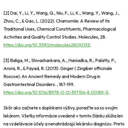
[2] Dai, Y., Li, Y., Wang, Q., Niu, F., Li, K., Wang, Y., Wang, J.,
Zhou, C., & Gao, L. (2022). Chamomile: A Review of Its
Traditional Uses, Chemical Constituents, Pharmacological
Activities and Quality Control Studies. Molecules, 28.
https://doi.org/10.3390/molecules28010133
.
[3] Baliga, M., Shivashankara, A., Haniadka, R., Palatty, P.,
Arora, R., & Fayad, R. (2013). Ginger ( Zingiber officinale
Roscoe): An Ancient Remedy and Modern Drug in
Gastrointestinal Disorders. , 187-199.
https://doi.org/10.1016/B978-0-12-397154-8.00189-5
.
Skôr ako začnete s doplnkami výživy, poraďte sa so svojím
lekárom. Všetky informácie uvedené v tomto článku slúžia len
na vzdelávacie účely a nenahrádzajú lekársku diagnózu. Preto