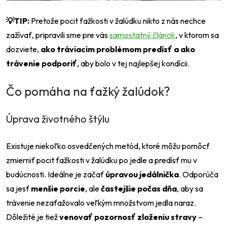
💡TIP:
Pretože pocit ťažkosti v žalúdku nikto z nás nechce
zažívať, pripravili sme pre vás
samostatný článok
, v ktorom sa
dozviete,
ako tráviacim problémom predísť a ako
trávenie podporiť
, aby bolo v tej najlepšej kondícii.
Čo pomáha na ťažký žalúdok?
Úprava životného štýlu
Existuje niekoľko osvedčených metód, ktoré môžu pomôcť
zmierniť pocit ťažkosti v žalúdku po jedle a predísť mu v
budúcnosti. Ideálne je začať
úpravou jedálnička
. Odporúča
sa jesť
menšie porcie
, ale
častejšie počas dňa
, aby sa
trávenie nezaťažovalo veľkým množstvom jedla naraz.
Dôležité je tiež
venovať pozornosť zloženiu stravy
–