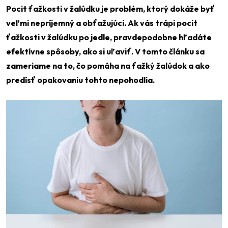
Pocit ťažkosti v žalúdku je problém, ktorý dokáže byť
veľmi nepríjemný a obťažujúci. Ak vás trápi pocit
ťažkosti v žalúdku po jedle, pravdepodobne hľadáte
efektívne spôsoby, ako si uľaviť. V tomto článku sa
zameriame na to, čo pomáha na ťažký žalúdok a ako
predísť opakovaniu tohto nepohodlia.