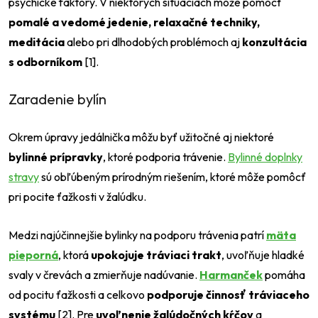
psychické faktory. V niektorých situáciách môže pomôcť
pomalé a vedomé jedenie, relaxačné techniky,
meditácia
alebo pri dlhodobých problémoch aj
konzultácia
s odborníkom
[1].
Zaradenie bylín
Okrem úpravy jedálnička môžu byť užitočné aj niektoré
bylinné prípravky
, ktoré podporia trávenie.
Bylinné doplnky
stravy
sú obľúbeným prírodným riešením, ktoré môže pomôcť
pri pocite ťažkosti v žalúdku.
Medzi najúčinnejšie bylinky na podporu trávenia patrí
mäta
pieporná
, ktorá
upokojuje tráviaci trakt
, uvoľňuje hladké
svaly v črevách a zmierňuje nadúvanie.
Harmanček
pomáha
od pocitu ťažkosti a celkovo
podporuje činnosť tráviaceho
systému
[2]. Pre
uvoľnenie žalúdočných kŕčov
a