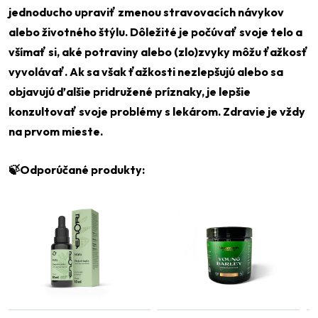
jednoducho upraviť zmenou stravovacích návykov
alebo životného štýlu. Dôležité je počúvať svoje telo a
všímať si, aké potraviny alebo (zlo)zvyky môžu ťažkosť
vyvolávať. Ak sa však ťažkosti nezlepšujú alebo sa
Odeslat
objavujú ďalšie pridružené príznaky, je lepšie
Powered by chaterimo
konzultovať svoje problémy s lekárom. Zdravie je vždy
na prvom mieste.
🍃Odporúčané produkty: