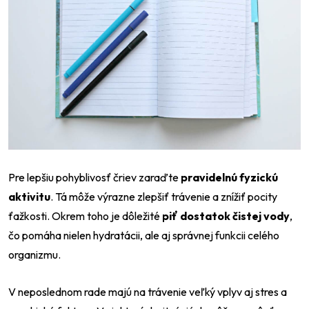
Pre lepšiu pohyblivosť čriev zaraďte
pravidelnú fyzickú
aktivitu
. Tá môže výrazne zlepšiť trávenie a znížiť pocity
ťažkosti. Okrem toho je dôležité
piť dostatok čistej vody
,
čo pomáha nielen hydratácii, ale aj správnej funkcii celého
organizmu.
V neposlednom rade majú na trávenie veľký vplyv aj stres a