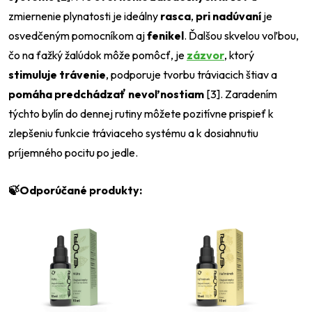
zmiernenie plynatosti je ideálny
rasca
,
pri nadúvaní
je
osvedčeným pomocníkom aj
fenikel
. Ďalšou skvelou voľbou,
čo na ťažký žalúdok môže pomôcť, je
zázvor
, ktorý
stimuluje trávenie
, podporuje tvorbu tráviacich štiav a
pomáha predchádzať nevoľnostiam
[3]. Zaradením
týchto bylín do dennej rutiny môžete pozitívne prispieť k
zlepšeniu funkcie tráviaceho systému a k dosiahnutiu
príjemného pocitu po jedle.
🍃Odporúčané produkty: