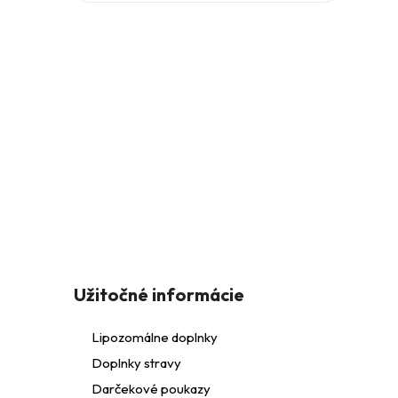
l
Z
á
Užitočné informácie
p
Lipozomálne doplnky
i
Doplnky stravy
ä
Darčekové poukazy