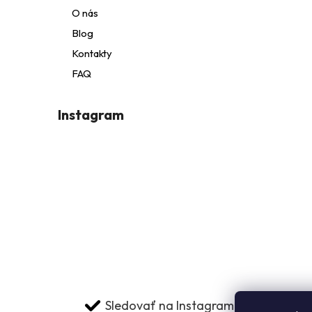
t
O nás
Blog
i
Kontakty
FAQ
e
Instagram
i
Sledovať na Instagrame