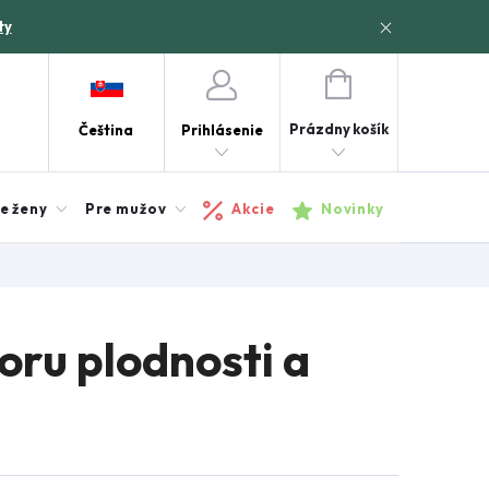
ty
NÁKUPNÝ
KOŠÍK
Prázdny košík
Čeština
Prihlásenie
e ženy
Pre mužov
Akcie
Novinky
oru plodnosti a