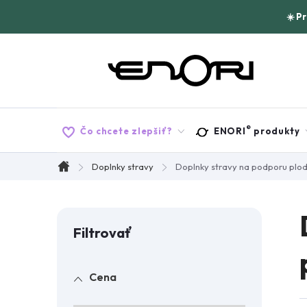
Prejsť
☀️ P
na
obsah
®
Čo chcete zlepšiť?
ENORI
produkty
Doplnky stravy
Doplnky stravy na podporu plod
Domov
B
o
Cena
č