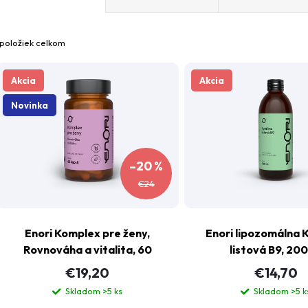
a
položiek celkom
d
V
www.
Akcia
Akcia
e
Máte ot
ý
Novinka
n
p
–20 %
€24
e
s
p
Enori Komplex pre ženy,
Enori lipozomálna 
p
Rovnováha a vitalita, 60
listová B9, 200
r
kapsúl
€19,20
€14,70
r
o
Skladom
>5 ks
Skladom
>5 k