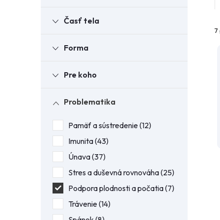
Časť tela
7
Forma
Pre koho
Problematika
i
i
Pamäť a sústredenie
12
Imunita
43
Únava
37
Stres a duševná rovnováha
25
Podpora plodnosti a počatia
7
Trávenie
14
Spánok
8