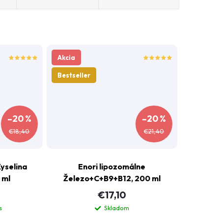
enori.cz - Chat
Akcia
ázku?
Bestseller
–20 %
–20 %
€18,40
€21,40
Kyselina
Enori lipozomálne
 ml
Železo+C+B9+B12, 200 ml
€17,10
s
Skladom