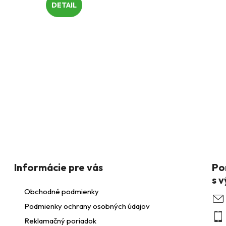
DETAIL
O
v
á
d
a
Informácie pre vás
c
Obchodné podmienky
Podmienky ochrany osobných údajov
Reklamačný poriadok