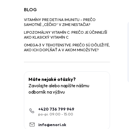
BLOG
VITAMÍNY PRE DETI NA IMUNITU – PREČO
SAMOTNÉ „CÉČKO“ V ZIME NESTAČIA?
LIPOZOMÁLNY VITAMÍN C: PREČO JE ÚČINNEJŠÍ
AKO KLASICKÝ VITAMÍN C
OMEGA-3 V TEHOTENSTVE: PREČO SÚ DÔLEŽITÉ,
AKO ICH DOPĹŇAŤ A V AKOM MNOŽSTVE?
Máte nejaké otázky?
Zavolajte alebo napíšte nášmu
odborník na výživu
+420 736 799 949
info
@
enori.sk