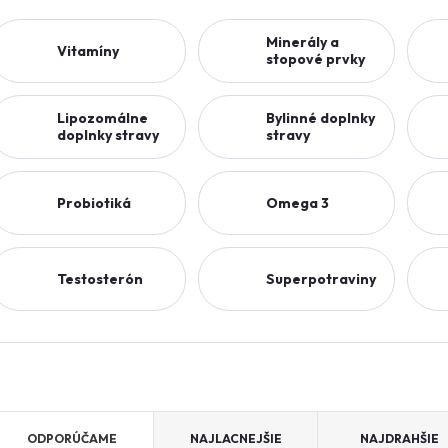
Minerály a
Vitamíny
stopové prvky
Lipozomálne
Bylinné doplnky
doplnky stravy
stravy
Probiotiká
Omega 3
Testosterón
Superpotraviny
R
ODPORÚČAME
NAJLACNEJŠIE
NAJDRAHŠIE