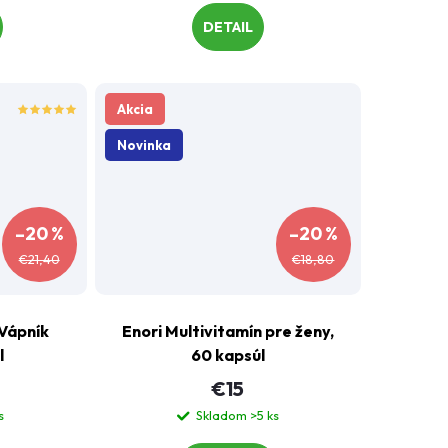
DETAIL
Akcia
Novinka
–20 %
–20 %
€21,40
€18,80
 Vápník
Enori Multivitamín pre ženy,
l
60 kapsúl
€15
s
Skladom
>5 ks