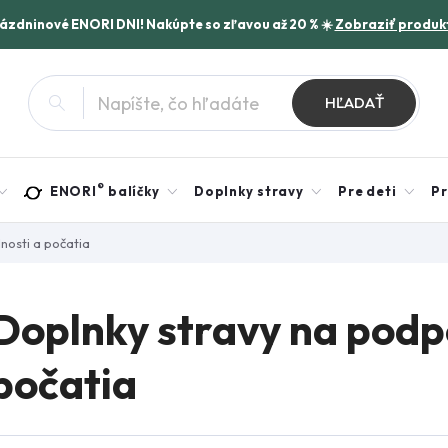
rázdninové ENORI DNI! Nakúpte so zľavou až 20 % ☀️
Zobraziť produk
HĽADAŤ
®
ENORI
balíčky
Doplnky stravy
Pre deti
Pr
nosti a počatia
Doplnky stravy na podp
počatia