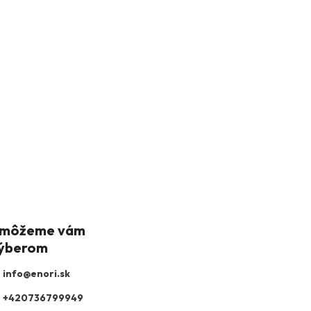
info
@
enori.sk
+420736799949