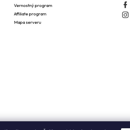
e
Vernostný program
p
Affiliate program
Mapa serveru
r
v
k
y
v
ý
p
s