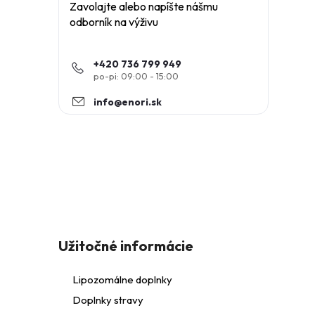
Zavolajte alebo napíšte nášmu
odborník na výživu
+420 736 799 949
info
@
enori.sk
l
Z
á
Užitočné informácie
p
Lipozomálne doplnky
i
Doplnky stravy
ä