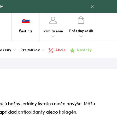
ty
NÁKUPNÝ
KOŠÍK
Prázdny košík
Čeština
Prihlásenie
e ženy
Pre mužov
Akcie
Novinky
jú bežný jedálny lístok o niečo navyše. Môžu
napríklad
antioxidanty
alebo
kolagén
.