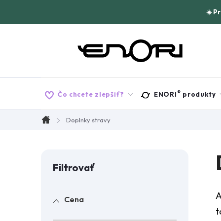
Prejsť
☀️ P
na
obsah
®
Čo chcete zlepšiť?
ENORI
produkty
Doplnky stravy
Domov
B
o
A
Cena
č
t