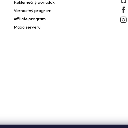
Reklamačný poriadok
e
Vernostný program
p
Affiliate program
Mapa serveru
r
v
k
y
v
ý
p
s