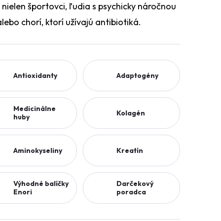
ielen športovci, ľudia s psychicky náročnou
alebo chorí, ktorí užívajú antibiotiká.
Antioxidanty
Adaptogény
Medicinálne
Kolagén
huby
Aminokyseliny
Kreatín
Výhodné balíčky
Darčekový
Enori
poradca
enori.cz - Chat