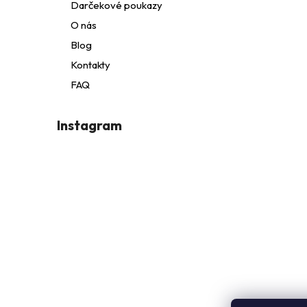
Darčekové poukazy
t
O nás
Blog
i
Kontakty
FAQ
e
Instagram
i