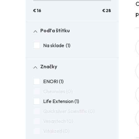
O
n
€
16
€
28
p
ý
Podľa štítku
p
Na sklade
1
a
n
Značky
ENORI
1
e
Chewwies
0
l
Life Extension
1
Quicksilver Scientific
0
Vesantech
0
Vitalized
0