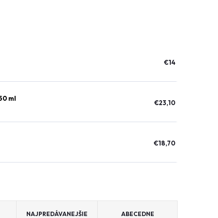
ázku?
€14
50 ml
€23,10
€18,70
NAJPREDÁVANEJŠIE
ABECEDNE