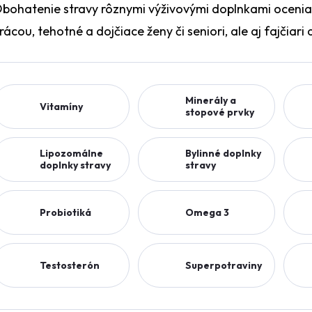
bohatenie stravy rôznymi výživovými doplnkami ocenia n
rácou, tehotné a dojčiace ženy či seniori, ale aj fajčiari 
Minerály a
Vitamíny
stopové prvky
Lipozomálne
Bylinné doplnky
doplnky stravy
stravy
Probiotiká
Omega 3
Testosterón
Superpotraviny
www.