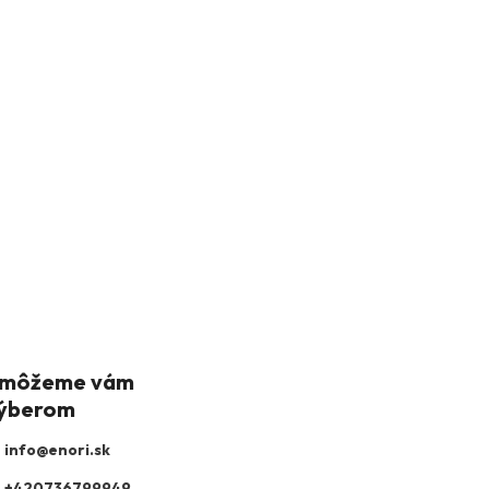
info
@
enori.sk
+420736799949