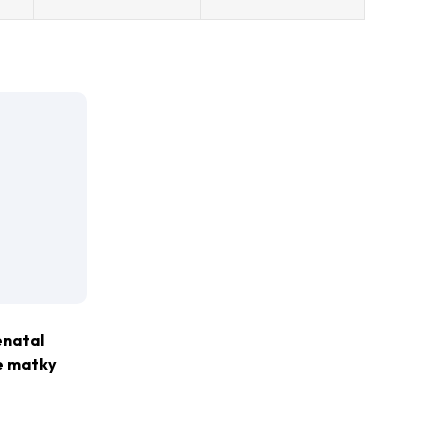
enatal
e matky
ftgel