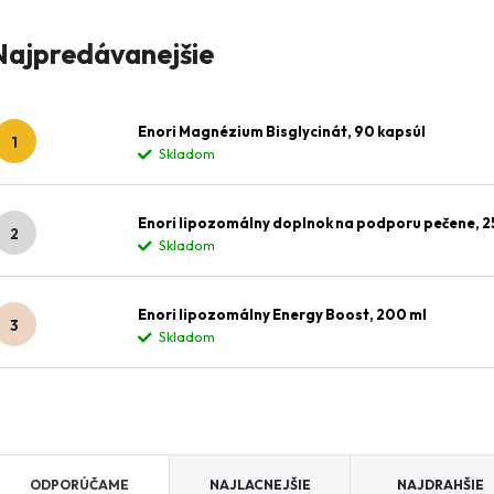
Máte ot
Najpredávanejšie
Enori Magnézium Bisglycinát, 90 kapsúl
Skladom
Enori lipozomálny doplnok na podporu pečene, 2
Skladom
Enori lipozomálny Energy Boost, 200 ml
Skladom
R
ODPORÚČAME
NAJLACNEJŠIE
NAJDRAHŠIE