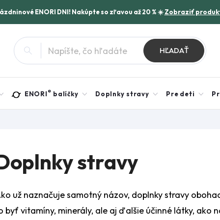
rázdninové ENORI DNI! Nakúpte so zľavou až 20 % ☀️
Zobraziť produk
HĽADAŤ
®
ENORI
balíčky
Doplnky stravy
Pre deti
Pr
Doplnky stravy
ko už naznačuje samotný názov, doplnky stravy obohacu
o byť vitamíny, minerály, ale aj ďalšie účinné látky, ako 