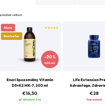
a
položiek celkom
d
V
Akcia
e
ý
Bestseller
n
p
–20 %
€20,40
e
s
p
Enori lipozomálny Vitamín
Life Extension Pr
p
D3+K2 MK-7, 200 ml
Advantage, Zdravi
r
a dieťaťa, 120 so
€16,30
€28
r
kapsúl
o
Skladom
3 ks
Vypredané