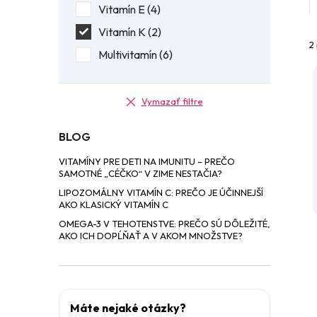
Vitamín E
4
Vitamín K
2
2
Multivitamín
6
Vymazať filtre
BLOG
i
VITAMÍNY PRE DETI NA IMUNITU – PREČO
i
SAMOTNÉ „CÉČKO“ V ZIME NESTAČIA?
LIPOZOMÁLNY VITAMÍN C: PREČO JE ÚČINNEJŠÍ
AKO KLASICKÝ VITAMÍN C
OMEGA-3 V TEHOTENSTVE: PREČO SÚ DÔLEŽITÉ,
AKO ICH DOPĹŇAŤ A V AKOM MNOŽSTVE?
Máte nejaké otázky?