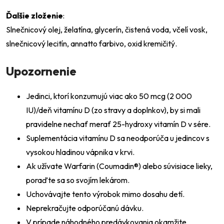
Ďalšie zloženie
:
Slnečnicový olej, želatína, glycerín, čistená voda, včelí vosk,
slnečnicový lecitín, annatto farbivo, oxid kremičitý.
Upozornenie
Jedinci, ktorí konzumujú viac ako 50 mcg (2 000
IU)/deň vitamínu D (zo stravy a doplnkov), by si mali
pravidelne nechať merať 25-hydroxy vitamín D v sére.
Suplementácia vitamínu D sa neodporúča u jedincov s
vysokou hladinou vápnika v krvi.
Ak užívate Warfarin (Coumadin®) alebo súvisiace lieky,
poraďte sa so svojím lekárom.
Uchovávajte tento výrobok mimo dosahu detí.
Neprekračujte odporúčanú dávku.
V prípade náhodného predávkovania okamžite