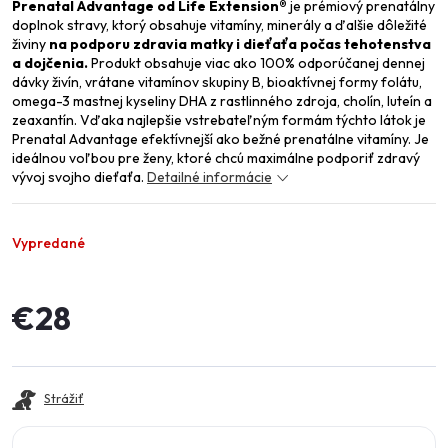
Prenatal Advantage od Life Extension®
je prémiový prenatálny
doplnok stravy, ktorý obsahuje vitamíny, minerály a ďalšie dôležité
živiny
na podporu zdravia matky i dieťaťa počas tehotenstva
a dojčenia.
Produkt obsahuje viac ako 100% odporúčanej dennej
dávky živín, vrátane vitamínov skupiny B, bioaktívnej formy folátu,
omega-3 mastnej kyseliny DHA z rastlinného zdroja, cholín, luteín a
zeaxantín. Vďaka najlepšie vstrebateľným formám týchto látok je
Prenatal Advantage efektívnejší ako bežné prenatálne vitamíny. Je
ideálnou voľbou pre ženy, ktoré chcú maximálne podporiť zdravý
vývoj svojho dieťaťa.
Detailné informácie
Vypredané
€28
Jednotková
cena:
Strážiť