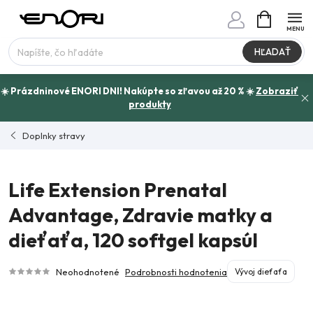
Prejsť
NÁKUPN
www.enori.cz - Chat
KOŠÍK
na
Máte otázku?
obsah
HĽADAŤ
☀️ Prázdninové ENORI DNI! Nakúpte so zľavou až 20 % ☀️
Zobraziť
produkty
Doplnky stravy
Life Extension Prenatal
Advantage, Zdravie matky a
dieťaťa, 120 softgel kapsúl
Neohodnotené
Podrobnosti hodnotenia
Vývoj dieťaťa