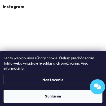
Instagram
Tento web používa súbory cookie. Ďalším prechádzaním
tohto webu vyjadrujete súhlas s ich používaním. Viac
Sledovať na Instagrame
informácií
tu
.
Nastavenie
Copyright 2026
Enori
. Všetky práva vyhradené.
Upraviť nastavenie
cookies
Súhlasím
Vytvoril Shoptet