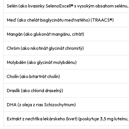
Selén (ako kvasinky SelenoExcell® s vysokým obsahom selénu, 
Meď (ako chelát bisglycinátu meďnatého) (TRAACS®)
Mangán (ako glukonát mangánu, citrát)
Chróm (ako nikotinát glycinát chromitý)
Molybdén (ako glycinát molybdénu)
Cholín (ako bitartrát cholín)
Odeslat
Draslík (ako chlorid draselný)
Powered by chaterimo
DHA (z oleja z rias Schizochytrium)
Extrakt z nechtíka lekárskeho (kvet) (poskytuje 3,5 mg luteín