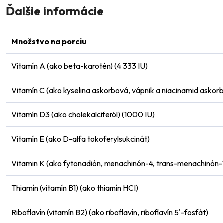
Ďalšie informácie
Množstvo na porciu
Vitamín A (ako beta-karotén) (4 333 IU)
Vitamín C (ako kyselina askorbová, vápnik a niacinamid askor
Vitamín D3 (ako cholekalciferól) (1000 IU)
Vitamín E (ako D-alfa tokoferylsukcinát)
Vitamin K (ako fytonadión, menachinón-4, trans-menachinón-
Thiamín (vitamín B1) (ako thiamín HCI)
Riboflavín (vitamín B2) (ako riboflavín, riboflavín 5'-fosfát)