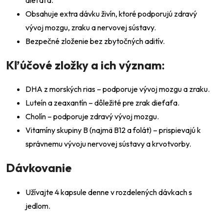
Obsahuje extra dávku živín, ktoré podporujú zdravý
vývoj mozgu, zraku a nervovej sústavy.
Bezpečné zloženie bez zbytočných aditív.
Kľúčové zložky a ich význam:
DHA z morských rias – podporuje vývoj mozgu a zraku.
Luteín a zeaxantín – dôležité pre zrak dieťaťa.
Cholín – podporuje zdravý vývoj mozgu.
Vitamíny skupiny B (najmä B12 a folát) – prispievajú k
správnemu vývoju nervovej sústavy a krvotvorby.
Dávkovanie
Užívajte 4 kapsule denne v rozdelených dávkach s
jedlom.