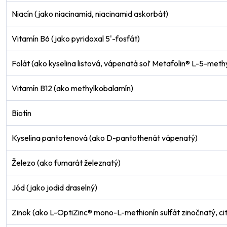
Niacín (jako niacinamid, niacinamid askorbát)
Vitamín B6 (jako pyridoxal 5'-fosfát)
Folát (ako kyselina listová, vápenatá soľ Metafolin® L-5-meth
Vitamín B12 (ako methylkobalamín)
Biotín
Kyselina pantotenová (ako D-pantothenát vápenatý)
Železo (ako fumarát železnatý)
Jód (jako jodid draselný)
Zinok (ako L-OptiZinc® mono-L-methionín sulfát zinočnatý, cit