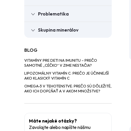
Problematika
Skupina minerálov
i
i
BLOG
VITAMÍNY PRE DETI NA IMUNITU – PREČO
SAMOTNÉ „CÉČKO“ V ZIME NESTAČIA?
LIPOZOMÁLNY VITAMÍN C: PREČO JE ÚČINNEJŠÍ
AKO KLASICKÝ VITAMÍN C
OMEGA-3 V TEHOTENSTVE: PREČO SÚ DÔLEŽITÉ,
AKO ICH DOPĹŇAŤ A V AKOM MNOŽSTVE?
Máte nejaké otázky?
Zavolajte alebo napíšte nášmu