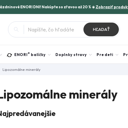
rázdninové ENORI DNI! Nakúpte so zľavou až 20 % ☀️
Zobraziť produk
HĽADAŤ
®
ENORI
balíčky
Doplnky stravy
Pre deti
Pr
Lipozomálne minerály
Lipozomálne minerály
Najpredávanejšie