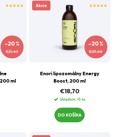
Akcia
enori.cz - Chat
ázku?
–20 %
–20 %
€21,40
€23,40
lne
Enori lipozomálny Energy
 200 ml
Boost, 200 ml
€18,70
Skladom
>5 ks
DO KOŠÍKA