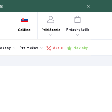
ty
NÁKUPNÝ
KOŠÍK
Prázdny košík
Čeština
Prihlásenie
e ženy
Pre mužov
Akcie
Novinky