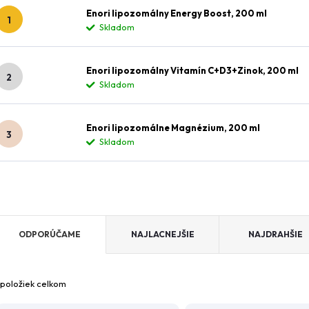
Enori lipozomálny Energy Boost, 200 ml
Skladom
Enori lipozomálny Vitamín C+D3+Zinok, 200 ml
Skladom
Enori lipozomálne Magnézium, 200 ml
Skladom
R
ODPORÚČAME
NAJLACNEJŠIE
NAJDRAHŠIE
a
položiek celkom
d