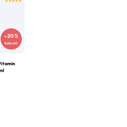
–20 %
€20,40
Vitamín
ml