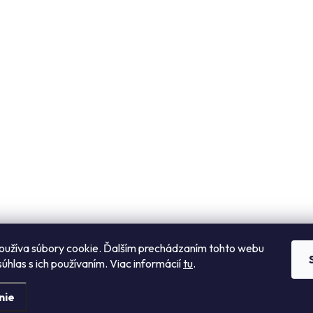
v
k
y
v
ý
p
s
u
oužíva súbory cookie. Ďalším prechádzaním tohto webu
súhlas s ich používaním. Viac informácií
tu
.
avenie cookies
nie