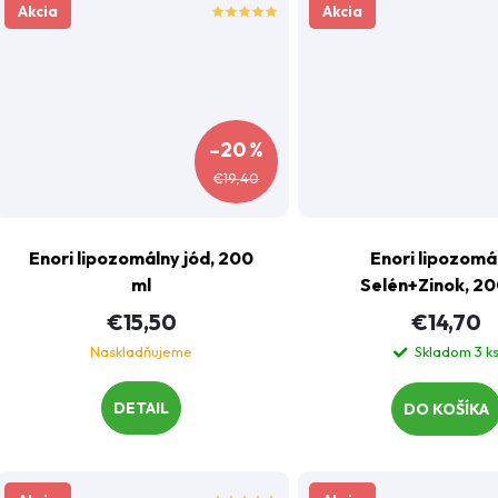
u
Akcia
Akcia
k
k
t
t
o
–20 %
o
€19,40
v
v
Enori lipozomálny jód, 200
Enori lipozomá
ml
Selén+Zinok, 20
€15,50
€14,70
Naskladňujeme
Skladom
3 k
DETAIL
DO KOŠÍKA