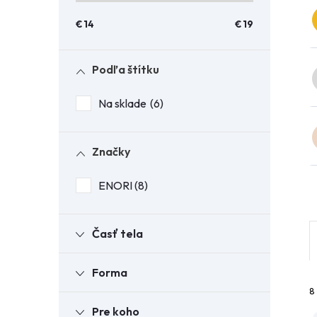
n
€
14
€
19
ý
Podľa štítku
p
Na sklade
6
a
n
Značky
ENORI
8
e
l
Časť tela
Forma
8
Pre koho