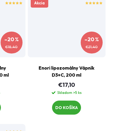
Akcia
–20 %
–20 %
€18,40
€21,40
lny
Enori lipozomálny Vápník
0 ml
D3+C, 200 ml
€17,10
s
Skladom
>5 ks
DO KOŠÍKA