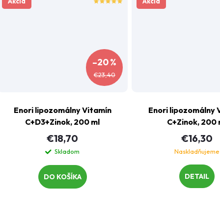
Akcia
Akcia
–20 %
€23,40
Enori lipozomálny Vitamín
Enori lipozomálny 
C+D3+Zinok, 200 ml
C+Zinok, 200 
€18,70
€16,30
Skladom
Naskladňujeme
DETAIL
DO KOŠÍKA