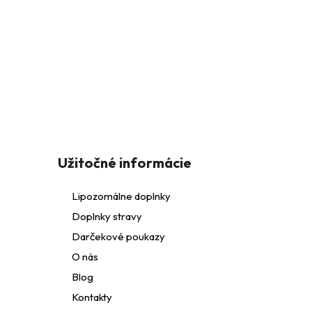
l
Z
á
Užitočné informácie
p
Lipozomálne doplnky
i
Doplnky stravy
ä
Darčekové poukazy
t
O nás
Blog
i
Kontakty