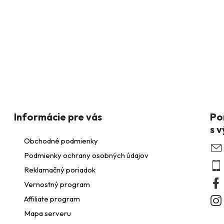
O
v
á
d
a
Informácie pre vás
c
Obchodné podmienky
Podmienky ochrany osobných údajov
Reklamačný poriadok
e
Vernostný program
p
Affiliate program
Mapa serveru
r