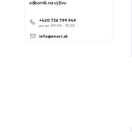
odborník na výživu
+420 736 799 949
info
@
enori.sk