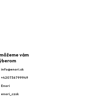
info
@
enori.sk
+420736799949
Enori
enori_czsk