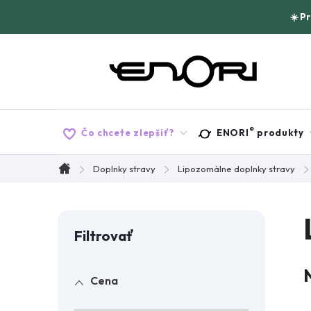
Prejsť
☀️ P
na
obsah
®
Čo chcete zlepšiť?
ENORI
produkty
Doplnky stravy
Lipozomálne doplnky stravy
Domov
B
o
Cena
č