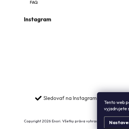
FAQ
e
Instagram
i
Sledovať na Instagrame
Tento web p
vyjadrujete 
Copyright 2026
Enori
. Všetky práva vyhradené.
Upraviť nast
Nastave