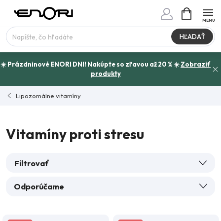
Prejsť
NÁKUPN
www.enori.cz - Chat
KOŠÍK
na
Máte otázku?
obsah
HĽADAŤ
☀️ Prázdninové ENORI DNI! Nakúpte so zľavou až 20 % ☀️
Zobraziť
produkty
Lipozomálne vitamíny
Vitamíny proti stresu
Filtrovať
R
Odporúčame
a
Najlacnejšie
d
V