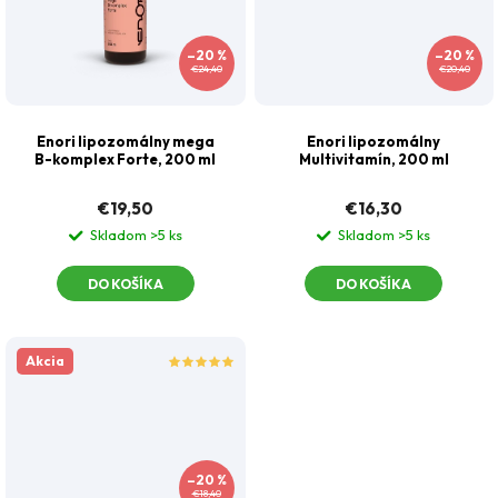
–20 %
–20 %
€24,40
€20,40
Enori lipozomálny mega
Enori lipozomálny
B-komplex Forte, 200 ml
Multivitamín, 200 ml
€19,50
€16,30
Skladom
>5 ks
Skladom
>5 ks
DO KOŠÍKA
DO KOŠÍKA
Akcia
–20 %
€18,40