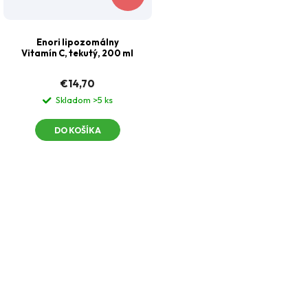
Enori lipozomálny
Vitamín C, tekutý, 200 ml
€14,70
Skladom
>5 ks
DO KOŠÍKA
O
v
l
á
Odeslat
d
Z
a
Powered by chaterimo
á
c