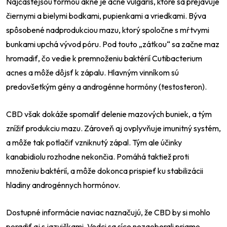
Najčastejšou formou akné je acne vulgaris, ktoré sa prejavuje
čiernymi a bielymi bodkami, pupienkami a vriedkami. Býva
spôsobené nadprodukciou mazu, ktorý spoločne s mŕtvymi
bunkami upchá vývod póru. Pod touto „zátkou“ sa začne maz
hromadiť, čo vedie k premnoženiu baktérií Cutibacterium
acnes a môže dôjsť k zápalu. Hlavným vinníkom sú
predovšetkým gény a androgénne hormóny (testosteron).
CBD však dokáže spomaliť delenie mazových buniek, a tým
znížiť produkciu mazu. Zároveň aj ovplyvňuje imunitný systém,
a môže tak potlačiť vzniknutý zápal. Tým ale účinky
kanabidiolu rozhodne nekončia. Pomáhá taktiež proti
množeniu baktérií, a môže dokonca prispieť ku stabilizácii
hladiny androgénnych hormónov.
Dostupné informácie naviac naznačujú, že CBD by si mohlo
poradiť aj s jazvičkami. Vedci sa síce nezaoberali priamo