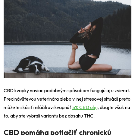
CBD kvapky naviac podobným spôsobom fungujú aj u zvierat.
Pred návštevou veterinára alebo v inej stresovej situácii preto
môžete skúsiť miláčikovi kvapnúť
5% CBD olej
, dbajte však na
to, aby ste vybrali variantu bez obsahu THC.
CBD pomáha potlačiť chronickú