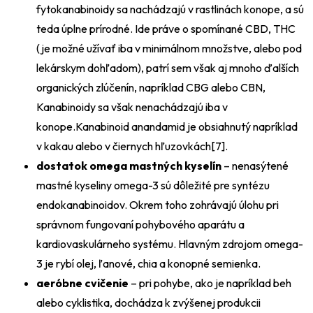
fytokanabinoidy sa nachádzajú v rastlinách konope, a sú
teda úplne prírodné. Ide práve o spomínané CBD, THC
(je možné užívať iba v minimálnom množstve, alebo pod
lekárskym dohľadom), patrí sem však aj mnoho ďalších
organických zlúčenín, napríklad CBG alebo CBN,
Kanabinoidy sa však nenachádzajú iba v
konope.Kanabinoid anandamid je obsiahnutý napríklad
v kakau alebo v čiernych hľuzovkách[7].
dostatok omega mastných kyselín
– nenasýtené
mastné kyseliny omega-3 sú dôležité pre syntézu
endokanabinoidov. Okrem toho zohrávajú úlohu pri
správnom fungovaní pohybového aparátu a
kardiovaskulárneho systému. Hlavným zdrojom omega-
3 je rybí olej, ľanové, chia a konopné semienka.
aeróbne cvičenie
– pri pohybe, ako je napríklad beh
alebo cyklistika, dochádza k zvýšenej produkcii