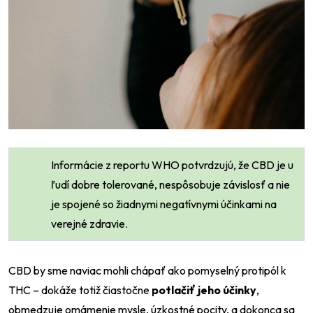
Informácie z reportu WHO potvrdzujú, že CBD je u
ľudí dobre tolerované, nespôsobuje závislosť a nie
je spojené so žiadnymi negatívnymi účinkami na
verejné zdravie.
CBD by sme naviac mohli chápať ako pomyselný protipól k
THC – dokáže totiž čiastočne
potlačiť jeho účinky
,
obmedzuje omámenie mysle, úzkostné pocity, a dokonca sa