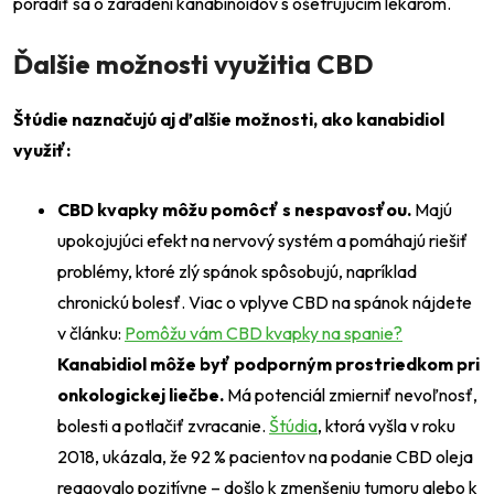
poradiť sa o zaradení kanabinoidov s ošetrujúcim lekárom.
Ďalšie možnosti využitia CBD
Štúdie naznačujú aj ďalšie možnosti, ako kanabidiol
využiť:
CBD kvapky môžu pomôcť s nespavosťou.
Majú
upokojujúci efekt na nervový systém a pomáhajú riešiť
problémy, ktoré zlý spánok spôsobujú, napríklad
chronickú bolesť. Viac o vplyve CBD na spánok nájdete
v článku:
Pomôžu vám CBD kvapky na spanie?
Kanabidiol môže byť podporným prostriedkom pri
onkologickej liečbe.
Má potenciál zmierniť nevoľnosť,
bolesti a potlačiť zvracanie.
Štúdia
, ktorá vyšla v roku
2018, ukázala, že 92 % pacientov na podanie CBD oleja
reagovalo pozitívne – došlo k zmenšeniu tumoru alebo k