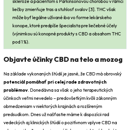
skleróze a pacientom s Parkinsonovou chorobou v rámci
liečby zmierňuje tras a stuhlosť svalov [3]. THC však
môže byť legálne užívané iba vo forme lekárskeho
konope, ktoré predpíše špecialista pre liečebné účely
(výnimkou sú konopné produkty s CBD a obsahom THC
pod 1 %).
Objavte účinky CBD na telo a mozog
Na základe vykonaných štúdií je jasné, že CBD má obrovský
potenciál pomáhať pri celej rade zdravotných
problémov
. Donedávna sa však o jeho terapeutických
účinkoch veľmi nevedelo – predovšetkým kvôli zákonným
obmedzeniam v niektorých krajinách a rozšíreným
predsudkom. Dnes už našťastie máme k dispozícii rad
vedeckých aj klinických štúdií o pozitívnom vplyve CBD na