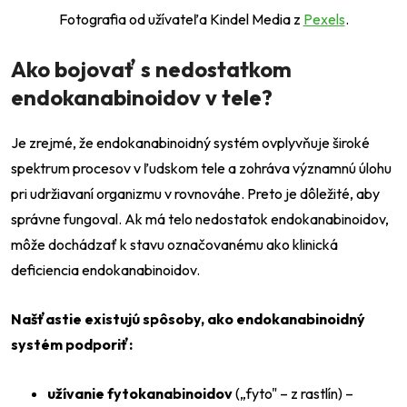
Fotografia od užívateľa Kindel Media z
Pexels
.
Ako bojovať s nedostatkom
endokanabinoidov v tele?
Je zrejmé, že endokanabinoidný systém ovplyvňuje široké
spektrum procesov v ľudskom tele a zohráva významnú úlohu
pri udržiavaní organizmu v rovnováhe. Preto je dôležité, aby
správne fungoval. Ak má telo nedostatok endokanabinoidov,
môže dochádzať k stavu označovanému ako klinická
deficiencia endokanabinoidov.
Našťastie existujú spôsoby, ako endokanabinoidný
systém podporiť:
užívanie fytokanabinoidov
(„fyto" – z rastlín) –