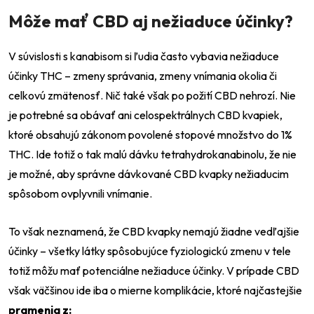
Môže mať CBD aj nežiaduce účinky?
V súvislosti s kanabisom si ľudia často vybavia nežiaduce
účinky THC – zmeny správania, zmeny vnímania okolia či
celkovú zmätenosť. Nič také však po požití CBD nehrozí. Nie
je potrebné sa obávať ani celospektrálnych CBD kvapiek,
ktoré obsahujú zákonom povolené stopové množstvo do 1%
THC. Ide totiž o tak malú dávku tetrahydrokanabinolu, že nie
je možné, aby správne dávkované CBD kvapky nežiaducim
spôsobom ovplyvnili vnímanie.
To však neznamená, že CBD kvapky nemajú žiadne vedľajšie
účinky – všetky látky spôsobujúce fyziologickú zmenu v tele
totiž môžu mať potenciálne nežiaduce účinky. V prípade CBD
však väčšinou ide iba o mierne komplikácie, ktoré najčastejšie
pramenia z: