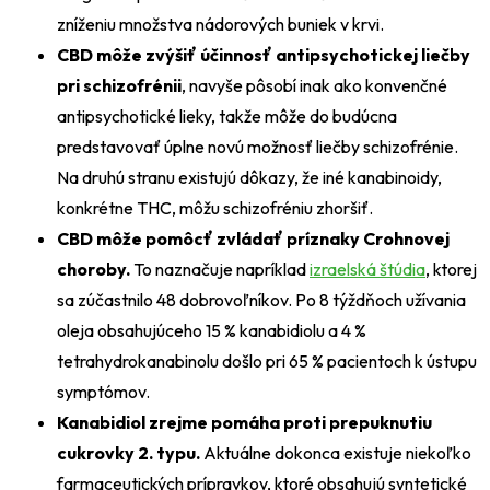
zníženiu množstva nádorových buniek v krvi.
CBD môže zvýšiť účinnosť antipsychotickej liečby
pri schizofrénii
, navyše pôsobí inak ako konvenčné
antipsychotické lieky, takže môže do budúcna
predstavovať úplne novú možnosť liečby schizofrénie.
Na druhú stranu existujú dôkazy, že iné kanabinoidy,
konkrétne THC, môžu schizofréniu zhoršiť.
CBD môže pomôcť zvládať príznaky Crohnovej
choroby.
To naznačuje napríklad
izraelská štúdia
, ktorej
sa zúčastnilo 48 dobrovoľníkov. Po 8 týždňoch užívania
oleja obsahujúceho 15 % kanabidiolu a 4 %
tetrahydrokanabinolu došlo pri 65 % pacientoch k ústupu
symptómov.
Kanabidiol zrejme pomáha proti prepuknutiu
cukrovky 2. typu.
Aktuálne dokonca existuje niekoľko
farmaceutických prípravkov, ktoré obsahujú syntetické