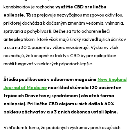
kanabinoidov je rozhodne
využitie CBD pre liečbu
epilepsie
. Tá sa prejavuje nezvyčajnou mozgovou aktivitou,
pri ktorej dochádza k dočasným zmenám vedomia, vnímania,
správania a pohyblivosti. Bežne sa toto ochorenie lieči
antiepileptikami, ktoré však majú široký rad vedľajších účinkov
a cca na 30 % pacientov vôbec nezaberajú. Výskumy však
naznačujú, že konopné extrakty s CBD by pre epileptikov
mohli fungovať v niektorých prípadoch lepšie.
Štúdia publikovaná v odbornom magazíne
New England
Journal of Medicine
napríklad skúmala 120 pacientov
trpiacich Dravetovej syndrómom (závažná forma
epilepsie). Pri liečbe CBD olejom u nich došlo k 40%
poklesu záchvatov a u 3 z nich dokonca ustali úplne.
Vzhľadom k tomu, že podobných výskumov preukazujúcich