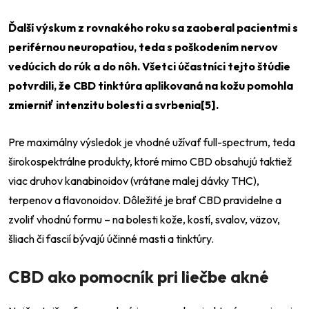
Ďalší výskum z rovnakého roku sa zaoberal pacientmi s
periférnou neuropatiou, teda s poškodením nervov
vedúcich do rúk a do nôh.
Všetci účastníci tejto štúdie
potvrdili, že CBD tinktúra aplikovaná na kožu pomohla
zmierniť intenzitu bolesti a svrbenia[5].
Pre maximálny výsledok je vhodné užívať full-spectrum, teda
širokospektrálne produkty, ktoré mimo CBD obsahujú taktiež
viac druhov kanabinoidov (vrátane malej dávky THC),
terpenov a flavonoidov. Dôležité je brať CBD pravidelne a
zvoliť vhodnú formu – na bolesti kože, kostí, svalov, väzov,
šliach či fascií bývajú účinné masti a tinktúry.
CBD ako pomocník pri liečbe akné