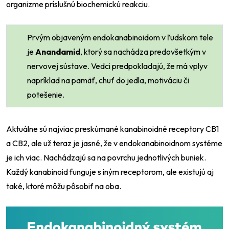
organizme príslušnú biochemickú reakciu.
Prvým objaveným endokanabinoidom v ľudskom tele
je
Anandamid
, ktorý sa nachádza predovšetkým v
nervovej sústave. Vedci predpokladajú, že má vplyv
napríklad na pamäť, chuť do jedla, motiváciu či
potešenie.
Aktuálne sú najviac preskúmané kanabinoidné receptory CB1
a CB2, ale už teraz je jasné, že v endokanabinoidnom systéme
je ich viac. Nachádzajú sa na povrchu jednotlivých buniek.
Každý kanabinoid funguje s iným receptorom, ale existujú aj
také, ktoré môžu pôsobiť na oba.