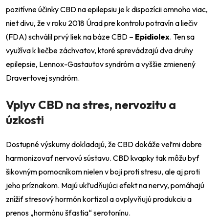
pozitívne účinky CBD na epilepsiu je k dispozícii omnoho viac,
niet divu, že v roku 2018 Úrad pre kontrolu potravín a liečiv
(FDA) schválil prvý liek na báze CBD –
Epidiolex
. Ten sa
využíva k liečbe záchvatov, ktoré sprevádzajú dva druhy
epilepsie, Lennox-Gastautov syndróm a vyššie zmienený
Dravertovej syndróm.
Vplyv CBD na stres, nervozitu a
úzkosti
Dostupné výskumy dokladajú, že CBD dokáže veľmi dobre
harmonizovať nervovú sústavu. CBD kvapky tak môžu byť
šikovným pomocníkom nielen v boji proti stresu, ale aj proti
jeho príznakom. Majú ukľudňujúci efekt na nervy, pomáhajú
znížiť stresový hormón kortizol a ovplyvňujú produkciu a
prenos „hormónu šťastia“ serotonínu.