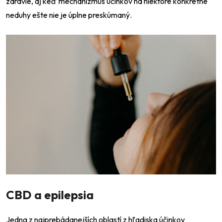
zdravie, aj keď mechanizmus účinkov na niektoré konkrétne
neduhy ešte nie je úplne preskúmaný.
CBD a epilepsia
Jedna z najprebádanejších oblastí z hľadiska účinkov