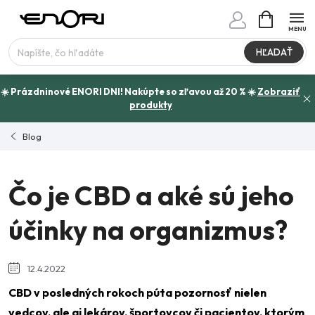
Prejsť
NÁKUPN
www.enori.cz - Chat
KOŠÍK
na
Máte otázku?
obsah
HĽADAŤ
☀️ Prázdninové ENORI DNI! Nakúpte so zľavou až 20 % ☀️
Zobraziť
produkty
Blog
Čo je CBD a aké sú jeho
účinky na organizmus?
12.4.2022
CBD v posledných rokoch púta pozornosť nielen
vedcov, ale aj lekárov, športovcov či pacientov, ktorým