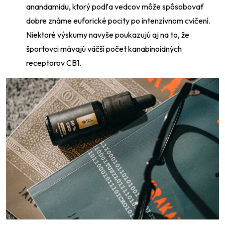
anandamidu, ktorý podľa vedcov môže spôsobovať
dobre známe euforické pocity po intenzívnom cvičení.
Niektoré výskumy navyše poukazujú aj na to, že
športovci mávajú väčší počet kanabinoidných
receptorov CB1.