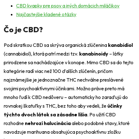
CBD kvapky pre psov a iných domácich miláčikov
Najčastejšie kladené otázky
Čo je CBD?
Pod skratkou CBD sa skrýva organická zlúčenina
kanabidiol
(cannabidiol), ktorá patrí medzi tzv.
kanabinoidy
– látky
prirodzene sa nachádzajúce v konope. Mimo CBD sa do tejto
kategórie radí viac než 100 ďalších zlúčenín, pričom
najznámejšie je jednoznačne THC nechválne preslávené
svojimi psychoaktívnymi účinkami. Možno práve preto má
mnoho ľudí k CBD nedôveru – automaticky ho zaraďujú do
rovnakej škatuľky s THC, bez toho aby vedeli, že
účinky
týchto dvoch látok sa zásadne líšia
. Po užití CBD
rozhodne
nehrozí halucinácia
alebo podobné stavy, ktoré
navodzuje marihuana obsahujúca psychoaktívnu zložku