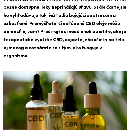
bežne dostupné lieky neprinášajú úľavu. Stále častejšie
ho vyhľadávajú taktiež ľudia bojujúci so stresom a
úzkosťami. Premýšľate, či obľúbené CBD oleje môžu
pomôcť aj vám? Prečítajte si náš článok a zistite, aké je
terapeutické využitie CBD, objavte jeho účinky na telo
aj mozog a zoznámte sa s tým, ako funguje v
organizme.