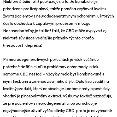
Niektoré štúdie totiž poukazujú na to, že kanabidiol je
prirodzene protizápalový, takže pomáha zvyšovať kvalitu
života pacientov s neurodegeneratívnym ochorením, u ktorých
často dochádza k zápalovým procesom v mozgu.
Nezanedbateľný je taktiež fakt, že CBD môže ovplyvniť aj
niektoré súvisiace vedľajšie príznaky týchto chorôb
(nespavosť, depresia).
Pri neurodegeneratívnych poruchách je však väčšinou
potrebné riešiť niekoľko problémov dohromady, a tak
samotné CBD nestačí – vždy by malo byť kombinované s
inými liečbami a zmenou životného štýlu. Oplatí sa vsadiť na
kvalitný produkt, ktorý neobsahuje kontaminanty a pesticídy,
vhodný je plnospektrálny extrakt. Výskumy taktiež naznačujú,
že pre pacientov s neurodegeneratívnou poruchou je
najvýhodnejšie užívať vyššie dávky CBD, preto je nevyhnutné