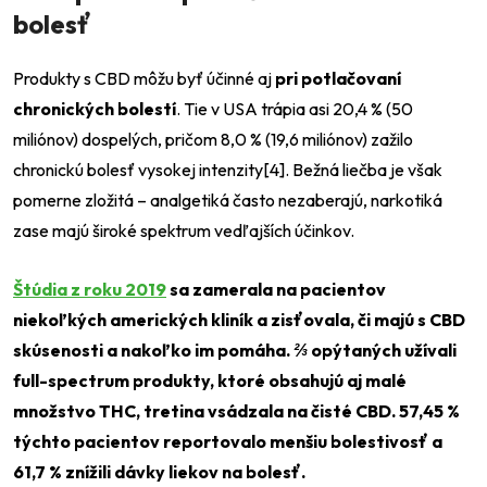
bolesť
Produkty s CBD môžu byť účinné aj
pri potlačovaní
chronických bolestí
. Tie v USA trápia asi 20,4 % (50
miliónov) dospelých, pričom 8,0 % (19,6 miliónov) zažilo
chronickú bolesť vysokej intenzity[4]. Bežná liečba je však
pomerne zložitá – analgetiká často nezaberajú, narkotiká
zase majú široké spektrum vedľajších účinkov.
Štúdia z roku 2019
sa zamerala na pacientov
niekoľkých amerických kliník a zisťovala, či majú s CBD
skúsenosti a nakoľko im pomáha. ⅔ opýtaných užívali
full-spectrum produkty, ktoré obsahujú aj malé
množstvo THC, tretina vsádzala na čisté CBD. 57,45 %
týchto pacientov reportovalo menšiu bolestivosť a
61,7 % znížili dávky liekov na bolesť.