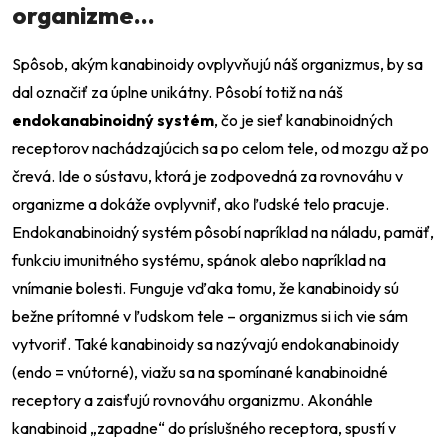
organizme…
Spôsob, akým kanabinoidy ovplyvňujú náš organizmus, by sa
dal označiť za úplne unikátny. Pôsobí totiž na náš
Odeslat
endokanabinoidný systém
, čo je sieť kanabinoidných
Powered by chaterimo
receptorov nachádzajúcich sa po celom tele, od mozgu až po
črevá. Ide o sústavu, ktorá je zodpovedná za rovnováhu v
organizme a dokáže ovplyvniť, ako ľudské telo pracuje.
End
okanabinoidný systém pôsobí napríklad na náladu, pamäť,
funkciu imunitného systému, spánok alebo napríklad na
vnímanie bolesti. Funguje vďaka tomu, že kanabinoidy sú
bežne prítomné v ľudskom tele – organizmus si ich vie sám
vytvoriť. Také kanabinoidy sa nazývajú endokanabinoidy
(endo = vnútorné), viažu sa na spomínané kanabinoidné
receptory a zaisťujú rovnováhu organizmu. Akonáhle
kanabinoid „zapadne“ do príslušného receptora, spustí v