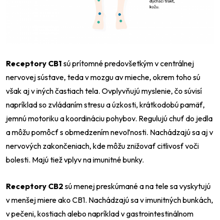
Receptory CB1
sú prítomné predovšetkým v centrálnej
nervovej sústave, teda v mozgu av mieche, okrem toho sú
však aj v iných častiach tela. Ovplyvňujú myslenie, čo súvisí
napríklad so zvládaním stresu a úzkosti, krátkodobú pamäť,
jemnú motoriku a koordináciu pohybov. Regulujú chuť do jedla
a môžu pomôcť s obmedzením nevoľnosti. Nachádzajú sa aj v
nervových zakončeniach, kde môžu znižovať citlivosť voči
bolesti. Majú tiež vplyv na imunitné bunky.
Receptory CB2
sú menej preskúmané a na tele sa vyskytujú
v menšej miere ako CB1. Nachádzajú sa v imunitných bunkách,
v pečeni, kostiach alebo napríklad v gastrointestinálnom