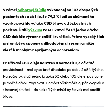
V rámci
odbornej štúdie
vykonanej na 103 dospelých
pacientoch sa zistilo, že 79,2 % ľudí zo skúmaného
vzorku pocítilo vďaka CBD úľavu od úzkostných
pocitov. Ďalší
výskum
zase ukázal, že už jedna dávka
CBD dokáže výrazne znížiť krvní tlak. Práve vysoký tlak
pritom býva spojený s dlhodobým stresom a môže
viesť k mnohým nepríjemným ochoreniam.
Pri
užívaní CBD oleja na stres a nervozitu
je dôležitá
pravidelnosť – mal by sa brať dlhodobo po dobu 2 až 4 týždne.
Na začiatok stačí jedna kvapka 5% alebo 10% oleje, postupne
je možné dávku zvyšovať. Pomôcť však môže aj pár kvapiek v
stresovej situácii – do niekoľkých minút by človek mal pocítiť
úľavu.