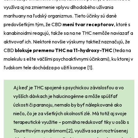
využíva aj na zmiernenie vplyvu dlhodobého užívania
marihuany na ľudský organizmus. Tieto účinky sú dané
predovšetkým tým, že CBD
mení tvar receptorov
, ktoré s
kanabinoidmi reagujú, takže sa na ne THC nemôže naviazať a
aktivovať ich. Niektoré novšie výskumy taktiež naznačujú, že
CBD
blokuje premenu THC na 11-hydroxy-THC
(teda na
molekulu s ešte väčšími psychoaktívnymi účinkami), ku ktorej v
ľudskom tele dochádza po užití konope [1].
Aj keď je THC spojené s psychickou závislosťou a vo
vyšších dávkach je halucinogénne a môže spúšťať
úzkosti či paranoju, nemalo by byť nálepkované ako
niečo, čo je za všetkých okolností zlé. Má totiž aj svoje
terapeutické využitie – pomáha redukovať tiky u osôb s
Tourettovým syndrómom[2], využíva sa pri roztrúsenej