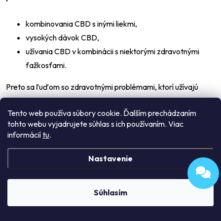
kombinovania CBD s inými liekmi,
vysokých dávok CBD,
užívania CBD v kombinácii s niektorými zdravotnými
ťažkosťami.
Preto sa ľuďom so zdravotnými problémami, ktorí užívajú
liečivá, odporúča zaradenie CBD olejov prebrať s ošetrujúcim
Tento web používa súbory cookie. Ďalším prechádzaním
lekárom. Aj keď priama interakcia CBD so žiadnym zo
tohto webu vyjadrujete súhlas s ich používaním. Viac
známych liekov zatiaľ nebola objavená, kanabinoidy môžu
informácií
tu
.
ovplyvniť spôsob, akým telo lieky spracováva. Používanie CBD
by mali konzultovať aj tehotné ženy – aj keď nemáme k
Nastavenie
dispozícii štúdie, ktoré by preukazovali negatívny vplyv CBD
na priebeh tehotenstva, je vhodné užívanie CBD kvapiek
Súhlasím
prediskutovať s gynekológom či praktickým lekárom, ktorý
pozná zdravotný stav ženy.