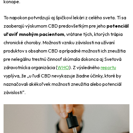
konope.
To napokon potvrdzujú aj špičkoví lekári z celého sveta. Tí sa
zaoberajú výskumom CBD predovšetkým pre jeho
potenciál
uľaviť mnohým pacientom
, vrátane tých, ktorých trápia
chronické choroby. Možnosti vzniku závislosti na užívaní
produktov s obsahom CBD a prípadné možnosti ich zneužitia
pre nelegálnu trestnú činnosť skúmala dokonca aj Svetová
zdravotnícka organizácia (
WHO
). Z výsledného
reportu
vyplýva, že
„u ľudí CBD nevykazuje žiadne účinky, ktoré by
naznačovali akékoľvek možnosti zneužitia alebo potenciál
závislosti“
.