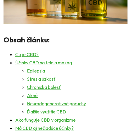
Obsah článku:
Čo je CBD?
Účinky CBD na telo a mozog
Epilepsia
Stres a úzkosť
Chronická bolesť
Akné
Neurodegenerativné poruchy
Ďalšie využitie CBD
Ako funguje CBD v organizme
Má CBD aj nežiadúce účinky?