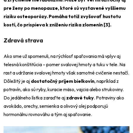
pre ženy po menopauze, ktoré sú vystavené vyššiemu
riziku osteoporózy. Pomáha totiž zvyšovať hustotu
kostí, čo prispieva k zníženiu rizika zlomenín [3].
Zdravá strava
Ako sme už spomenuli, na rýchlosť spaľovania má vplyv aj
telesná konštitúcia – pomer svalovej hmoty a tuku v tele. Na
rast a udržanie svalovej hmoty však samotné cvičenie nestačí.
Dôležitý je aj
dostatočný príjem bielkovín
, napríklad z
potravín, ako sú ryby, kuracie mäso, vajcia alebo strukoviny.
Do jedálneho lístka zaraďte aj
zdravé tuky
. Potraviny ako
avokádo, orechy, semienka a olivový olej podporujú
hormonálnu rovnováhu a tým aj spaľovanie.