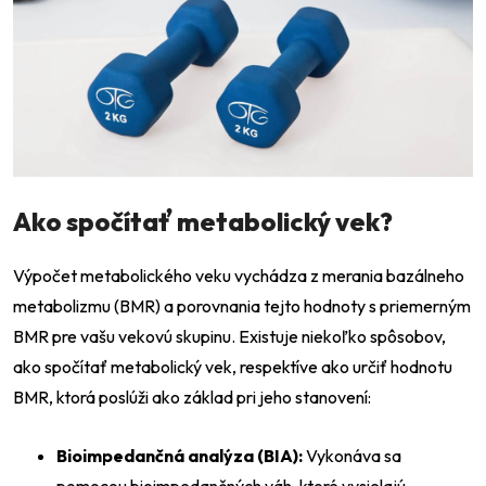
Ako spočítať metabolický vek?
Výpočet metabolického veku vychádza z merania bazálneho
metabolizmu (BMR) a porovnania tejto hodnoty s priemerným
BMR pre vašu vekovú skupinu. Existuje niekoľko spôsobov,
ako spočítať metabolický vek, respektíve ako určiť hodnotu
BMR, ktorá poslúži ako základ pri jeho stanovení:
Bioimpedančná analýza (BIA):
Vykonáva sa
pomocou bioimpedančných váh, ktoré vysielajú