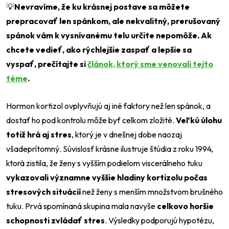
💡
Nevravíme, že ku krásnej postave sa môžete
prepracovať len spánkom, ale nekvalitný, prerušovaný
spánok vám k vysnívanému telu určite nepomôže. Ak
chcete vedieť, ako rýchlejšie zaspať a lepšie sa
vyspať, prečítajte si
článok, ktorý sme venovali tejto
téme
.
Hormon kortizol ovplyvňujú aj iné faktory než len spánok, a
dostať ho pod kontrolu môže byť celkom zložité.
Veľkú úlohu
totiž hrá aj stres
, ktorý je v dnešnej dobe naozaj
všadeprítomný. Súvislosť krásne ilustruje štúdia z roku 1994,
ktorá zistila, že ženy s vyšším podielom viscerálneho tuku
vykazovali významne vyššie hladiny kortizolu počas
stresových situácií
než ženy s menším množstvom brušného
tuku. Prvá spomínaná skupina mala navyše
celkovo horšie
schopnosti zvládať stres
. Výsledky podporujú hypotézu,