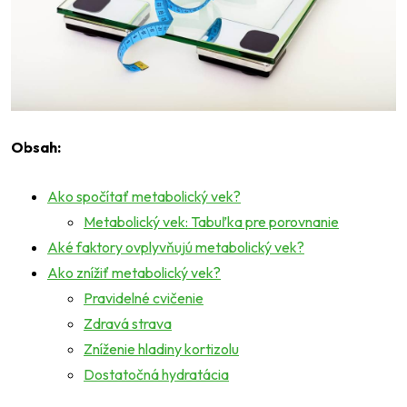
Obsah:
Ako spočítať metabolický vek?
Metabolický vek: Tabuľka pre porovnanie
Aké faktory ovplyvňujú metabolický vek?
Ako znížiť metabolický vek?
Pravidelné cvičenie
Zdravá strava
Zníženie hladiny kortizolu
Dostatočná hydratácia