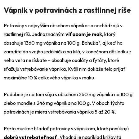
Vápnik v potravinách z rastlinnej ríše
Potraviny s najvyšším obsahom vápnika sa nachádzajú v
rastlinnej ríši. Jednoznačným
víťazom je mak
, ktorý
obsahuje 1360 mg vápnika na 100 g. Bohužiaľ, aj keď ho
zaradíte do svojho jedálnička na kilá, v konečnom dôsledku z
neho veľa nezískate – obsahuje oxaláty a fytáty, ktoré
sťažujú vstrebávanie vápnika. Kvôli nim dokáže telo prijať
maximálne 10 % celkového vápnika v maku.
Podobne je na tom sója s obsahom 260 mg vápnika na 100 g
alebo mandle s 246 mg vápnika na 100 g. V oboch týchto
potravinách je miera vstrebávania vápnika 5 až 20 %.
Preto musíme hľadať potraviny s vápnikom, ktoré ponúkajú
dobrú vstrebateľnosť
. Vhodná je napríklad krížovitá