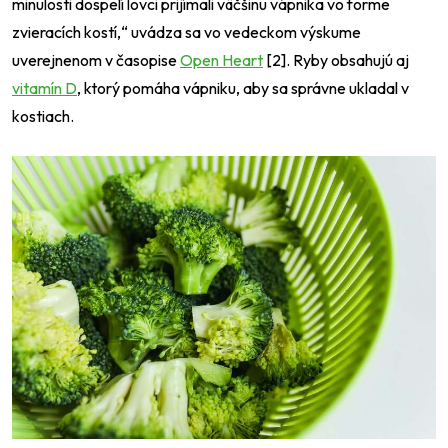
minulosti dospelí lovci prijímali väčšinu vápnika vo forme
zvieracích kostí,
“
uvádza sa vo vedeckom výskume
uverejnenom v časopise
Open Heart
[2]. Ryby obsahujú aj
vitamín D
, ktorý pomáha vápniku, aby sa správne ukladal v
kostiach.