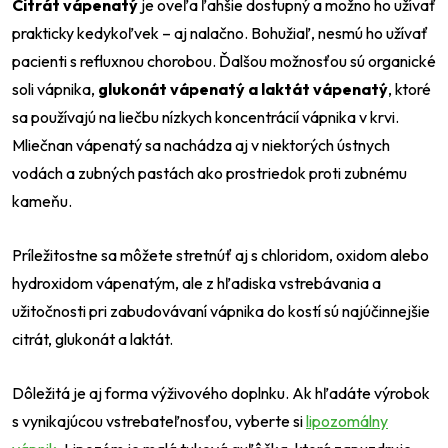
Citrát vápenatý
je oveľa ľahšie dostupný a možno ho užívať
prakticky kedykoľvek
–⁠
aj nalačno. Bohužiaľ, nesmú ho užívať
pacienti s refluxnou chorobou. Ďalšou možnosťou sú organické
soli vápnika,
glukonát vápenatý a laktát vápenatý
, ktoré
sa používajú na liečbu nízkych koncentrácií vápnika v krvi.
Mliečnan vápenatý sa nachádza aj v niektorých ústnych
vodách a zubných pastách ako prostriedok proti zubnému
kameňu.
Príležitostne sa môžete stretnúť aj s chloridom, oxidom alebo
hydroxidom vápenatým, ale z hľadiska vstrebávania a
užitočnosti pri zabudovávaní vápnika do kostí sú najúčinnejšie
citrát, glukonát a laktát.
Dôležitá je aj forma výživového doplnku. Ak hľadáte výrobok
s vynikajúcou vstrebateľnosťou, vyberte si
lipozomálny