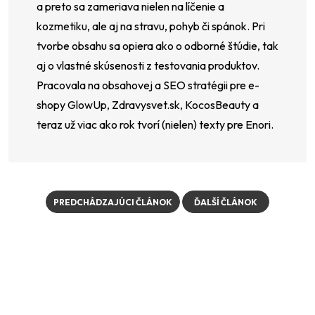
a preto sa zameriava nielen na líčenie a
kozmetiku, ale aj na stravu, pohyb či spánok. Pri
tvorbe obsahu sa opiera ako o odborné štúdie, tak
aj o vlastné skúsenosti z testovania produktov.
Pracovala na obsahovej a SEO stratégii pre e-
shopy GlowUp, Zdravysvet.sk, KocosBeauty a
teraz už viac ako rok tvorí (nielen) texty pre Enori.
PREDCHÁDZAJÚCI ČLÁNOK
ĎALŠÍ ČLÁNOK
Z
á