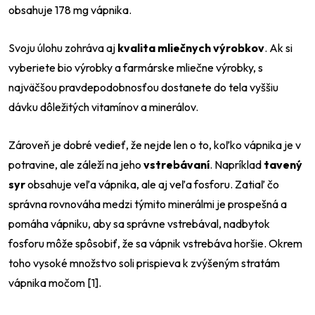
obsahuje 178 mg vápnika.
Svoju úlohu zohráva aj
kvalita mliečnych výrobkov
. Ak si
vyberiete bio výrobky a farmárske mliečne výrobky, s
najväčšou pravdepodobnosťou dostanete do tela vyššiu
dávku dôležitých vitamínov a minerálov.
Zároveň je dobré vedieť, že nejde len o to, koľko vápnika je v
potravine, ale záleží na jeho
vstrebávaní
. Napríklad
tavený
syr
obsahuje veľa vápnika, ale aj veľa fosforu. Zatiaľ čo
správna rovnováha medzi týmito minerálmi je prospešná a
pomáha vápniku, aby sa správne vstrebával, nadbytok
fosforu môže spôsobiť, že sa vápnik vstrebáva horšie. Okrem
toho vysoké množstvo soli prispieva k zvýšeným stratám
vápnika močom [1].