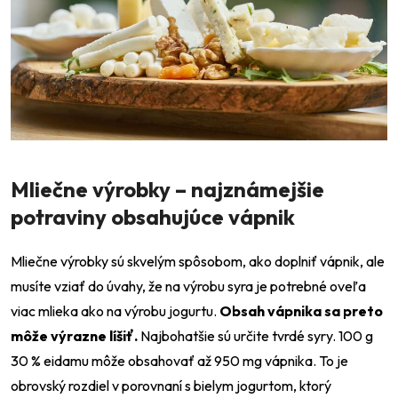
Mliečne výrobky
–⁠
najznámejšie
potraviny obsahujúce vápnik
Mliečne výrobky sú skvelým spôsobom, ako doplniť vápnik, ale
musíte vziať do úvahy, že na výrobu syra je potrebné oveľa
viac mlieka ako na výrobu jogurtu.
Obsah vápnika sa preto
môže výrazne líšiť.
Najbohatšie sú určite tvrdé syry. 100 g
30 % eidamu môže obsahovať až 950 mg vápnika. To je
obrovský rozdiel v porovnaní s bielym jogurtom, ktorý