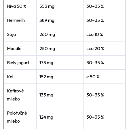
Niva 50 %
553 mg
30–35 %
Hermelín
389 mg
30–35 %
Sója
260 mg
cca 10 %
Mandle
250 mg
cca 20 %
Biely jogurt
178 mg
30–35 %
Kel
152 mg
≥ 50 %
Kefírové
133 mg
30–35 %
mlieko
Polotučné
124 mg
30–35 %
mlieko