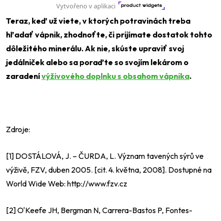
Teraz, keď už viete, v ktorých potravinách treba
hľadať vápnik, zhodnoťte, či prijímate dostatok tohto
dôležitého minerálu. Ak nie, skúste upraviť svoj
jedálniček alebo sa poraďte so svojím lekárom o
zaradení
výživového doplnku s obsahom vápnika
.
Zdroje:
[1] DOSTÁLOVÁ, J. – ČURDA, L. Význam tavených sýrů ve
výživě, FZV, duben 2005. [cit. 4. května, 2008]. Dostupné na
World Wide Web: http://www.fzv.cz
[2] O'Keefe JH, Bergman N, Carrera-Bastos P, Fontes-