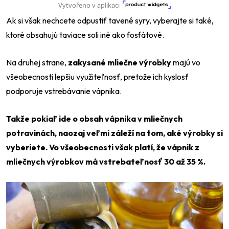
Ak si však nechcete odpustiť tavené syry, vyberajte si také,
ktoré obsahujú taviace soli iné ako fosfátové.
Na druhej strane,
zakysané mliečne výrobky
majú vo
všeobecnosti lepšiu využiteľnosť, pretože ich kyslosť
podporuje vstrebávanie vápnika.
Takže pokiaľ ide o obsah vápnika v mliečnych
potravinách, naozaj veľmi záleží na tom, aké výrobky si
vyberiete. Vo všeobecnosti však platí, že vápnik z
mliečnych výrobkov má vstrebateľnosť 30 až 35 %.