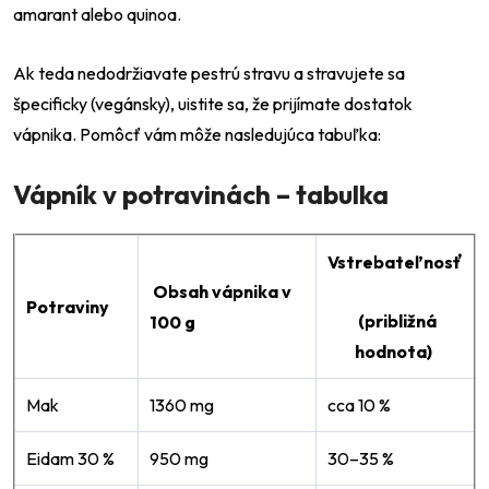
amarant alebo quinoa.
Ak teda nedodržiavate pestrú stravu a stravujete sa
špecificky (vegánsky), uistite sa, že prijímate dostatok
vápnika. Pomôcť vám môže nasledujúca tabuľka:
Vápník v potravinách – tabulka
Vstrebateľnosť
Obsah vápnika v
Potraviny
(približná
100 g
hodnota)
Mak
1360 mg
cca 10 %
Eidam 30 %
950 mg
30–35 %