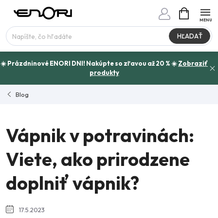
Prejsť
NÁKUPN
www.enori.cz - Chat
KOŠÍK
na
Máte otázku?
obsah
HĽADAŤ
☀️ Prázdninové ENORI DNI! Nakúpte so zľavou až 20 % ☀️
Zobraziť
produkty
Blog
Vápnik v potravinách:
Viete, ako prirodzene
doplniť vápnik?
17.5.2023