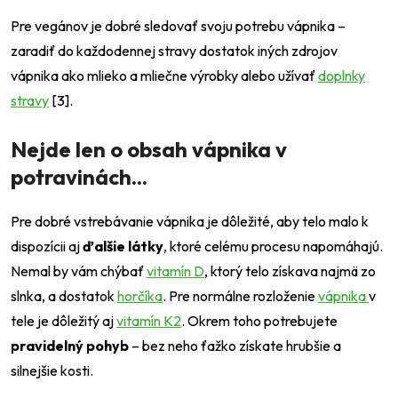
Pre vegánov je dobré sledovať svoju potrebu vápnika –
zaradiť do každodennej stravy dostatok iných zdrojov
vápnika ako mlieko a mliečne výrobky alebo užívať
doplnky
stravy
[3].
Nejde len o obsah vápnika v
potravinách...
Pre dobré vstrebávanie vápnika je dôležité, aby telo malo k
dispozícii aj
ďalšie látky
, ktoré celému procesu napomáhajú.
Nemal by vám chýbať
vitamín D
, ktorý telo získava najmä zo
slnka, a dostatok
horčíka
. Pre normálne rozloženie
vápnika
v
tele je dôležitý aj
vitamín K2
. Okrem toho potrebujete
pravidelný pohyb
– bez neho ťažko získate hrubšie a
silnejšie kosti.