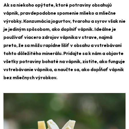
Ak sa niekoho opýtate, ktoré potraviny obsahujú
vápnik, pravdepodobne spomenie mlieko a mliečne
výrobky. Konzumácia jogurtov, tvarohu a syrov však nie
je jediným spôsobom, ako doplniť vápnik. Ideálne je
používať viacero zdrojov vápnika v strave, najmä
preto, že sa môžu rapídne líšiť v obsahu a vstrebávaní
tohto dôležitého minerálu. Pridajte sa k nám a objavte
všetky potraviny bohaté na vápnik, zistite, ako funguje
vstrebávanie vápnika, a naučte sa, ako dopĺňať vápnik
bez mliečnych výrobkov.