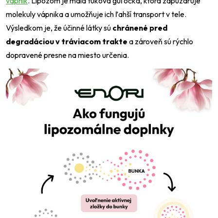
vápnik
. Lipozóm je malá tuková guľôčka, ktorá zapuzdruje
molekuly vápnika a umožňuje ich ľahší transport v tele.
Výsledkom je, že účinné látky sú
chránené pred
degradáciou v tráviacom trakte
a zároveň sú rýchlo
dopravené presne na miesto určenia.
Odeslat
Powered by chaterimo