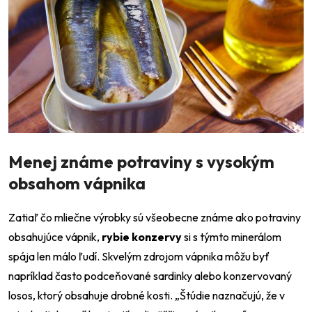
Menej známe potraviny s vysokým
obsahom vápnika
Zatiaľ čo mliečne výrobky sú všeobecne známe ako potraviny
obsahujúce vápnik,
rybie konzervy
si s týmto minerálom
spája len málo ľudí. Skvelým zdrojom vápnika môžu byť
napríklad často podceňované sardinky alebo konzervovaný
losos, ktorý obsahuje drobné kosti.
„
Štúdie naznačujú, že v