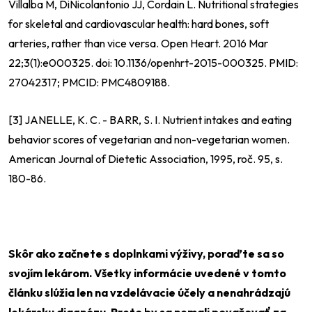
Villalba M, DiNicolantonio JJ, Cordain L. Nutritional strategies
for skeletal and cardiovascular health: hard bones, soft
arteries, rather than vice versa. Open Heart. 2016 Mar
22;3(1):e000325. doi: 10.1136/openhrt-2015-000325. PMID:
27042317; PMCID: PMC4809188.
[3] JANELLE, K. C. - BARR, S. I. Nutrient intakes and eating
behavior scores of vegetarian and non-vegetarian women.
American Journal of Dietetic Association, 1995, roč. 95, s.
180-86.
Skôr ako začnete s doplnkami výživy, poraďte sa so
svojím lekárom. Všetky informácie uvedené v tomto
článku slúžia len na vzdelávacie účely a nenahrádzajú
lekársku diagnózu. Preto by sa nemali považovať za