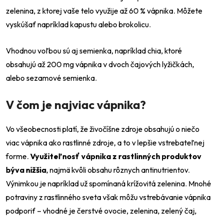
zelenina, z ktorej vaše telo využije až 60 % vápnika. Môžete
vyskúšať napríklad kapustu alebo brokolicu.
Vhodnou voľbou sú aj semienka, napríklad chia, ktoré
obsahujú až 200 mg vápnika v dvoch čajových lyžičkách,
alebo sezamové semienka.
V čom je najviac vápnika?
Vo všeobecnosti platí, že živočíšne zdroje obsahujú o niečo
viac vápnika ako rastlinné zdroje, a to v lepšie vstrebateľnej
forme.
Využiteľnosť vápnika z rastlinných produktov
býva nižšia
, najmä kvôli obsahu rôznych antinutrientov.
Výnimkou je napríklad už spomínaná krížovitá zelenina. Mnohé
potraviny z rastlinného sveta však môžu vstrebávanie vápnika
podporiť – vhodné je čerstvé ovocie, zelenina, zelený čaj,