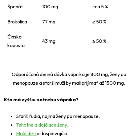
Špenát
100 mg
cca 5 %
Brokolica
77 mg
≥ 50 %
Čínska
43 mg
≥ 50 %
kapusta
Odporúčaná denná dávka vápnika je 800 mg, ženy po
menopauze a starší muži by mali prijímať až 1500 mg.
Kto má vyššiu potrebu vápnika?
Starší ľudia, najmä ženy po menopauze.
Tehotné a dojčiace ženy.
Malé deti
a dospievajúci.