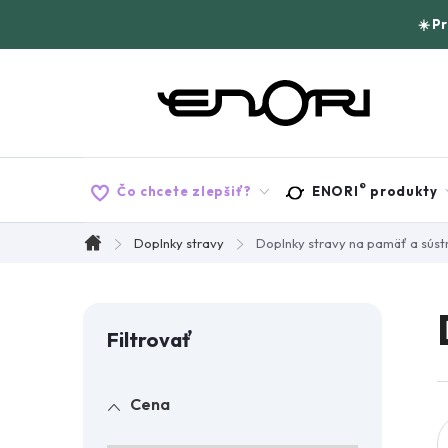
Prejsť
☀️ P
na
obsah
®
Čo chcete zlepšiť?
ENORI
produkty
Doplnky stravy
Doplnky stravy na pamäť a súst
Domov
B
o
Cena
č