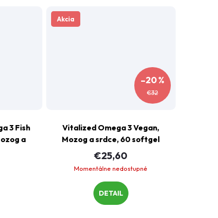
Akcia
–20 %
€32
a 3 Fish
Vitalized Omega 3 Vegan,
Mozog a
Mozog a srdce, 60 softgel
vých
kapsúl
€25,60
Momentálne nedostupné
DETAIL