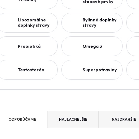
stopové prvky
Lipozomálne
Bylinné doplnky
doplnky stravy
stravy
Probiotiká
Omega 3
Testosterón
Superpotraviny
R
ODPORÚČAME
NAJLACNEJŠIE
NAJDRAHŠIE
a