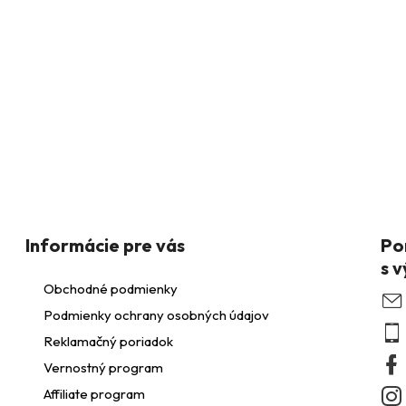
O
v
á
d
a
Informácie pre vás
c
Obchodné podmienky
Podmienky ochrany osobných údajov
Reklamačný poriadok
e
Vernostný program
p
Affiliate program