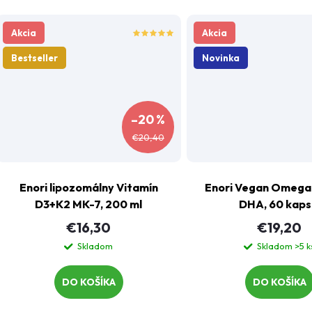
Akcia
Akcia
Bestseller
Novinka
–20 %
€20,40
Enori lipozomálny Vitamín
Enori Vegan Omega 
D3+K2 MK-7, 200 ml
DHA, 60 kaps
€16,30
€19,20
Skladom
Skladom
>5 k
DO KOŠÍKA
DO KOŠÍKA