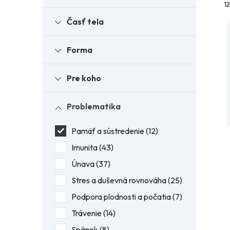
12
Časť tela
Forma
Pre koho
i
i
Problematika
Pamäť a sústredenie
12
Imunita
43
Únava
37
Stres a duševná rovnováha
25
Podpora plodnosti a počatia
7
Trávenie
14
Spánok
8