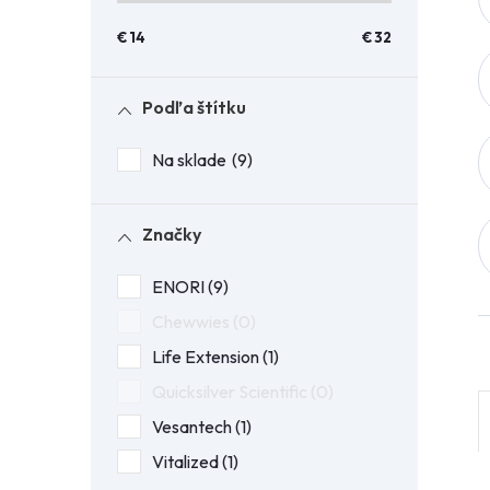
n
€
14
€
32
ý
Podľa štítku
p
Na sklade
9
a
n
Značky
ENORI
9
e
Chewwies
0
l
Life Extension
1
Quicksilver Scientific
0
Vesantech
1
Vitalized
1