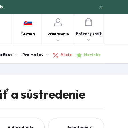
ty
NÁKUPNÝ
KOŠÍK
Prázdny košík
Čeština
Prihlásenie
e ženy
Pre mužov
Akcie
Novinky
ť a sústredenie
Antioxidanty
Adaptogény