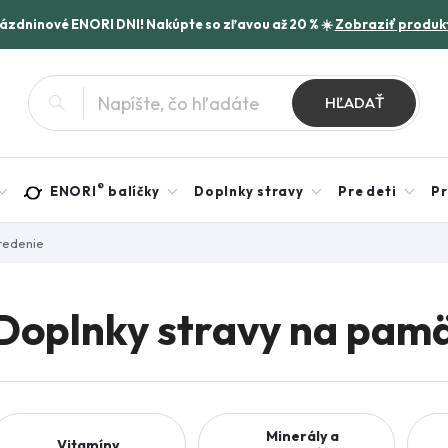
rázdninové ENORI DNI! Nakúpte so zľavou až 20 % ☀️
Zobraziť produk
HĽADAŤ
®
ENORI
balíčky
Doplnky stravy
Pre deti
Pr
redenie
Doplnky stravy na pamä
Minerály a
Vitamíny