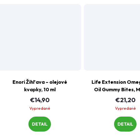
Enori Žihľava –⁠ olejové
Life Extension Omeg
kvapky, 10 ml
Oil Gummy Bites, 
srdce, 36 gumo
€14,90
€21,20
cukríkov
Vypredané
Vypredané
DETAIL
DETAIL