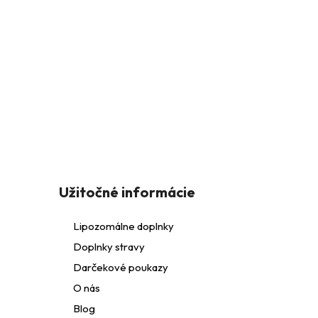
l
Z
á
Užitočné informácie
p
Lipozomálne doplnky
i
Doplnky stravy
ä
Darčekové poukazy
t
O nás
Blog