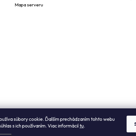
Mapa serveru
r
v
k
y
v
ý
p
s
u
oužíva súbory cookie. Ďalším prechádzaním tohto webu
súhlas s ich používaním. Viac informácií
tu
.