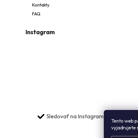
i
Kontakty
FAQ
e
Instagram
i
Sledovať na Instagrame
Tento web p
vyjadrujete 