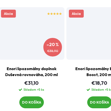
d
u
u
Akcia
Akcia
k
k
t
t
o
–20 %
o
€38,90
v
v
Enori lipozomálny doplnok
Enori lipozomálny
Duševná rovnováha, 200 ml
Boost, 200 m
€31,10
€18,70
Skladom
>5 ks
Skladom
>5 k
DO KOŠÍKA
DO KOŠÍKA