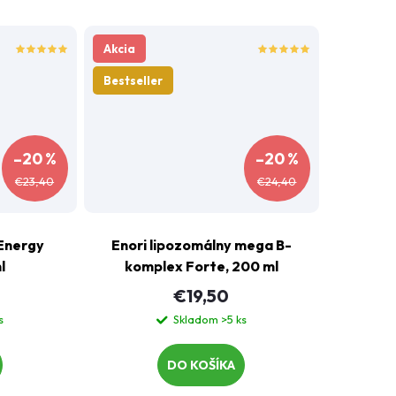
Akcia
Bestseller
–20 %
–20 %
€23,40
€24,40
 Energy
Enori lipozomálny mega B-
l
komplex Forte, 200 ml
€19,50
s
Skladom
>5 ks
DO KOŠÍKA