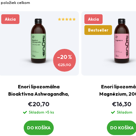
položiek celkom
d
V
Akcia
Akcia
e
ý
Bestseller
n
p
–20 %
€25,90
e
www.
s
Máte ot
p
Enori lipozomálna
Enori lipozomá
p
Bioaktívna Ashwagandha,
Magnézium, 20
r
200 ml
€20,70
€16,30
r
o
Skladom
>5 ks
Skladom
o
d
DO KOŠÍKA
DO KOŠÍKA