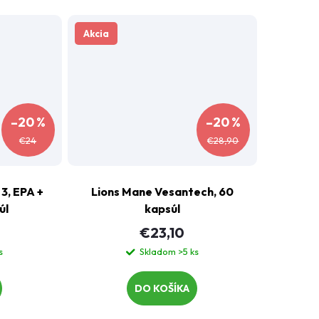
Akcia
–20 %
–20 %
€24
€28,90
3, EPA +
Lions Mane Vesantech, 60
úl
kapsúl
€23,10
s
Skladom
>5 ks
DO KOŠÍKA