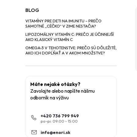
BLOG
VITAMÍNY PRE DETI NA IMUNITU – PREČO
SAMOTNÉ „CÉČKO“ V ZIME NESTAČIA?
LIPOZOMÁLNY VITAMÍN C: PREČO JE ÚČINNEJŠÍ
AKO KLASICKÝ VITAMÍN C
OMEGA-3 V TEHOTENSTVE: PREČO SÚ DÔLEŽITÉ,
AKO ICH DOPĹŇAŤ A V AKOM MNOŽSTVE?
Máte nejaké otázky?
Zavolajte alebo napíšte nášmu
odborník na výživu
+420 736 799 949
info
@
enori.sk