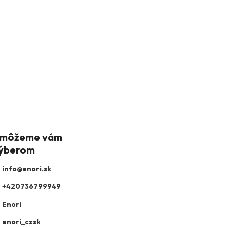
info
@
enori.sk
+420736799949
Enori
enori_czsk