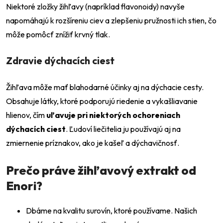
Niektoré zložky žihľavy (napríklad flavonoidy) navyše
napomáhajú k rozšíreniu ciev a zlepšeniu pružnosti ich stien, čo
môže pomôcť znížiť krvný tlak.
Zdravie dýchacích ciest
Žihľava môže mať blahodarné účinky aj na dýchacie cesty.
Obsahuje látky, ktoré podporujú riedenie a vykašliavanie
hlienov, čím
uľavuje pri niektorých ochoreniach
dýchacích ciest
. Ľudoví liečitelia ju používajú aj na
zmiernenie príznakov, ako je kašeľ a dýchavičnosť.
Prečo práve žihľavový extrakt od
Enori?
Dbáme na kvalitu surovín, ktoré používame. Našich