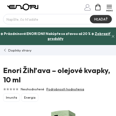
Prejsť
NÁKUPN
www.enori.cz - Chat
KOŠÍK
na
Máte otázku?
obsah
HĽADAŤ
☀️ Prázdninové ENORI DNI! Nakúpte so zľavou až 20 % ☀️
Zobraziť
produkty
Doplnky stravy
Enori Žihľava –⁠ olejové kvapky,
10 ml
Neohodnotené
Podrobnosti hodnotenia
Imunita
Energia