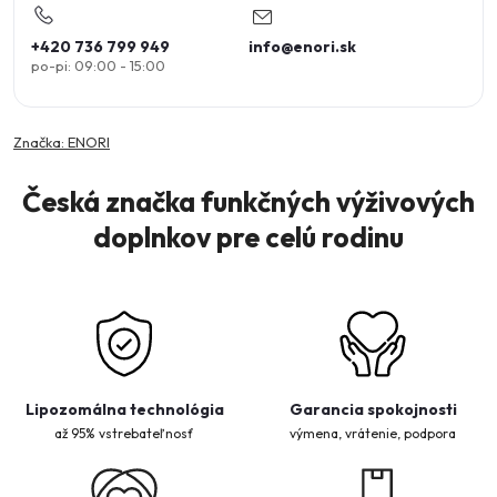
+420 736 799 949
info
@
enori.sk
Značka:
ENORI
Česká značka funkčných výživových
doplnkov pre celú rodinu
Lipozomálna technológia
Garancia spokojnosti
až 95% vstrebateľnosť
výmena, vrátenie, podpora