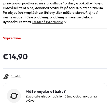
jarnú únavu, používa sa na starostlivosť o vlasy a pokožku hlavy a
ľudoví liečitelia o nej dokonca tvrdia, že pôsobí ako afrodiziakum.
Po olejových kvapkách zo žihľavy však môžete siahnuť, aj keď
riešite urogenitálne problémy, problémy s imunitou alebo s
dýchacími cestami.
Detailné informácie
Vypredané
€14,90
Jednotková
cena:
Strážiť
Máte nejaké otázky?
Zavolajte alebo napíšte nášmu odborníkovi na
výživu.