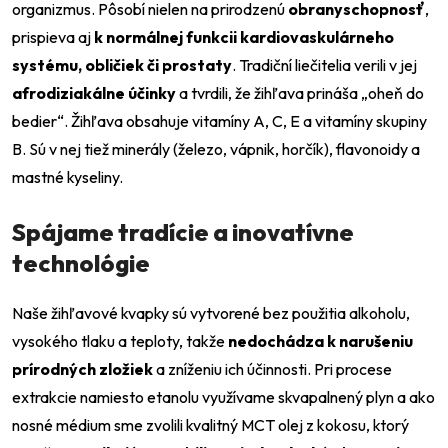
organizmus. Pôsobí nielen na prirodzenú
obranyschopnosť
,
prispieva aj
k normálnej funkcii kardiovaskulárneho
systému, obličiek či prostaty
. Tradiční liečitelia verili v jej
afrodiziakálne účinky
a tvrdili, že žihľava prináša „oheň do
bedier“. Žihľava obsahuje vitamíny A, C, E a vitamíny skupiny
B. Sú v nej tiež minerály (železo, vápnik, horčík), flavonoidy a
mastné kyseliny.
Spájame tradície a inovatívne
technológie
Naše žihľavové kvapky sú vytvorené bez použitia alkoholu,
vysokého tlaku a teploty, takže
nedochádza k narušeniu
prírodných zložiek
a zníženiu ich účinnosti. Pri procese
extrakcie namiesto etanolu využívame skvapalnený plyn a ako
nosné médium sme zvolili kvalitný MCT olej z kokosu, ktorý