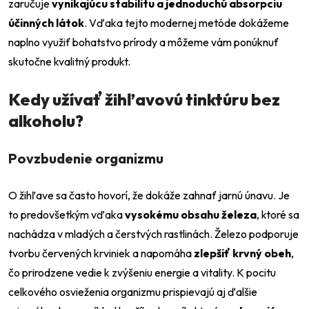
zaručuje
vynikajúcu stabilitu a jednoduchú absorpciu
účinných látok
. Vďaka tejto modernej metóde dokážeme
naplno využiť bohatstvo prírody a môžeme vám ponúknuť
skutočne kvalitný produkt.
Kedy užívať žihľavovú tinktúru bez
alkoholu?
Povzbudenie organizmu
O žihľave sa často hovorí, že dokáže zahnať jarnú únavu. Je
to predovšetkým vďaka
vysokému obsahu železa
, ktoré sa
nachádza v mladých a čerstvých rastlinách. Železo podporuje
tvorbu červených krviniek a napomáha
zlepšiť krvný obeh
,
čo prirodzene vedie k zvýšeniu energie a vitality. K pocitu
celkového osvieženia organizmu prispievajú aj ďalšie