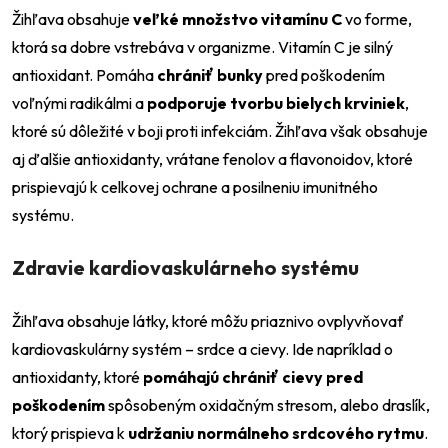
Žihľava obsahuje
veľké množstvo vitamínu C
vo forme,
ktorá sa dobre vstrebáva v organizme. Vitamín C je silný
antioxidant. Pomáha
chrániť bunky
pred poškodením
voľnými radikálmi a
podporuje tvorbu bielych krviniek
,
ktoré sú dôležité v boji proti infekciám. Žihľava však obsahuje
aj ďalšie antioxidanty, vrátane fenolov a flavonoidov, ktoré
prispievajú k celkovej ochrane a posilneniu imunitného
systému.
Zdravie kardiovaskulárneho systému
Žihľava obsahuje látky, ktoré môžu priaznivo ovplyvňovať
kardiovaskulárny systém – srdce a cievy. Ide napríklad o
antioxidanty, ktoré
pomáhajú chrániť cievy pred
poškodením
spôsobeným oxidačným stresom, alebo draslík,
ktorý prispieva k
udržaniu normálneho srdcového rytmu
.