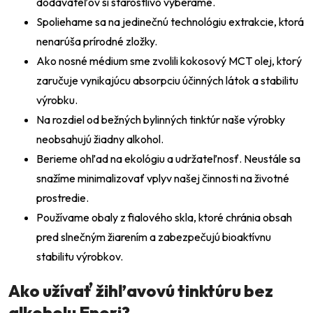
dodávateľov si starostlivo vyberáme.
Spoliehame sa na jedinečnú technológiu extrakcie, ktorá
nenarúša prírodné zložky.
Odeslat
Ako nosné médium sme zvolili kokosový MCT olej, ktorý
Powered by chaterimo
zaručuje vynikajúcu absorpciu účinných látok a stabilitu
výrobku.
Na rozdiel od bežných bylinných tinktúr naše výrobky
neobsahujú žiadny alkohol.
Berieme ohľad na ekológiu a udržateľnosť. Neustále sa
snažíme minimalizovať vplyv našej činnosti na životné
prostredie.
Používame obaly z fialového skla, ktoré chránia obsah
pred slnečným žiarením a zabezpečujú bioaktívnu
stabilitu výrobkov.
Ako užívať žihľavovú tinktúru bez
alkoholu Enori?