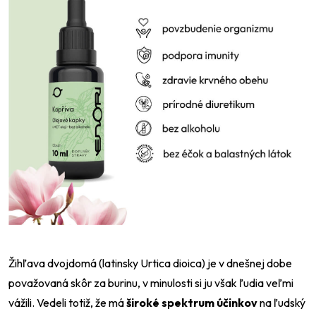
Žihľava dvojdomá (latinsky Urtica dioica) je v dnešnej dobe
považovaná skôr za burinu, v minulosti si ju však ľudia veľmi
vážili. Vedeli totiž, že má
široké spektrum účinkov
na ľudský