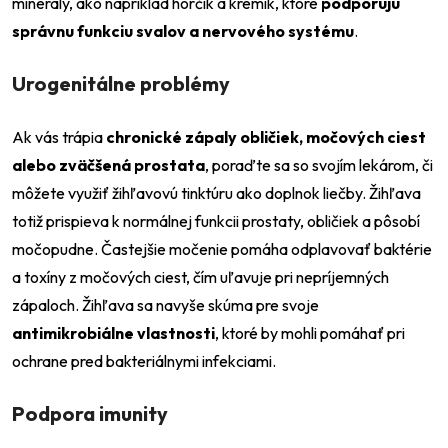
minerály, ako napríklad horčík a kremík, ktoré
podporujú
správnu funkciu svalov a nervového systému
.
Urogenitálne problémy
Ak vás trápia
chronické zápaly obličiek, močových ciest
alebo zväčšená prostata
, poraďte sa so svojím lekárom, či
môžete využiť žihľavovú tinktúru ako doplnok liečby. Žihľava
totiž prispieva k normálnej funkcii prostaty, obličiek a pôsobí
močopudne. Častejšie močenie pomáha odplavovať baktérie
a toxíny z močových ciest, čím uľavuje pri nepríjemných
zápaloch. Žihľava sa navyše skúma pre svoje
antimikrobiálne vlastnosti
, ktoré by mohli pomáhať pri
ochrane pred bakteriálnymi infekciami.
Podpora imunity