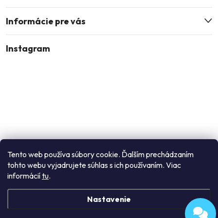
Informácie pre vás
Instagram
Tento web používa súbory cookie. Ďalším prechádzaním
tohto webu vyjadrujete súhlas s ich používaním. Viac
Sledovať na Instagrame
informácií
tu
.
Nastavenie
Copyright 2026
Enori
. Všetky práva vyhradené.
Upraviť nastavenie