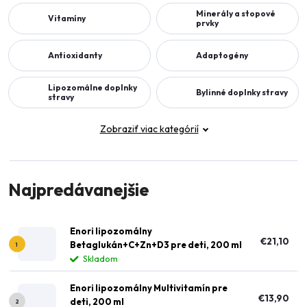
Minerály a stopové
Vitamíny
prvky
Antioxidanty
Adaptogény
Lipozomálne doplnky
Bylinné doplnky stravy
stravy
Zobraziť viac kategórií
Najpredávanejšie
Enori lipozomálny
€21,10
Betaglukán+C+Zn+D3 pre deti, 200 ml
Skladom
Enori lipozomálny Multivitamín pre
€13,90
deti, 200 ml