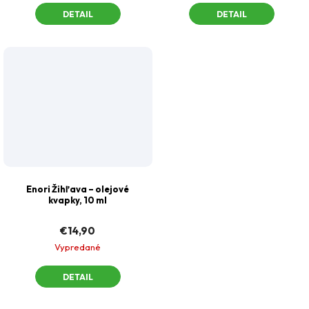
DETAIL
DETAIL
Odeslat
Enori Žihľava –⁠ olejové
kvapky, 10 ml
Powered by chaterimo
€14,90
Vypredané
DETAIL