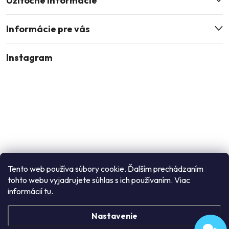
Užitočné informácie
p
i
Informácie pre vás
s
u
Instagram
Tento web používa súbory cookie. Ďalším prechádzaním
tohto webu vyjadrujete súhlas s ich používaním. Viac
Sledovať na Instagrame
informácií
tu
.
Nastavenie
Copyright 2026
Enori
. Všetky práva vyhradené.
Upraviť nastavenie