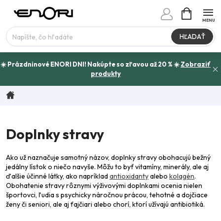
Prejsť
NÁKUPN
www.enori.cz - Chat
KOŠÍK
na
Máte otázku?
obsah
HĽADAŤ
☀️ Prázdninové ENORI DNI! Nakúpte so zľavou až 20 % ☀️
Zobraziť
produkty
Domov
Doplnky stravy
Ako už naznačuje samotný názov, doplnky stravy obohacujú bežný
jedálny lístok o niečo navyše. Môžu to byť vitamíny, minerály, ale aj
ďalšie účinné látky, ako napríklad
antioxidanty
alebo
kolagén
.
Obohatenie stravy rôznymi výživovými doplnkami ocenia nielen
športovci, ľudia s psychicky náročnou prácou, tehotné a dojčiace
ženy či seniori, ale aj fajčiari alebo chorí, ktorí užívajú antibiotiká.