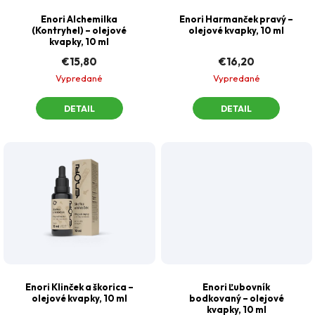
r
r
Enori Alchemilka
Enori Harmanček pravý –⁠
o
o
(Kontryhel) –⁠ olejové
olejové kvapky, 10 ml
kvapky, 10 ml
d
d
€15,80
€16,20
u
u
Vypredané
Vypredané
k
k
t
DETAIL
DETAIL
t
o
o
v
v
Enori Klinček a škorica –⁠
Enori Ľubovník
olejové kvapky, 10 ml
bodkovaný –⁠ olejové
kvapky, 10 ml