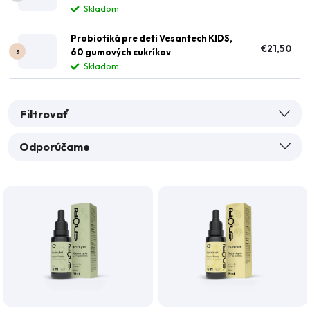
Skladom
Probiotiká pre deti Vesantech KIDS,
€21,50
60 gumových cukríkov
Skladom
Filtrovať
R
Odporúčame
a
Najlacnejšie
d
V
Najdrahšie
e
ý
n
Najpredávanejšie
p
i
i
Abecedne
e
s
p
p